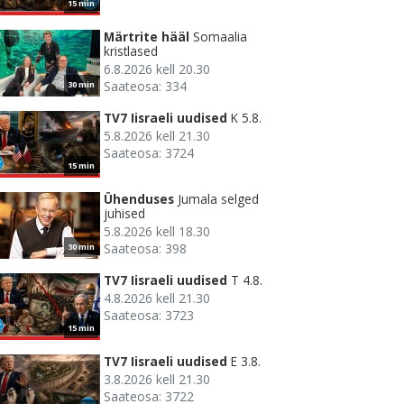
15 min
Märtrite hääl
Somaalia
kristlased
6.8.2026 kell 20.30
Saateosa: 334
30 min
TV7 Iisraeli uudised
K 5.8.
5.8.2026 kell 21.30
Saateosa: 3724
15 min
Ühenduses
Jumala selged
juhised
5.8.2026 kell 18.30
Saateosa: 398
30 min
TV7 Iisraeli uudised
T 4.8.
4.8.2026 kell 21.30
Saateosa: 3723
15 min
TV7 Iisraeli uudised
E 3.8.
3.8.2026 kell 21.30
Saateosa: 3722