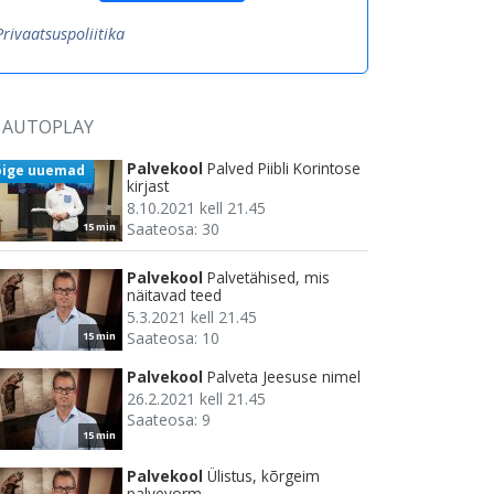
Privaatsuspoliitika
AUTOPLAY
Palvekool
Palved Piibli Korintose
õige uuemad
kirjast
8.10.2021 kell 21.45
Saateosa: 30
15 min
Palvekool
Palvetähised, mis
näitavad teed
5.3.2021 kell 21.45
Saateosa: 10
15 min
Palvekool
Palveta Jeesuse nimel
26.2.2021 kell 21.45
Saateosa: 9
15 min
Palvekool
Ülistus, kõrgeim
palvevorm