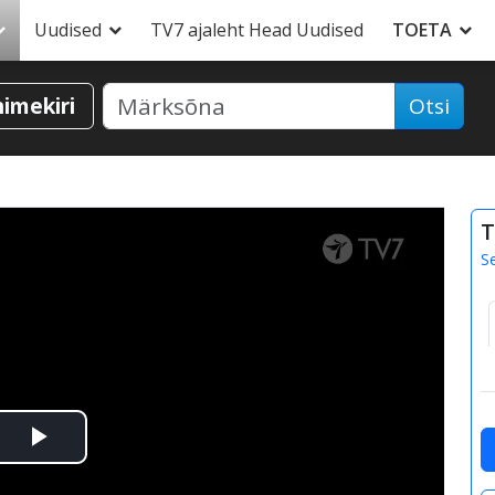
Uudised
TV7 ajaleht Head Uudised
TOETA
nimekiri
Otsi
T
S
Esita