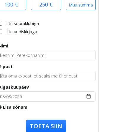
100 €
250 €
Liitu sõbraklubiga
Liitu uudiskirjaga
Nimi
E-post
Alguskuupäev
Lisa sõnum
TOETA SIIN