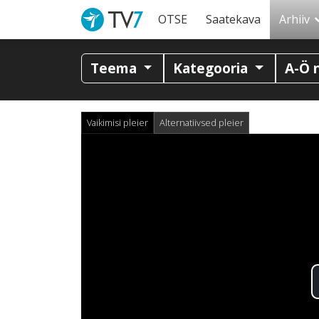
OTSE
Saatekava
Arhiiv
Teema
Kategooria
A-Ö 
Vaikimisi pleier
Alternatiivsed pleier