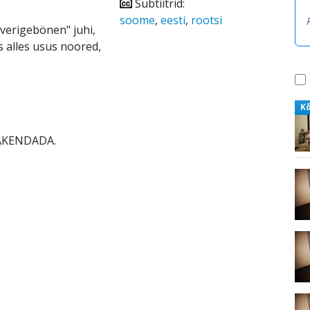
Subtiitrid:
soome
,
eesti
,
rootsi
Sverigebönen" juhi,
s alles usus noored,
K
RAKENDADA.