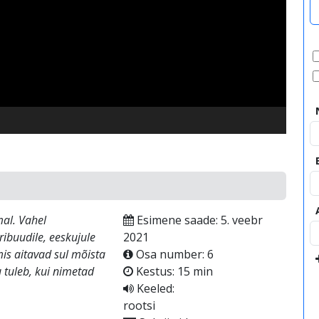
video
al. Vahel
Esimene saade: 5. veebr
ribuudile, eeskujule
2021
 mis aitavad sul mõista
Osa number: 6
u tuleb, kui nimetad
Kestus: 15 min
Keeled:
rootsi