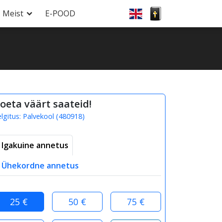
Meist
E-POOD
oeta väärt saateid!
elgitus:
Palvekool
(
480918
)
Igakuine annetus
Ühekordne annetus
25 €
50 €
75 €