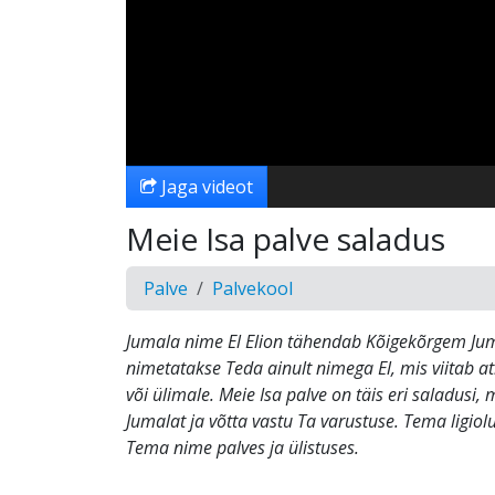
Jaga videot
Meie Isa palve saladus
Palve
Palvekool
Jumala nime El Elion tähendab Kõigekõrgem Jum
nimetatakse Teda ainult nimega El, mis viitab at
või ülimale. Meie Isa palve on täis eri saladusi,
Jumalat ja võtta vastu Ta varustuse. Tema ligiol
Tema nime palves ja ülistuses.