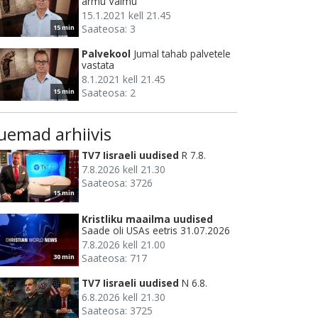
armu Vaimu
15.1.2021 kell 21.45
Saateosa: 3
15 min
Palvekool
Jumal tahab palvetele
vastata
8.1.2021 kell 21.45
Saateosa: 2
15 min
uemad arhiivis
TV7 Iisraeli uudised
R 7.8.
7.8.2026 kell 21.30
Saateosa: 3726
15 min
Kristliku maailma uudised
Saade oli USAs eetris 31.07.2026
7.8.2026 kell 21.00
Saateosa: 717
30 min
TV7 Iisraeli uudised
N 6.8.
6.8.2026 kell 21.30
Saateosa: 3725