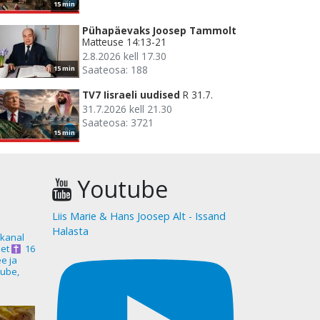
15 min
Pühapäevaks Joosep Tammolt
Matteuse 14:13-21
2.8.2026 kell 17.30
Saateosa: 188
15 min
TV7 Iisraeli uudised
R 31.7.
31.7.2026 kell 21.30
Saateosa: 3721
15 min
Youtube
Liis Marie & Hans Joosep Alt - Issand
Halasta
akanal
et
16
ee ja
ube,