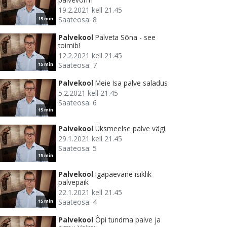
19.2.2021 kell 21.45
Saateosa: 8
15 min
Palvekool
Palveta Sõna - see
toimib!
12.2.2021 kell 21.45
Saateosa: 7
15 min
Palvekool
Meie Isa palve saladus
5.2.2021 kell 21.45
Saateosa: 6
15 min
Palvekool
Üksmeelse palve vägi
29.1.2021 kell 21.45
Saateosa: 5
15 min
Palvekool
Igapäevane isiklik
palvepaik
22.1.2021 kell 21.45
Saateosa: 4
15 min
Palvekool
Õpi tundma palve ja