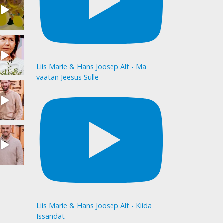
Liis Marie & Hans Joosep Alt - Ma
vaatan Jeesus Sulle
Liis Marie & Hans Joosep Alt - Kiida
Issandat