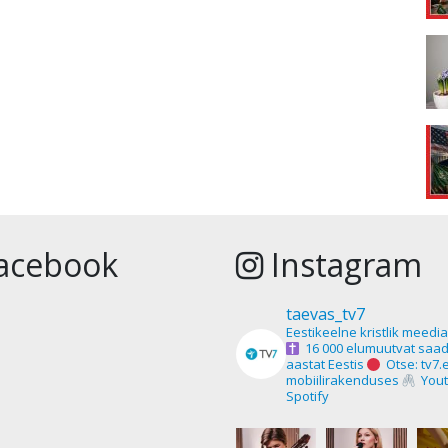
acebook
Instagram
taevas_tv7
Eestikeelne kristlik meedi
16 000 elumuutvat saad
aastat Eestis
Otse: tv7.
mobiilirakenduses
Yout
Spotify