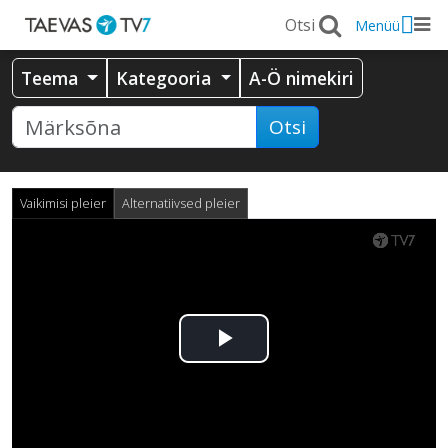
Menüü
Teema
Kategooria
A-Ö nimekiri
Otsi
Vaikimisi pleier
Alternatiivsed pleier
Esita
video