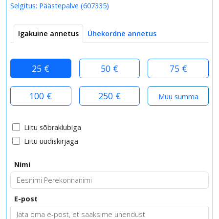
Selgitus:
Päästepalve
(
607335
)
Igakuine annetus
Ühekordne annetus
25 €
50 €
75 €
100 €
250 €
Liitu sõbraklubiga
Liitu uudiskirjaga
Nimi
E-post