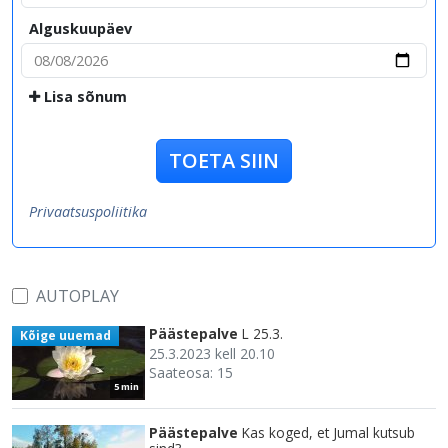
Alguskuupäev
Lisa sõnum
TOETA SIIN
Privaatsuspoliitika
AUTOPLAY
Päästepalve
L 25.3.
Kõige uuemad
25.3.2023 kell 20.10
Saateosa: 15
5 min
Päästepalve
Kas koged, et Jumal kutsub