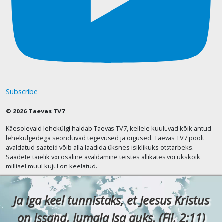
Subscribe
© 2026 Taevas TV7
Käesolevaid lehekülgi haldab Taevas TV7, kellele kuuluvad kõik antud
lehekülgedega seonduvad tegevused ja õigused. Taevas TV7 poolt
avaldatud saateid võib alla laadida üksnes isiklikuks otstarbeks.
Saadete täielik või osaline avaldamine teistes allikates või ükskõik
millisel muul kujul on keelatud.
Ja iga keel tunnistaks, et Jeesus Kristus
on Issand, Jumala Isa auks. (Fil. 2:11)