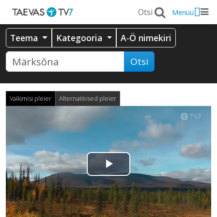
Menüü
Teema
Kategooria
A-Ö nimekiri
Otsi
Vaikimisi pleier
Alternatiivsed pleier
Esita
video