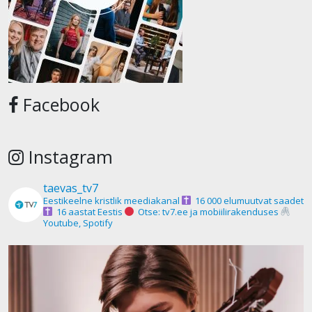
Facebook
Instagram
taevas_tv7
Eestikeelne kristlik meediakanal
16 000 elumuutvat saadet
16 aastat Eestis
Otse: tv7.ee ja mobiilirakenduses
Youtube, Spotify