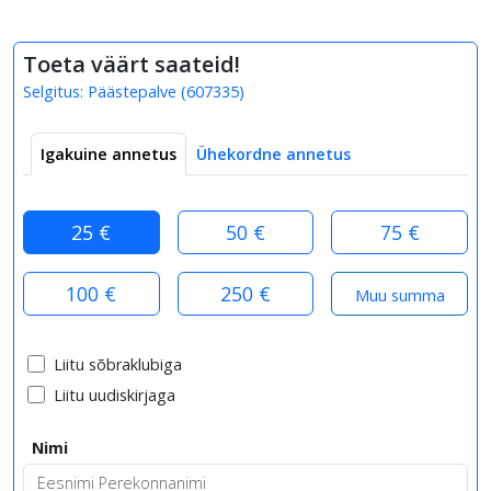
Toeta väärt saateid!
Selgitus:
Päästepalve
(
607335
)
Igakuine annetus
Ühekordne annetus
25 €
50 €
75 €
100 €
250 €
Liitu sõbraklubiga
Liitu uudiskirjaga
Nimi