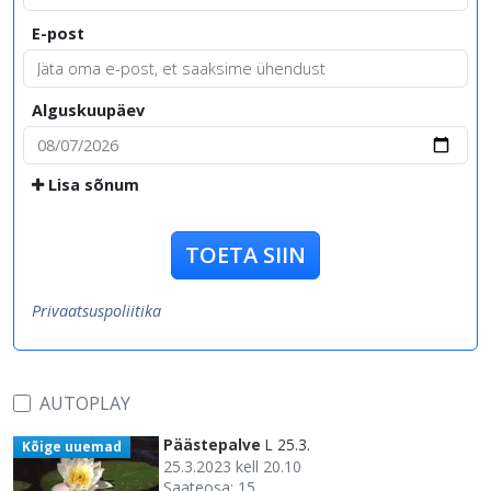
E-post
Alguskuupäev
Lisa sõnum
TOETA SIIN
Privaatsuspoliitika
AUTOPLAY
Päästepalve
L 25.3.
Kõige uuemad
25.3.2023 kell 20.10
Saateosa: 15