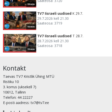
Saateosa: 3720
15 min
TV7 Iisraeli uudised
K 29.7.
29.7.2026 kell 21.30
Saateosa: 3719
15 min
TV7 Iisraeli uudised
T 28.7.
28.7.2026 kell 21.30
Saateosa: 3718
15 min
Kontakt
Taevas TV7 Kristlik Ühing MTÜ
Ristiku 10
3. korrus (uksekell 7)
10612, Tallinn
Telefon: 44 22227
E-posti aadress: tv7@tv7.ee