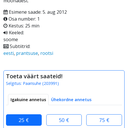
mõõnadest.
Esimene saade: 5. aug 2012
Osa number: 1
Kestus: 25 min
Keeled:
soome
Subtiitrid:
eesti
,
prantsuse
,
rootsi
Toeta väärt saateid!
Selgitus:
Paarisuhe
(
203991
)
Igakuine annetus
Ühekordne annetus
25 €
50 €
75 €