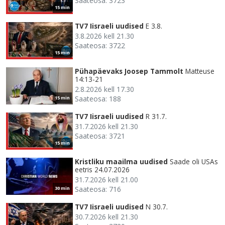
Saateosa: 3723
15 min
TV7 Iisraeli uudised
E 3.8.
3.8.2026 kell 21.30
Saateosa: 3722
15 min
Pühapäevaks Joosep Tammolt
Matteuse
14:13-21
2.8.2026 kell 17.30
Saateosa: 188
15 min
TV7 Iisraeli uudised
R 31.7.
31.7.2026 kell 21.30
Saateosa: 3721
15 min
Kristliku maailma uudised
Saade oli USAs
eetris 24.07.2026
31.7.2026 kell 21.00
Saateosa: 716
30 min
TV7 Iisraeli uudised
N 30.7.
30.7.2026 kell 21.30