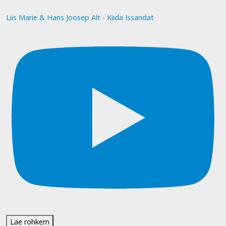
Liis Marie & Hans Joosep Alt - Kiida Issandat
Lae rohkem