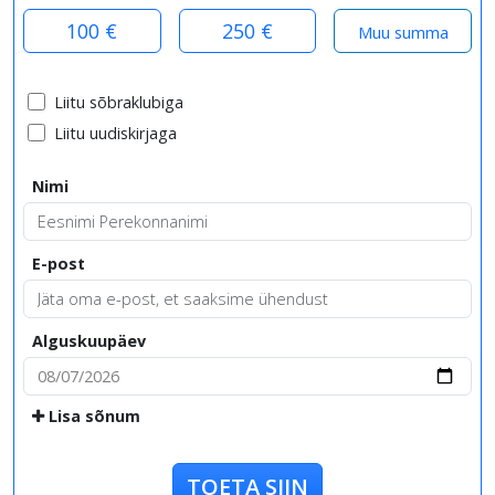
100 €
250 €
Liitu sõbraklubiga
Liitu uudiskirjaga
Nimi
E-post
Alguskuupäev
Lisa sõnum
TOETA SIIN