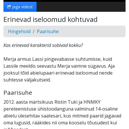
Jaga videot
Erinevad iseloomud kohtuvad
Hingehoid
Paarisuhe
Kas erinevad karakterid sobivad kokku?
Merja armus Lassi pingevabasse suhtumisse, kuid
Lassile meeldis seevastu Merja vaimne sügavus. Aja
jooksul tõid abielupaari erinevad iseloomud nende
suhtesse väljakutseid.
Paarisuhe
2012. aasta märtsikuus Ristin Tuki ja HNMKY
pereteenistuse ühistoodanguna valminud 14-osaline
abielu ülesehitav saatesari, kus mitmed paarid jagavad
oma lugusid, rääkides nii oma kooselu tõusudest kui