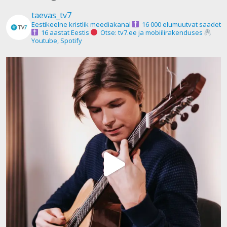
taevas_tv7
Eestikeelne kristlik meediakanal
16 000 elumuutvat saadet
16 aastat Eestis
Otse: tv7.ee ja mobiilirakenduses
Youtube, Spotify