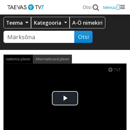
Menüü
Teema
Kategooria
A-Ö nimekiri
Otsi
Vaikimisi pleier
Alternatiivsed pleier
Esita
video