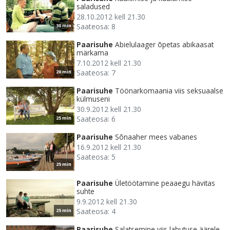
saladused
28.10.2012 kell 21.30
Saateosa: 8
30 min
Paarisuhe
Abielulaager õpetas abikaasat
märkama
7.10.2012 kell 21.30
Saateosa: 7
20 min
Paarisuhe
Töönarkomaania viis seksuaalse
külmuseni
30.9.2012 kell 21.30
Saateosa: 6
25 min
Paarisuhe
Sõnaaher mees vabanes
16.9.2012 kell 21.30
Saateosa: 5
25 min
Paarisuhe
Ületöötamine peaaegu hävitas
suhte
9.9.2012 kell 21.30
Saateosa: 4
25 min
Paarisuhe
Salatsemine viis lahutuse äärele