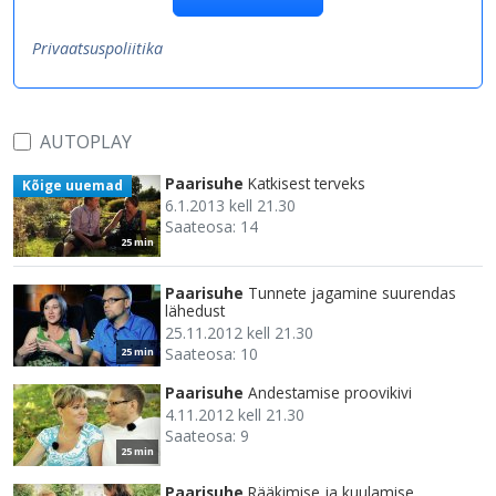
Privaatsuspoliitika
AUTOPLAY
Paarisuhe
Katkisest terveks
Kõige uuemad
6.1.2013 kell 21.30
Saateosa: 14
25 min
Paarisuhe
Tunnete jagamine suurendas
lähedust
25.11.2012 kell 21.30
Saateosa: 10
25 min
Paarisuhe
Andestamise proovikivi
4.11.2012 kell 21.30
Saateosa: 9
25 min
Paarisuhe
Rääkimise ja kuulamise