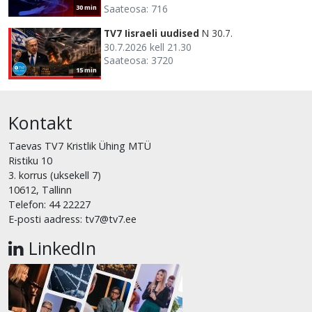
Saateosa: 716
30 min
TV7 Iisraeli uudised
N 30.7.
30.7.2026 kell 21.30
Saateosa: 3720
15 min
Kontakt
Taevas TV7 Kristlik Ühing MTÜ
Ristiku 10
3. korrus (uksekell 7)
10612, Tallinn
Telefon: 44 22227
E-posti aadress: tv7@tv7.ee
LinkedIn