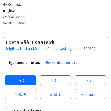
Keeled:
inglise
Subtiitrid:
soome
,
eesti
Toeta väärt saateid!
Selgitus:
Nathan Morris: Kõigi rahvaste igatsus
(
829867
)
Igakuine annetus
Ühekordne annetus
25 €
50 €
75 €
100 €
250 €
Liitu sõbraklubiga