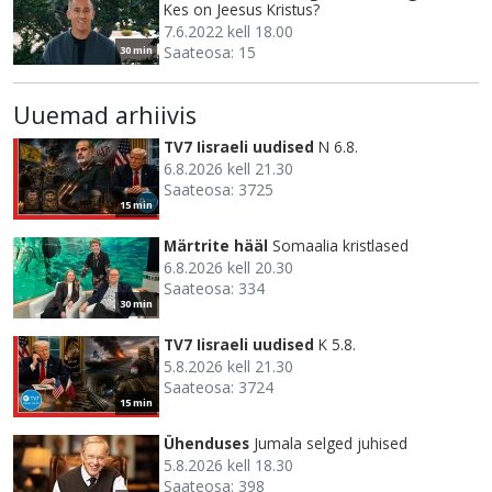
Kes on Jeesus Kristus?
7.6.2022 kell 18.00
Saateosa: 15
30 min
Uuemad arhiivis
TV7 Iisraeli uudised
N 6.8.
6.8.2026 kell 21.30
Saateosa: 3725
15 min
Märtrite hääl
Somaalia kristlased
6.8.2026 kell 20.30
Saateosa: 334
30 min
TV7 Iisraeli uudised
K 5.8.
5.8.2026 kell 21.30
Saateosa: 3724
15 min
Ühenduses
Jumala selged juhised
5.8.2026 kell 18.30
Saateosa: 398