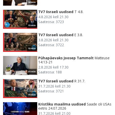
30 min
TV7 Iisraeli uudised
T 4.8.
4.8.2026 kell 21.30
Saateosa: 3723
15 min
TV7 Iisraeli uudised
E 3.8.
3.8.2026 kell 21.30
Saateosa: 3722
15 min
Pühapäevaks Joosep Tammolt
Matteuse
14:13-21
2.8.2026 kell 17.30
Saateosa: 188
15 min
TV7 Iisraeli uudised
R 31.7.
31.7.2026 kell 21.30
Saateosa: 3721
15 min
Kristliku maailma uudised
Saade oli USAs
eetris 24.07.2026
31.7.2026 kell 21.00