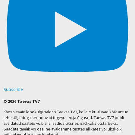
Subscribe
© 2026 Taevas TV7
Käesolevaid lehekülgi haldab Taevas TV7, kellele kuuluvad kõik antud
lehekülgedega seonduvad tegevused ja õigused. Taevas TV7 poolt
avaldatud saateid võib alla laadida üksnes isiklikuks otstarbeks.
Saadete täielik või osaline avaldamine teistes allikates või ükskõik
millisel muul kujul on keelatud.