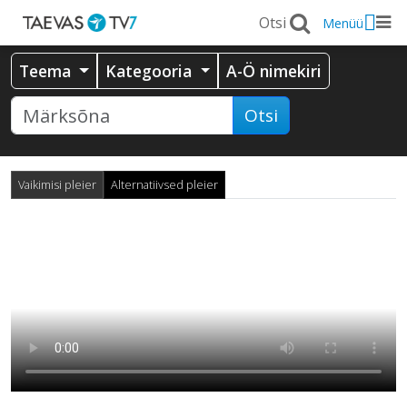
Menüü
Teema
Kategooria
A-Ö nimekiri
Otsi
Vaikimisi pleier
Alternatiivsed pleier