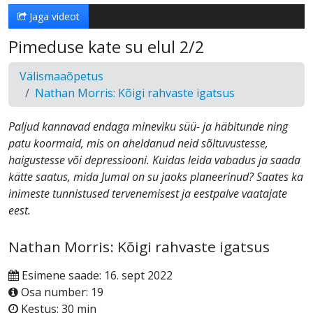
Jaga videot
Pimeduse kate su elul 2/2
Välismaaõpetus
Nathan Morris: Kõigi rahvaste igatsus
Paljud kannavad endaga mineviku süü- ja häbitunde ning
patu koormaid, mis on aheldanud neid sõltuvustesse,
haigustesse või depressiooni. Kuidas leida vabadus ja saada
kätte saatus, mida Jumal on su jaoks planeerinud? Saates ka
inimeste tunnistused tervenemisest ja eestpalve vaatajate
eest.
Nathan Morris: Kõigi rahvaste igatsus
Esimene saade: 16. sept 2022
Osa number: 19
Kestus: 30 min