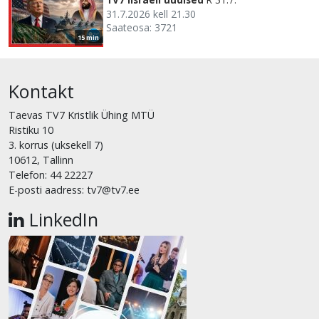
31.7.2026 kell 21.30
Saateosa: 3721
15 min
Kontakt
Taevas TV7 Kristlik Ühing MTÜ
Ristiku 10
3. korrus (uksekell 7)
10612, Tallinn
Telefon: 44 22227
E-posti aadress: tv7@tv7.ee
LinkedIn