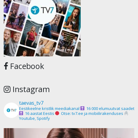
Facebook
Instagram
taevas_tv7
Eestikeelne kristlik meediakanal
16 000 elumuutvat saadet
16 aastat Eestis
Otse: tv7.ee ja mobiilirakenduses
Youtube, Spotify