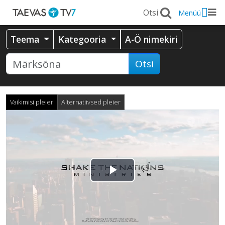
Menüü
Teema
Kategooria
A-Ö nimekiri
Otsi
Vaikimisi pleier
Alternatiivsed pleier
Esita
video