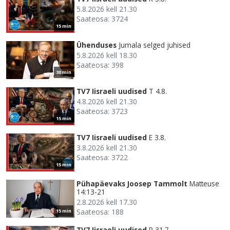
5.8.2026 kell 21.30
Saateosa: 3724
15 min
Ühenduses
Jumala selged juhised
5.8.2026 kell 18.30
Saateosa: 398
30 min
TV7 Iisraeli uudised
T 4.8.
4.8.2026 kell 21.30
Saateosa: 3723
15 min
TV7 Iisraeli uudised
E 3.8.
3.8.2026 kell 21.30
Saateosa: 3722
15 min
Pühapäevaks Joosep Tammolt
Matteuse
14:13-21
2.8.2026 kell 17.30
Saateosa: 188
15 min
TV7 Iisraeli uudised
R 31.7.