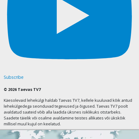
Subscribe
© 2026 Taevas TV7
Käesolevaid lehekülgi haldab Taevas TV7, kellele kuuluvad kõik antud
lehekülgedega seonduvad tegevused ja õigused. Taevas TV7 poolt
avaldatud saateid võib alla laadida üksnes isiklikuks otstarbeks.
Saadete täielik või osaline avaldamine teistes allikates või ükskõik
millisel muul kujul on keelatud.