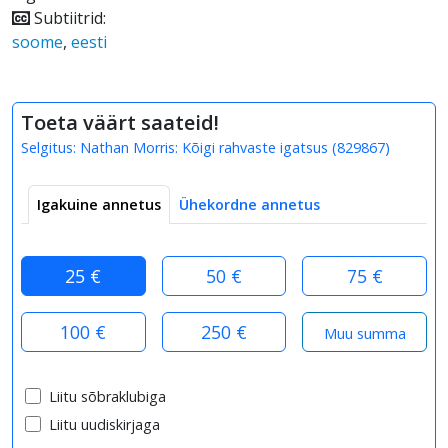
Subtiitrid:
soome
,
eesti
Toeta väärt saateid!
Selgitus:
Nathan Morris: Kõigi rahvaste igatsus
(
829867
)
Igakuine annetus
Ühekordne annetus
25 €
50 €
75 €
100 €
250 €
Liitu sõbraklubiga
Liitu uudiskirjaga