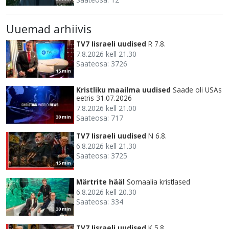
Uuemad arhiivis
TV7 Iisraeli uudised
R 7.8.
7.8.2026 kell 21.30
Saateosa: 3726
15 min
Kristliku maailma uudised
Saade oli USAs
eetris 31.07.2026
7.8.2026 kell 21.00
Saateosa: 717
30 min
TV7 Iisraeli uudised
N 6.8.
6.8.2026 kell 21.30
Saateosa: 3725
15 min
Märtrite hääl
Somaalia kristlased
6.8.2026 kell 20.30
Saateosa: 334
30 min
TV7 Iisraeli uudised
K 5.8.