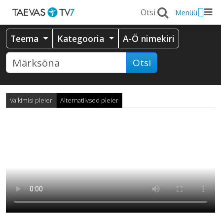
Menüü
Teema
Kategooria
A-Ö nimekiri
Otsi
Vaikimisi pleier
Alternatiivsed pleier