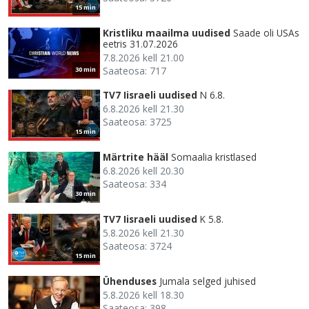
15 min
Kristliku maailma uudised
Saade oli USAs
eetris 31.07.2026
7.8.2026 kell 21.00
Saateosa: 717
30 min
TV7 Iisraeli uudised
N 6.8.
6.8.2026 kell 21.30
Saateosa: 3725
15 min
Märtrite hääl
Somaalia kristlased
6.8.2026 kell 20.30
Saateosa: 334
30 min
TV7 Iisraeli uudised
K 5.8.
5.8.2026 kell 21.30
Saateosa: 3724
15 min
Ühenduses
Jumala selged juhised
5.8.2026 kell 18.30
Saateosa: 398