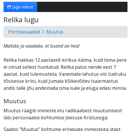
Jaga videot
Relika lugu
Portreesaated
Muutus
Maitske ja vaadake, et Issand on hea!
Relika hakkas 12.aastaselt kirikus käima, kuid tema pere
ei olnud sellest huvitatud. Relika palus nende eest 7
aastat, kuid tulemusteta. Vanemate lahutus viis tüdruku
tõsisesse kriisi, kuid Jumala kõikevõitev Isaarmastus
andis talle jõu andestada oma isale ja eluga edasi minna.
Muutus
Muutus räägib inimeste elu radikaalsest muutumisest
läbi personaalse kohtumise Jeesuse Kristusega.
Saates "Muutus" kohtume erinevate inimestega igast