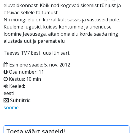
eluvaldkonnast. Kõik nad kogevad sisemist tühjust ja
otsivad sellele täitumust.
Nii mõnigi elu on korralikult sassis ja vastuseid pole.
Kuuleme lugusid, kuidas kohtumine ja ühenduse
loomine Jeesusega, aitab oma elu korda saada ning
alustada uut ja paremat elu.
Taevas TV7 Eesti uus lühisari.
Esimene saade: 5. nov. 2012
Osa number: 11
Kestus: 10 min
Keeled:
eesti
Subtiitrid:
soome
Toeta väärt saateid!