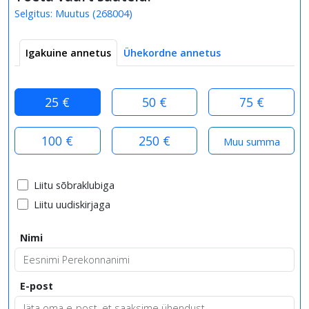
Selgitus:
Muutus
(
268004
)
Igakuine annetus
Ühekordne annetus
25 €
50 €
75 €
100 €
250 €
Liitu sõbraklubiga
Liitu uudiskirjaga
Nimi
E-post