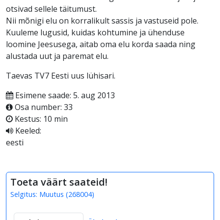
otsivad sellele täitumust.
Nii mõnigi elu on korralikult sassis ja vastuseid pole.
Kuuleme lugusid, kuidas kohtumine ja ühenduse
loomine Jeesusega, aitab oma elu korda saada ning
alustada uut ja paremat elu.
Taevas TV7 Eesti uus lühisari.
Esimene saade: 5. aug 2013
Osa number: 33
Kestus: 10 min
Keeled:
eesti
Toeta väärt saateid!
Selgitus:
Muutus
(
268004
)