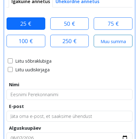
Igakuine annetus
Ühekordne annetus
25 €
50 €
75 €
100 €
250 €
Liitu sõbraklubiga
Liitu uudiskirjaga
Nimi
E-post
Alguskuupäev