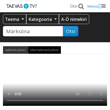
Menüü
Teema
Kategooria
A-Ö nimekiri
Otsi
Vaikimisi pleier
Alternatiivsed pleier