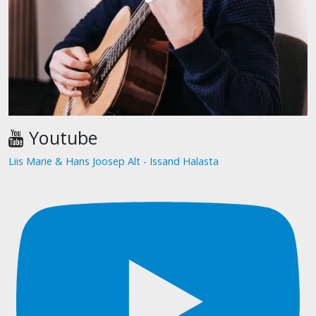
Youtube
Liis Marie & Hans Joosep Alt - Issand Halasta