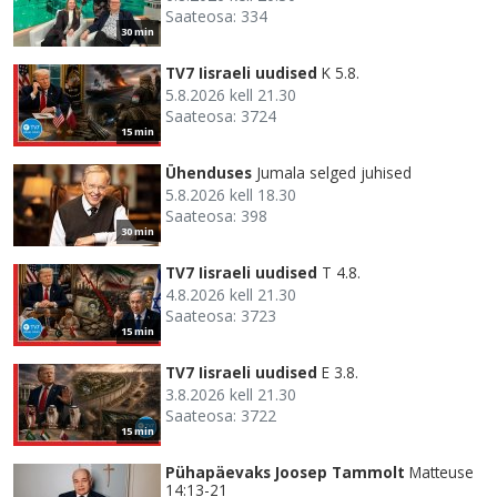
Saateosa: 334
30 min
TV7 Iisraeli uudised
K 5.8.
5.8.2026 kell 21.30
Saateosa: 3724
15 min
Ühenduses
Jumala selged juhised
5.8.2026 kell 18.30
Saateosa: 398
30 min
TV7 Iisraeli uudised
T 4.8.
4.8.2026 kell 21.30
Saateosa: 3723
15 min
TV7 Iisraeli uudised
E 3.8.
3.8.2026 kell 21.30
Saateosa: 3722
15 min
Pühapäevaks Joosep Tammolt
Matteuse
14:13-21