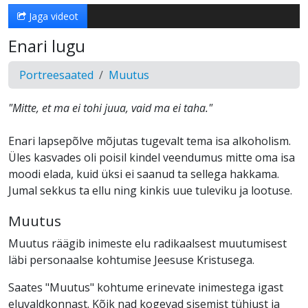
Jaga videot
Enari lugu
Portreesaated
Muutus
"Mitte, et ma ei tohi juua, vaid ma ei taha."
Enari lapsepõlve mõjutas tugevalt tema isa alkoholism.
Üles kasvades oli poisil kindel veendumus mitte oma isa
moodi elada, kuid üksi ei saanud ta sellega hakkama.
Jumal sekkus ta ellu ning kinkis uue tuleviku ja lootuse.
Muutus
Muutus räägib inimeste elu radikaalsest muutumisest
läbi personaalse kohtumise Jeesuse Kristusega.
Saates "Muutus" kohtume erinevate inimestega igast
eluvaldkonnast. Kõik nad kogevad sisemist tühjust ja