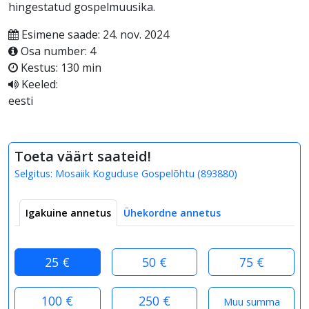
hingestatud gospelmuusika.
Esimene saade: 24. nov. 2024
Osa number: 4
Kestus: 130 min
Keeled:
eesti
Toeta väärt saateid!
Selgitus:
Mosaiik Koguduse Gospelõhtu
(
893880
)
Igakuine annetus
Ühekordne annetus
25 €
50 €
75 €
100 €
250 €