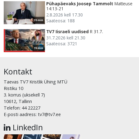
Pühapäevaks Joosep Tammolt
Matteuse
14:13-21
2.8.2026 kell 17.30
Saateosa: 188
15 min
TV7 Iisraeli uudised
R 31.7.
31.7.2026 kell 21.30
Saateosa: 3721
15 min
Kontakt
Taevas TV7 Kristlik Ühing MTÜ
Ristiku 10
3. korrus (uksekell 7)
10612, Tallinn
Telefon: 44 22227
E-posti aadress: tv7@tv7.ee
LinkedIn