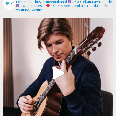
Eestikeelne kristlik meediakanal
16 000 elumuutvat saadet
16 aastat Eestis
Otse: tv7.ee ja mobiilirakenduses
Youtube, Spotify