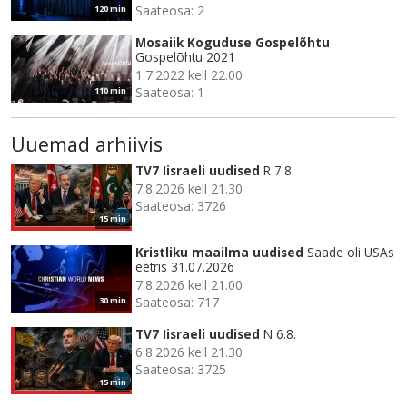
Saateosa: 2
120 min
Mosaiik Koguduse Gospelõhtu
Gospelõhtu 2021
1.7.2022 kell 22.00
Saateosa: 1
110 min
Uuemad arhiivis
TV7 Iisraeli uudised
R 7.8.
7.8.2026 kell 21.30
Saateosa: 3726
15 min
Kristliku maailma uudised
Saade oli USAs
eetris 31.07.2026
7.8.2026 kell 21.00
Saateosa: 717
30 min
TV7 Iisraeli uudised
N 6.8.
6.8.2026 kell 21.30
Saateosa: 3725
15 min