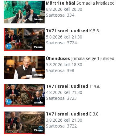
Märtrite hääl
Somaalia kristlased
6.8.2026 kell 20.30
Saateosa: 334
30 min
TV7 Iisraeli uudised
K 5.8.
5.8.2026 kell 21.30
Saateosa: 3724
15 min
Ühenduses
Jumala selged juhised
5.8.2026 kell 18.30
Saateosa: 398
30 min
TV7 Iisraeli uudised
T 4.8.
4.8.2026 kell 21.30
Saateosa: 3723
15 min
TV7 Iisraeli uudised
E 3.8.
3.8.2026 kell 21.30
Saateosa: 3722
15 min