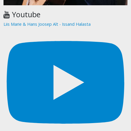
Youtube
Liis Marie & Hans Joosep Alt - Issand Halasta