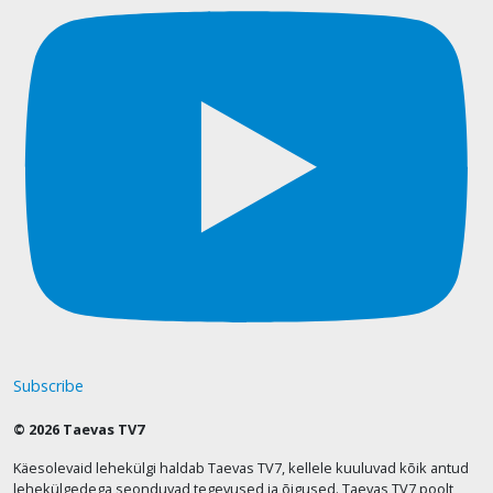
Subscribe
© 2026 Taevas TV7
Käesolevaid lehekülgi haldab Taevas TV7, kellele kuuluvad kõik antud
lehekülgedega seonduvad tegevused ja õigused. Taevas TV7 poolt