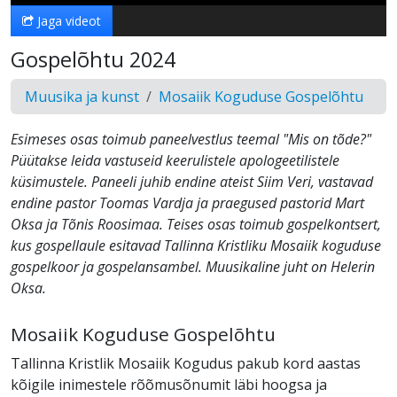
Jaga videot
Gospelõhtu 2024
Muusika ja kunst
Mosaiik Koguduse Gospelõhtu
Esimeses osas toimub paneelvestlus teemal "Mis on tõde?"
Püütakse leida vastuseid keerulistele apologeetilistele
küsimustele. Paneeli juhib endine ateist Siim Veri, vastavad
endine pastor Toomas Vardja ja praegused pastorid Mart
Oksa ja Tõnis Roosimaa. Teises osas toimub gospelkontsert,
kus gospellaule esitavad Tallinna Kristliku Mosaiik koguduse
gospelkoor ja gospelansambel. Muusikaline juht on Helerin
Oksa.
Mosaiik Koguduse Gospelõhtu
Tallinna Kristlik Mosaiik Kogudus pakub kord aastas
kõigile inimestele rõõmusõnumit läbi hoogsa ja