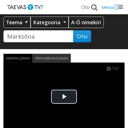
Menüü
Teema
Kategooria
A-Ö nimekiri
Otsi
Vaikimisi pleier
Alternatiivsed pleier
Esita
video