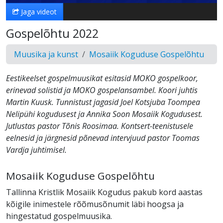
Jaga videot
Gospelõhtu 2022
Muusika ja kunst
Mosaiik Koguduse Gospelõhtu
Eestikeelset gospelmuusikat esitasid MOKO gospelkoor,
erinevad solistid ja MOKO gospelansambel. Koori juhtis
Martin Kuusk. Tunnistust jagasid Joel Kotsjuba Toompea
Nelipühi kogudusest ja Annika Soon Mosaiik Kogudusest.
Jutlustas pastor Tõnis Roosimaa. Kontsert-teenistusele
eelnesid ja järgnesid põnevad intervjuud pastor Toomas
Vardja juhtimisel.
Mosaiik Koguduse Gospelõhtu
Tallinna Kristlik Mosaiik Kogudus pakub kord aastas
kõigile inimestele rõõmusõnumit läbi hoogsa ja
hingestatud gospelmuusika.