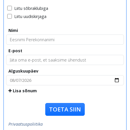
Liitu sõbraklubiga
Liitu uudiskirjaga
Nimi
E-post
Alguskuupäev
Lisa sõnum
TOETA SIIN
Privaatsuspoliitika