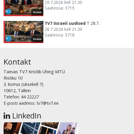
29.7.2026 kell 21.30
Saateosa: 3719
15 min
TV7 Iisraeli uudised
T 28.7.
28.7.2026 kell 21.30
Saateosa: 3718
15 min
Kontakt
Taevas TV7 Kristlik Ühing MTÜ
Ristiku 10
3. korrus (uksekell 7)
10612, Tallinn
Telefon: 44 22227
E-posti aadress: tv7@tv7.ee
LinkedIn