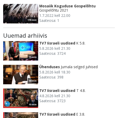
Mosaiik Koguduse Gospelõhtu
Gospelõhtu 2021
1.7.2022 kell 22.00
Saateosa: 1
110 min
Uuemad arhiivis
TV7 Iisraeli uudised
K 5.8.
5.8.2026 kell 21.30
Saateosa: 3724
15 min
Ühenduses
Jumala selged juhised
5.8.2026 kell 18.30
Saateosa: 398
30 min
TV7 Iisraeli uudised
T 4.8.
4.8.2026 kell 21.30
Saateosa: 3723
15 min
TV7 Iisraeli uudised
E 3.8.