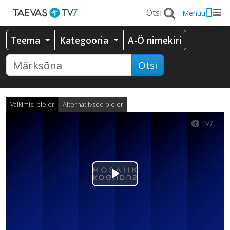
Menüü
Teema
Kategooria
A-Ö nimekiri
Otsi
Vaikimisi pleier
Alternatiivsed pleier
Esita
video