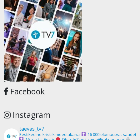
Facebook
Instagram
taevas_tv7
Eestikeelne kristlik meediakanal
16 000 elumuutvat saadet
16 aastat Eestis
Otse: tv7.ee ja mobiilirakenduses