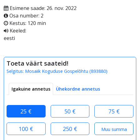
Esimene saade: 26. nov. 2022
Osa number: 2
Kestus: 120 min
Keeled:
eesti
Toeta väärt saateid!
Selgitus:
Mosaiik Koguduse Gospelõhtu
(
893880
)
Igakuine annetus
Ühekordne annetus
25 €
50 €
75 €
100 €
250 €