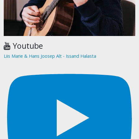
Youtube
Liis Marie & Hans Joosep Alt - Issand Halasta