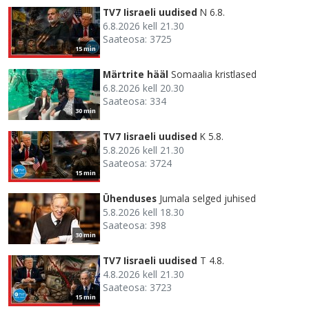
TV7 Iisraeli uudised
N 6.8.
6.8.2026 kell 21.30
Saateosa: 3725
15 min
Märtrite hääl
Somaalia kristlased
6.8.2026 kell 20.30
Saateosa: 334
30 min
TV7 Iisraeli uudised
K 5.8.
5.8.2026 kell 21.30
Saateosa: 3724
15 min
Ühenduses
Jumala selged juhised
5.8.2026 kell 18.30
Saateosa: 398
30 min
TV7 Iisraeli uudised
T 4.8.
4.8.2026 kell 21.30
Saateosa: 3723
15 min