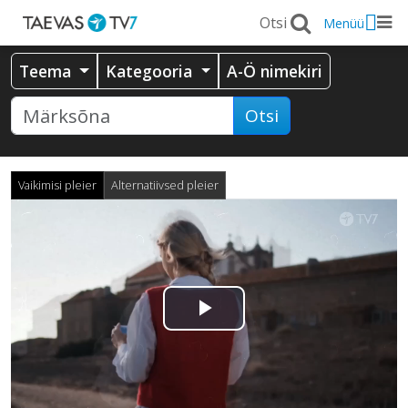
Menüü
Teema
Kategooria
A-Ö nimekiri
Otsi
Vaikimisi pleier
Alternatiivsed pleier
Esita
video