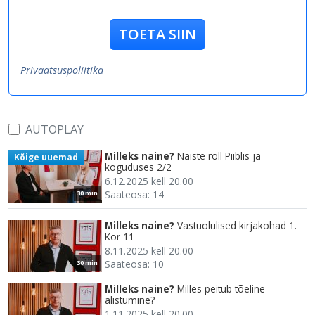
TOETA SIIN
Privaatsuspoliitika
AUTOPLAY
Milleks naine?
Naiste roll Piiblis ja
Kõige uuemad
koguduses 2/2
6.12.2025 kell 20.00
Saateosa: 14
30 min
Milleks naine?
Vastuolulised kirjakohad 1.
Kor 11
8.11.2025 kell 20.00
Saateosa: 10
30 min
Milleks naine?
Milles peitub tõeline
alistumine?
1.11.2025 kell 20.00