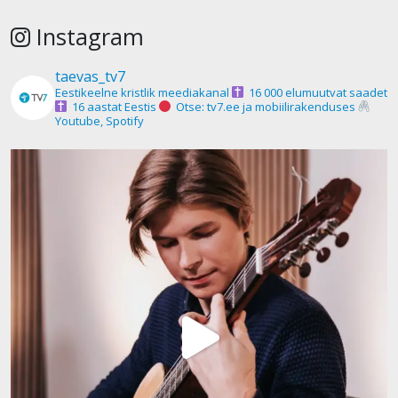
Instagram
taevas_tv7
Eestikeelne kristlik meediakanal
16 000 elumuutvat saadet
16 aastat Eestis
Otse: tv7.ee ja mobiilirakenduses
Youtube, Spotify