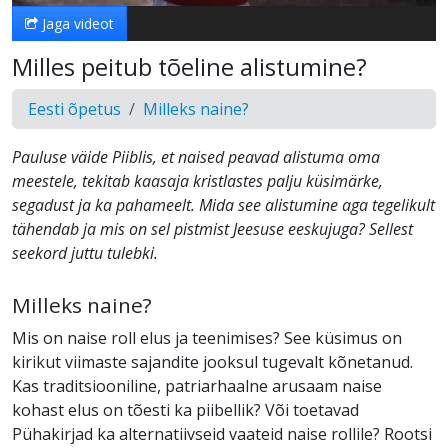
Jaga videot
Milles peitub tõeline alistumine?
Eesti õpetus
Milleks naine?
Pauluse väide Piiblis, et naised peavad alistuma oma
meestele, tekitab kaasaja kristlastes palju küsimärke,
segadust ja ka pahameelt. Mida see alistumine aga tegelikult
tähendab ja mis on sel pistmist Jeesuse eeskujuga? Sellest
seekord juttu tulebki.
Milleks naine?
Mis on naise roll elus ja teenimises? See küsimus on
kirikut viimaste sajandite jooksul tugevalt kõnetanud.
Kas traditsiooniline, patriarhaalne arusaam naise
kohast elus on tõesti ka piibellik? Või toetavad
Pühakirjad ka alternatiivseid vaateid naise rollile? Rootsi