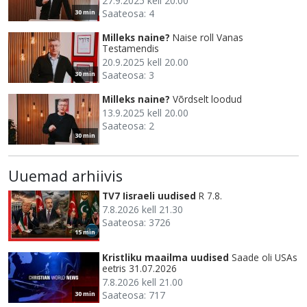
27.9.2025 kell 20.00
Saateosa: 4
30 min
Milleks naine?
Naise roll Vanas
Testamendis
20.9.2025 kell 20.00
Saateosa: 3
30 min
Milleks naine?
Võrdselt loodud
13.9.2025 kell 20.00
Saateosa: 2
30 min
Uuemad arhiivis
TV7 Iisraeli uudised
R 7.8.
7.8.2026 kell 21.30
Saateosa: 3726
15 min
Kristliku maailma uudised
Saade oli USAs
eetris 31.07.2026
7.8.2026 kell 21.00
Saateosa: 717
30 min