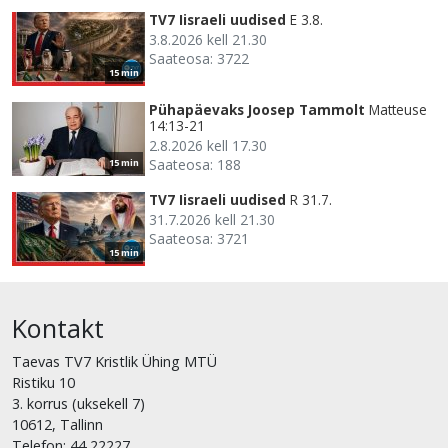
TV7 Iisraeli uudised
E 3.8.
3.8.2026 kell 21.30
Saateosa: 3722
15 min
Pühapäevaks Joosep Tammolt
Matteuse
14:13-21
2.8.2026 kell 17.30
Saateosa: 188
15 min
TV7 Iisraeli uudised
R 31.7.
31.7.2026 kell 21.30
Saateosa: 3721
15 min
Kontakt
Taevas TV7 Kristlik Ühing MTÜ
Ristiku 10
3. korrus (uksekell 7)
10612, Tallinn
Telefon: 44 22227