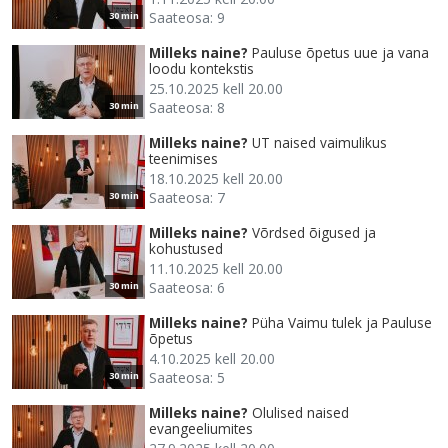
Saateosa: 9
30 min
Milleks naine?
Pauluse õpetus uue ja vana
loodu kontekstis
25.10.2025 kell 20.00
Saateosa: 8
30 min
Milleks naine?
UT naised vaimulikus
teenimises
18.10.2025 kell 20.00
Saateosa: 7
30 min
Milleks naine?
Võrdsed õigused ja
kohustused
11.10.2025 kell 20.00
Saateosa: 6
30 min
Milleks naine?
Püha Vaimu tulek ja Pauluse
õpetus
4.10.2025 kell 20.00
Saateosa: 5
30 min
Milleks naine?
Olulised naised
evangeeliumites