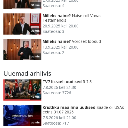
27.9.2025 kell 20.00
Saateosa: 4
30 min
Milleks naine?
Naise roll Vanas
Testamendis
20.9.2025 kell 20.00
Saateosa: 3
30 min
Milleks naine?
Võrdselt loodud
13.9.2025 kell 20.00
Saateosa: 2
30 min
Uuemad arhiivis
TV7 Iisraeli uudised
R 7.8.
7.8.2026 kell 21.30
Saateosa: 3726
15 min
Kristliku maailma uudised
Saade oli USAs
eetris 31.07.2026
7.8.2026 kell 21.00
Saateosa: 717
30 min