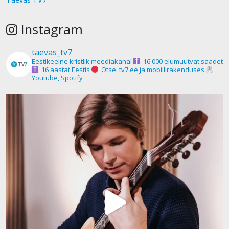
Instagram
taevas_tv7
Eestikeelne kristlik meediakanal
16 000 elumuutvat saadet
16 aastat Eestis
Otse: tv7.ee ja mobiilirakenduses
Youtube, Spotify