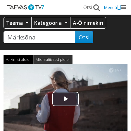
Menüü
Teema
Kategooria
A-Ö nimekiri
Otsi
Vaikimisi pleier
Alternatiivsed pleier
Esita
video