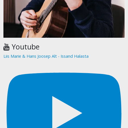
Youtube
Liis Marie & Hans Joosep Alt - Issand Halasta