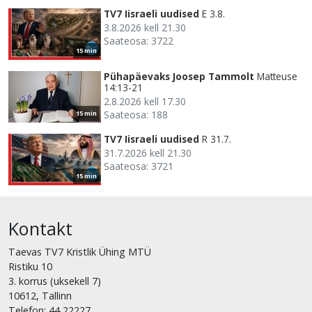
TV7 Iisraeli uudised
E 3.8.
3.8.2026 kell 21.30
Saateosa: 3722
15 min
Pühapäevaks Joosep Tammolt
Matteuse
14:13-21
2.8.2026 kell 17.30
Saateosa: 188
15 min
TV7 Iisraeli uudised
R 31.7.
31.7.2026 kell 21.30
Saateosa: 3721
15 min
Kontakt
Taevas TV7 Kristlik Ühing MTÜ
Ristiku 10
3. korrus (uksekell 7)
10612, Tallinn
Telefon: 44 22227