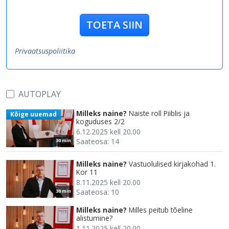
TOETA SIIN
Privaatsuspoliitika
AUTOPLAY
Milleks naine?
Naiste roll Piiblis ja
Kõige uuemad
koguduses 2/2
6.12.2025 kell 20.00
Saateosa: 14
30 min
Milleks naine?
Vastuolulised kirjakohad 1.
Kor 11
8.11.2025 kell 20.00
Saateosa: 10
30 min
Milleks naine?
Milles peitub tõeline
alistumine?
1.11.2025 kell 20.00