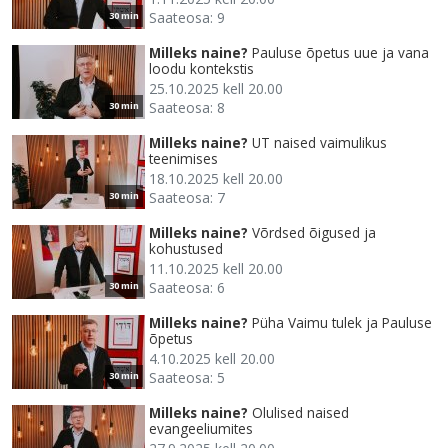
Saateosa: 9
30 min
Milleks naine?
Pauluse õpetus uue ja vana
loodu kontekstis
25.10.2025 kell 20.00
Saateosa: 8
30 min
Milleks naine?
UT naised vaimulikus
teenimises
18.10.2025 kell 20.00
Saateosa: 7
30 min
Milleks naine?
Võrdsed õigused ja
kohustused
11.10.2025 kell 20.00
Saateosa: 6
30 min
Milleks naine?
Püha Vaimu tulek ja Pauluse
õpetus
4.10.2025 kell 20.00
Saateosa: 5
30 min
Milleks naine?
Olulised naised
evangeeliumites