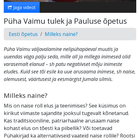
Jaga videot
Püha Vaimu tulek ja Pauluse õpetus
Eesti õpetus
Milleks naine?
Püha Vaimu väljavalamine nelipühapäeval muutis ja
uuendas väga palju seda, mille all ja millega inimesed olid
varasemalt elanud – sh patu negatiivset mõju inimeste
eludes. Kuid see tõi esile ka uue arusaama inimese, sh naise,
olemusest, väärtusest ja eesmärgist Jumala silmis.
Milleks naine?
Mis on naise roll elus ja teenimises? See küsimus on
kirikut viimaste sajandite jooksul tugevalt kõnetanud.
Kas traditsiooniline, patriarhaalne arusaam naise
kohast elus on tõesti ka piibellik? Või toetavad
Pühakirjad ka alternatiivseid vaateid naise rollile? Rootsi