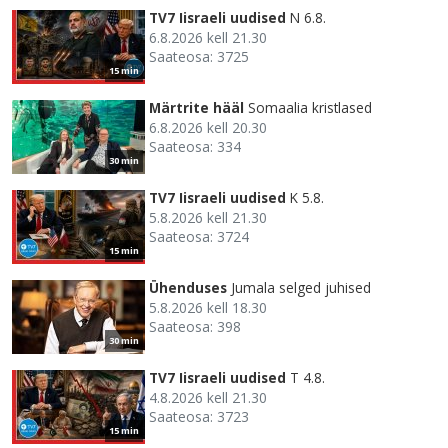
TV7 Iisraeli uudised
N 6.8.
6.8.2026 kell 21.30
Saateosa: 3725
15 min
Märtrite hääl
Somaalia kristlased
6.8.2026 kell 20.30
Saateosa: 334
30 min
TV7 Iisraeli uudised
K 5.8.
5.8.2026 kell 21.30
Saateosa: 3724
15 min
Ühenduses
Jumala selged juhised
5.8.2026 kell 18.30
Saateosa: 398
30 min
TV7 Iisraeli uudised
T 4.8.
4.8.2026 kell 21.30
Saateosa: 3723
15 min