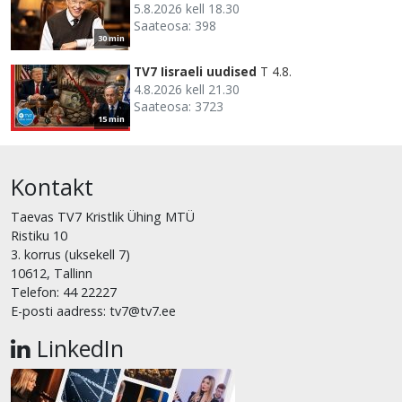
5.8.2026 kell 18.30
Saateosa: 398
30 min
TV7 Iisraeli uudised
T 4.8.
4.8.2026 kell 21.30
Saateosa: 3723
15 min
Kontakt
Taevas TV7 Kristlik Ühing MTÜ
Ristiku 10
3. korrus (uksekell 7)
10612, Tallinn
Telefon: 44 22227
E-posti aadress: tv7@tv7.ee
LinkedIn