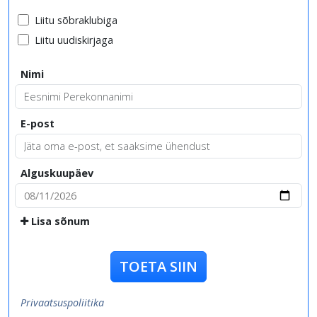
Liitu sõbraklubiga
Liitu uudiskirjaga
Nimi
E-post
Alguskuupäev
Lisa sõnum
TOETA SIIN
Privaatsuspoliitika