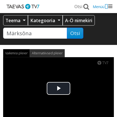
Menüü
Teema
Kategooria
A-Ö nimekiri
Otsi
Vaikimisi pleier
Alternatiivsed pleier
Esita
video