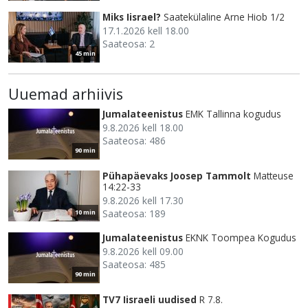
Miks Iisrael?
Saatekülaline Arne Hiob 1/2
17.1.2026 kell 18.00
Saateosa: 2
45 min
Uuemad arhiivis
Jumalateenistus
EMK Tallinna kogudus
9.8.2026 kell 18.00
Saateosa: 486
90 min
Pühapäevaks Joosep Tammolt
Matteuse
14:22-33
9.8.2026 kell 17.30
Saateosa: 189
10 min
Jumalateenistus
EKNK Toompea Kogudus
9.8.2026 kell 09.00
Saateosa: 485
90 min
TV7 Iisraeli uudised
R 7.8.