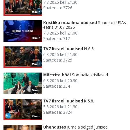
7.8.2026 kell 21.30
Saateosa: 3726
15 min
Kristliku maailma uudised
Saade oli USAs
eetris 31.07.2026
7.8.2026 kell 21.00
Saateosa: 717
30 min
TV7 Iisraeli uudised
N 6.8.
6.8.2026 kell 21.30
Saateosa: 3725
15 min
Märtrite hääl
Somaalia kristlased
6.8.2026 kell 20.30
Saateosa: 334
30 min
TV7 Iisraeli uudised
K 5.8.
5.8.2026 kell 21.30
Saateosa: 3724
15 min
Ühenduses
Jumala selged juhised