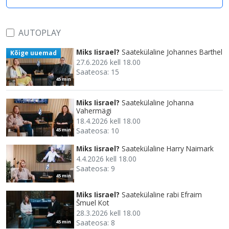
AUTOPLAY
Miks Iisrael?
Saatekülaline Johannes Barthel
Kõige uuemad
27.6.2026 kell 18.00
Saateosa: 15
45 min
Miks Iisrael?
Saatekülaline Johanna
Vahermägi
18.4.2026 kell 18.00
Saateosa: 10
45 min
Miks Iisrael?
Saatekülaline Harry Naimark
4.4.2026 kell 18.00
Saateosa: 9
45 min
Miks Iisrael?
Saatekülaline rabi Efraim
Šmuel Kot
28.3.2026 kell 18.00
Saateosa: 8
45 min