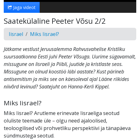
Jaga videot
Saatekülaline Peeter Võsu 2/2
Iisrael
Miks Iisrael?
Jätkame vestlust Jeruusalemma Rahvusvahelise Kristliku
suursaatkonna Eesti juhi Peeter Võsuga. Uurime sügavamalt,
missugune on Iisraeli ja Piibli, juutide ja kristlaste seos.
Missugune on olnud koostöö läbi aastate? Kust pärineb
antisemitism ja miks see on käesoleval ajal Lääne riikides
niivõrd levinud? Saatejuht on Hanna-Kerli Kippel.
Miks Iisrael?
Miks Iisrael? Arutleme erinevate Iisraeliga seotud
oluliste teemade üle – olgu need ajaloolised,
teoloogilised või prohvetliku perspektiivi ja tänapäeva
sündmustega seotud.