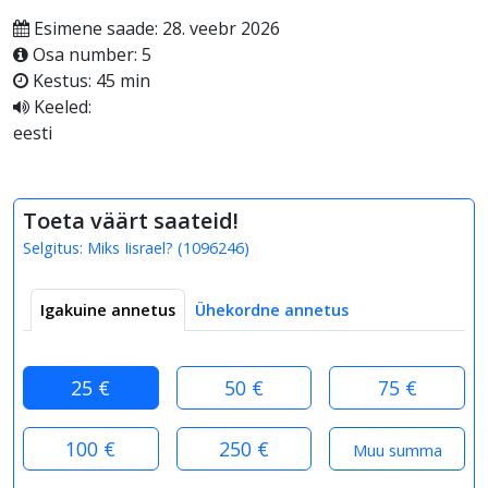
Esimene saade: 28. veebr 2026
Osa number: 5
Kestus: 45 min
Keeled:
eesti
Toeta väärt saateid!
Selgitus:
Miks Iisrael?
(
1096246
)
Igakuine annetus
Ühekordne annetus
25 €
50 €
75 €
100 €
250 €