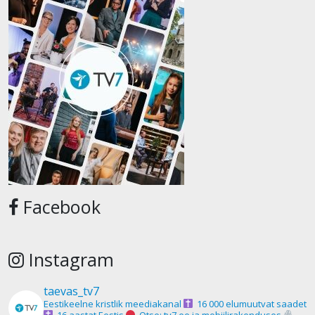
Facebook
Instagram
taevas_tv7
Eestikeelne kristlik meediakanal
16 000 elumuutvat saadet
16 aastat Eestis
Otse: tv7.ee ja mobiilirakenduses