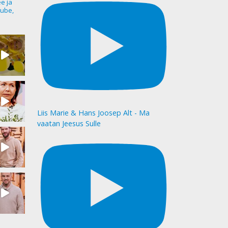
ee ja
ube,
Liis Marie & Hans Joosep Alt - Ma
vaatan Jeesus Sulle