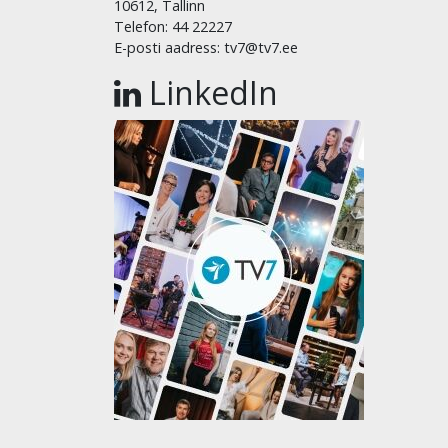
10612, Tallinn
Telefon: 44 22227
E-posti aadress: tv7@tv7.ee
LinkedIn