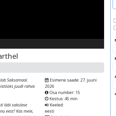
video
arthel
elab Saksamaal.
Esimene saade: 27. juuni
istööks juudi rahva
2026
Osa number: 15
Kestus: 45 min
ti läbi sakslase
Keeled:
unu eest? Kas meie,
eesti