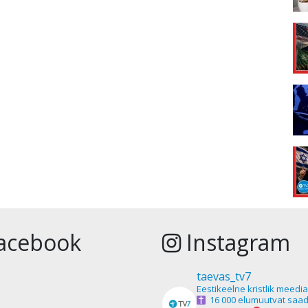
acebook
Instagram
taevas_tv7
Eestikeelne kristlik meedi
16 000 elumuutvat saad