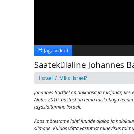
Jaga videot
Saatekülaline Johannes B
Iisrael
Miks Iisrael?
Johannes Barthel on abikaasa ja misjonär, kes 
Alates 2010. aastast on tema täiskohaga teenim
tagasiaitamine Iisraeli.
Koos mõtestame lahti juutide ajaloo ja holokaus
silmade. Kuidas võtta vastutust minevikus toim