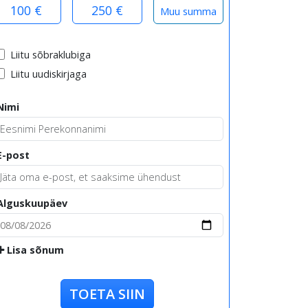
100 €
250 €
Liitu sõbraklubiga
Liitu uudiskirjaga
Nimi
E-post
Alguskuupäev
Lisa sõnum
TOETA SIIN