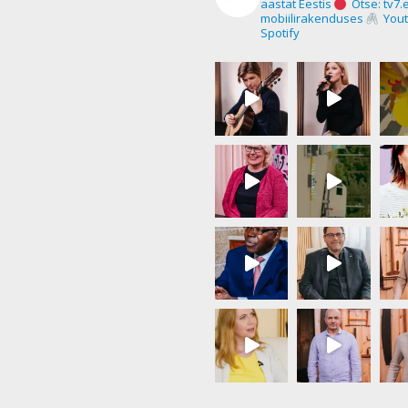
aastat Eestis
Otse: tv7.
mobiilirakenduses
Yout
Spotify