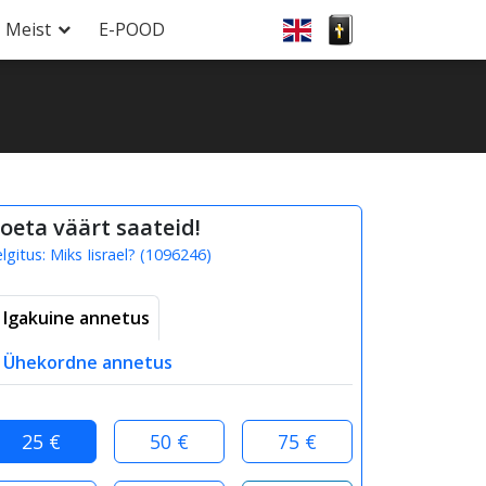
Meist
E-POOD
oeta väärt saateid!
elgitus:
Miks Iisrael?
(
1096246
)
Igakuine annetus
Ühekordne annetus
25 €
50 €
75 €