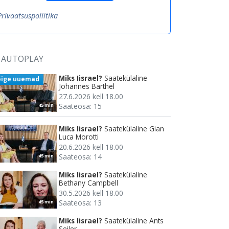
Privaatsuspoliitika
AUTOPLAY
Miks Iisrael?
Saatekülaline
õige uuemad
Johannes Barthel
27.6.2026 kell 18.00
Saateosa: 15
45 min
Miks Iisrael?
Saatekülaline Gian
Luca Morotti
20.6.2026 kell 18.00
Saateosa: 14
45 min
Miks Iisrael?
Saatekülaline
Bethany Campbell
30.5.2026 kell 18.00
Saateosa: 13
45 min
Miks Iisrael?
Saatekülaline Ants
Seiler