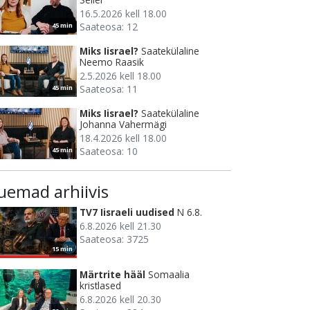
16.5.2026 kell 18.00
Saateosa: 12
45 min
Miks Iisrael?
Saatekülaline
Neemo Raasik
2.5.2026 kell 18.00
Saateosa: 11
45 min
Miks Iisrael?
Saatekülaline
Johanna Vahermägi
18.4.2026 kell 18.00
Saateosa: 10
45 min
uemad arhiivis
TV7 Iisraeli uudised
N 6.8.
6.8.2026 kell 21.30
Saateosa: 3725
15 min
Märtrite hääl
Somaalia
kristlased
6.8.2026 kell 20.30