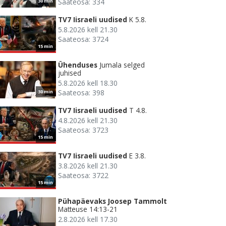
Saateosa: 334
30 min
TV7 Iisraeli uudised
K 5.8.
5.8.2026 kell 21.30
Saateosa: 3724
15 min
Ühenduses
Jumala selged
juhised
5.8.2026 kell 18.30
Saateosa: 398
30 min
TV7 Iisraeli uudised
T 4.8.
4.8.2026 kell 21.30
Saateosa: 3723
15 min
TV7 Iisraeli uudised
E 3.8.
3.8.2026 kell 21.30
Saateosa: 3722
15 min
Pühapäevaks Joosep Tammolt
Matteuse 14:13-21
2.8.2026 kell 17.30