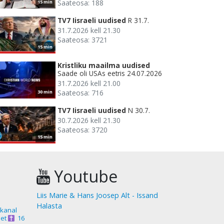
Saateosa: 188
15 min
TV7 Iisraeli uudised
R 31.7.
31.7.2026 kell 21.30
Saateosa: 3721
15 min
Kristliku maailma uudised
Saade oli USAs eetris 24.07.2026
31.7.2026 kell 21.00
Saateosa: 716
30 min
TV7 Iisraeli uudised
N 30.7.
30.7.2026 kell 21.30
Saateosa: 3720
15 min
Youtube
Liis Marie & Hans Joosep Alt - Issand
Halasta
akanal
et
16