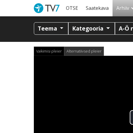
OTSE
Saatekava
Arhiiv
Teema
Kategooria
A-Ö 
Vaikimisi pleier
Alternatiivsed pleier