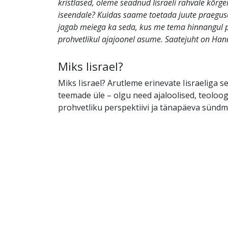
kristlased, oleme seadnud Iisraeli rahvale kõrg
iseendale? Kuidas saame toetada juute praeguse
jagab meiega ka seda, kus me tema hinnangul 
prohvetlikul ajajoonel asume. Saatejuht on Hann
Miks Iisrael?
Miks Iisrael? Arutleme erinevate Iisraeliga s
teemade üle – olgu need ajaloolised, teoloogi
prohvetliku perspektiivi ja tänapäeva sünd