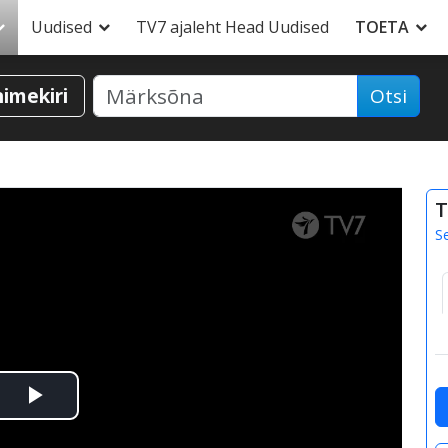
Uudised
TV7 ajaleht Head Uudised
TOETA
nimekiri
Otsi
T
S
Esita