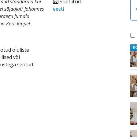
emad standardid kui
Subtiitrid:
l sõjaajal? Johannes
eesti
praegu Jumala
a-Kerli Kippel.
K
eotud oluliste
lised või
mustega seotud.