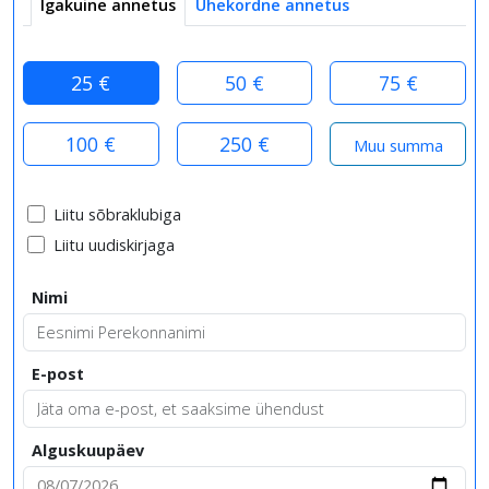
Igakuine annetus
Ühekordne annetus
25 €
50 €
75 €
100 €
250 €
Liitu sõbraklubiga
Liitu uudiskirjaga
Nimi
E-post
Alguskuupäev