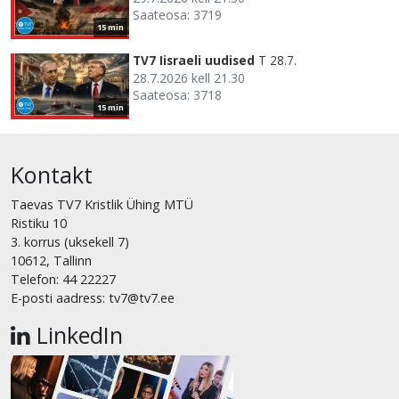
Saateosa: 3719
15 min
TV7 Iisraeli uudised
T 28.7.
28.7.2026 kell 21.30
Saateosa: 3718
15 min
Kontakt
Taevas TV7 Kristlik Ühing MTÜ
Ristiku 10
3. korrus (uksekell 7)
10612, Tallinn
Telefon: 44 22227
E-posti aadress: tv7@tv7.ee
LinkedIn