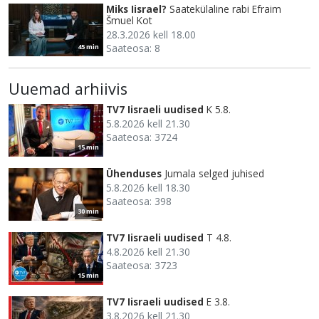
Miks Iisrael?
Saatekülaline rabi Efraim
Šmuel Kot
28.3.2026 kell 18.00
Saateosa: 8
45 min
Uuemad arhiivis
TV7 Iisraeli uudised
K 5.8.
5.8.2026 kell 21.30
Saateosa: 3724
15 min
Ühenduses
Jumala selged juhised
5.8.2026 kell 18.30
Saateosa: 398
30 min
TV7 Iisraeli uudised
T 4.8.
4.8.2026 kell 21.30
Saateosa: 3723
15 min
TV7 Iisraeli uudised
E 3.8.
3.8.2026 kell 21.30