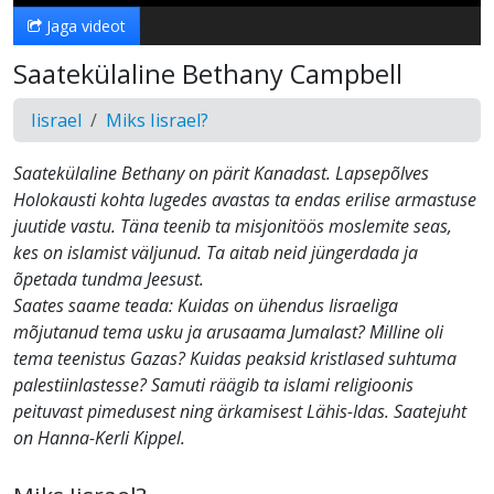
Jaga videot
Saatekülaline Bethany Campbell
Iisrael
Miks Iisrael?
Saatekülaline Bethany on pärit Kanadast. Lapsepõlves
Holokausti kohta lugedes avastas ta endas erilise armastuse
juutide vastu. Täna teenib ta misjonitöös moslemite seas,
kes on islamist väljunud. Ta aitab neid jüngerdada ja
õpetada tundma Jeesust.
Saates saame teada: Kuidas on ühendus Iisraeliga
mõjutanud tema usku ja arusaama Jumalast? Milline oli
tema teenistus Gazas? Kuidas peaksid kristlased suhtuma
palestiinlastesse? Samuti räägib ta islami religioonis
peituvast pimedusest ning ärkamisest Lähis-Idas. Saatejuht
on Hanna-Kerli Kippel.