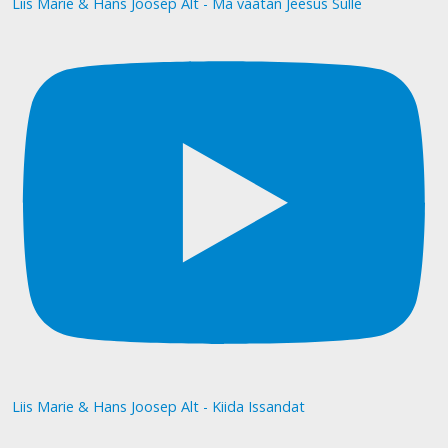
Liis Marie & Hans Joosep Alt - Ma vaatan Jeesus Sulle
Liis Marie & Hans Joosep Alt - Kiida Issandat