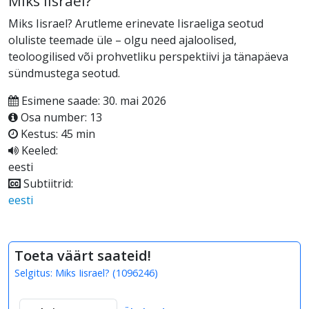
Miks Iisrael?
Miks Iisrael? Arutleme erinevate Iisraeliga seotud
oluliste teemade üle – olgu need ajaloolised,
teoloogilised või prohvetliku perspektiivi ja tänapäeva
sündmustega seotud.
Esimene saade: 30. mai 2026
Osa number: 13
Kestus: 45 min
Keeled:
eesti
Subtiitrid:
eesti
Toeta väärt saateid!
Selgitus:
Miks Iisrael?
(
1096246
)