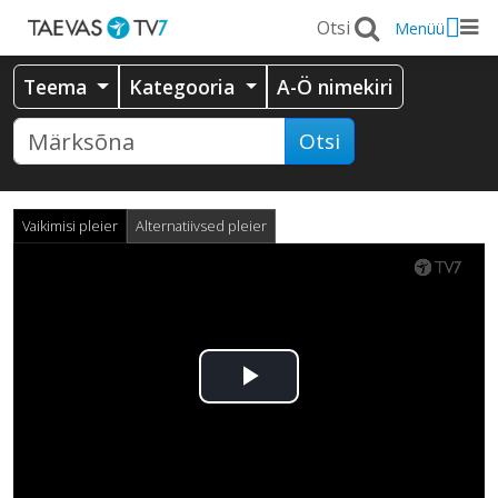
Menüü
Teema
Kategooria
A-Ö nimekiri
Otsi
Vaikimisi pleier
Alternatiivsed pleier
Esita
video