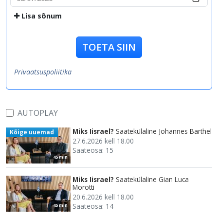
Lisa sõnum
TOETA SIIN
Privaatsuspoliitika
AUTOPLAY
Miks Iisrael?
Saatekülaline Johannes Barthel
Kõige uuemad
27.6.2026 kell 18.00
Saateosa: 15
45 min
Miks Iisrael?
Saatekülaline Gian Luca
Morotti
20.6.2026 kell 18.00
Saateosa: 14
45 min