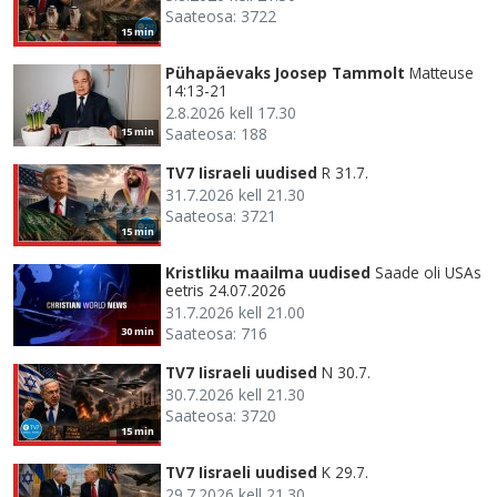
Saateosa: 3722
15 min
Pühapäevaks Joosep Tammolt
Matteuse
14:13-21
2.8.2026 kell 17.30
Saateosa: 188
15 min
TV7 Iisraeli uudised
R 31.7.
31.7.2026 kell 21.30
Saateosa: 3721
15 min
Kristliku maailma uudised
Saade oli USAs
eetris 24.07.2026
31.7.2026 kell 21.00
Saateosa: 716
30 min
TV7 Iisraeli uudised
N 30.7.
30.7.2026 kell 21.30
Saateosa: 3720
15 min
TV7 Iisraeli uudised
K 29.7.
29.7.2026 kell 21.30