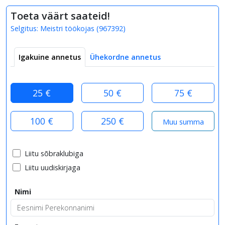
Toeta väärt saateid!
Selgitus:
Meistri töökojas
(
967392
)
Igakuine annetus
Ühekordne annetus
25 €
50 €
75 €
100 €
250 €
Liitu sõbraklubiga
Liitu uudiskirjaga
Nimi