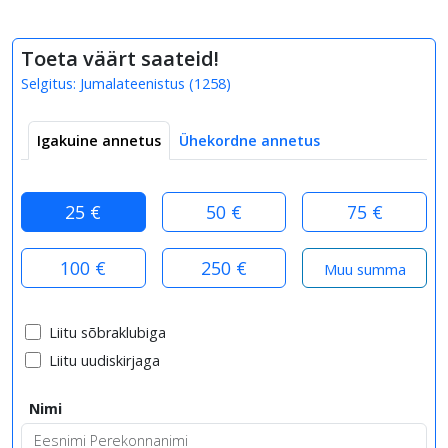
Toeta väärt saateid!
Selgitus:
Jumalateenistus
(
1258
)
Igakuine annetus
Ühekordne annetus
25 €
50 €
75 €
100 €
250 €
Liitu sõbraklubiga
Liitu uudiskirjaga
Nimi