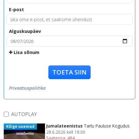
E-post
Alguskuupäev
Lisa sõnum
TOETA SIIN
Privaatsuspoliitika
AUTOPLAY
Jumalateenistus
Tartu Pauluse Kogudus
Kõige uuemad
28.6.2026 kell 18.00
Saateosa: 484