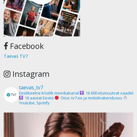
Facebook
Taevas TV7
Instagram
taevas_tv7
Eestikeelne kristlik meediakanal
16 000 elumuutvat saadet
16 aastat Eestis
Otse: tv7.ee ja mobiilirakenduses
Youtube, Spotify