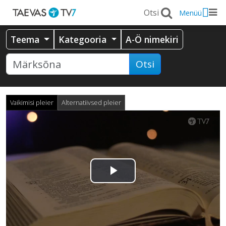
Menüü
Teema
Kategooria
A-Ö nimekiri
Otsi
Vaikimisi pleier
Alternatiivsed pleier
Esita
video