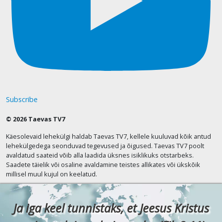
Subscribe
© 2026 Taevas TV7
Käesolevaid lehekülgi haldab Taevas TV7, kellele kuuluvad kõik antud
lehekülgedega seonduvad tegevused ja õigused. Taevas TV7 poolt
avaldatud saateid võib alla laadida üksnes isiklikuks otstarbeks.
Saadete täielik või osaline avaldamine teistes allikates või ükskõik
millisel muul kujul on keelatud.
Ja iga keel tunnistaks, et Jeesus Kristus