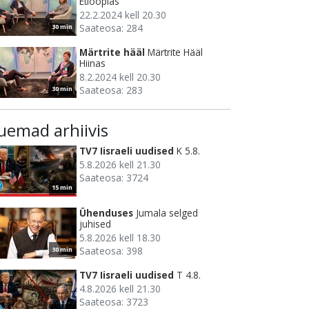
Etioopias
22.2.2024 kell 20.30
Saateosa: 284
30 min
Märtrite hääl
Märtrite Hääl
Hiinas
8.2.2024 kell 20.30
Saateosa: 283
30 min
uemad arhiivis
TV7 Iisraeli uudised
K 5.8.
5.8.2026 kell 21.30
Saateosa: 3724
15 min
Ühenduses
Jumala selged
juhised
5.8.2026 kell 18.30
Saateosa: 398
30 min
TV7 Iisraeli uudised
T 4.8.
4.8.2026 kell 21.30
Saateosa: 3723