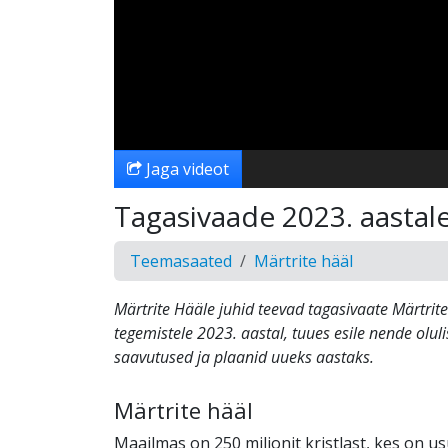
Jaga videot
Tagasivaade 2023. aastal
Teemasaated
Märtrite hääl
Märtrite Hääle juhid teevad tagasivaate Märtrit
tegemistele 2023. aastal, tuues esile nende olul
saavutused ja plaanid uueks aastaks.
Märtrite hääl
Maailmas on 250 miljonit kristlast, kes on u