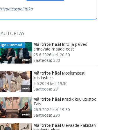
Privaatsuspoliitika
AUTOPLAY
Märtrite hääl
Info ja palved
õige uuemad
erinevate maade eest
25.6.2026 kell 20.30
Saateosa: 333
30 min
Märtrite hääl
Moslemitest
kristlasteks
9.6.2024 kell 19.30
Saateosa: 291
30 min
Märtrite hääl
Kristlik kuulutustöö
Tais
26.5.2024 kell 19.30
Saateosa: 290
30 min
Märtrite hääl
Ülevaade Pakistani
kristlaste elust