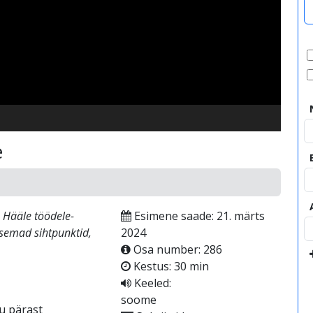
video
e
e Hääle töödele-
Esimene saade: 21. märts
isemad sihtpunktid,
2024
Osa number: 286
Kestus: 30 min
Keeled:
soome
su pärast