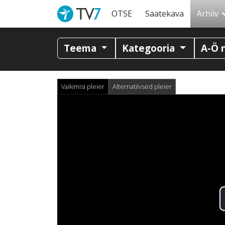
OTSE
Saatekava
Arhiiv
Teema
Kategooria
A-Ö 
Vaikimisi pleier
Alternatiivsed pleier