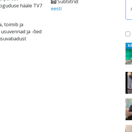
Subtiitrid:
koguduse hääle TV7
eesti
, toimib ja
e usuvennad ja -õed
 usuvabadust
K