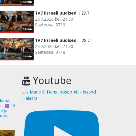
15 min
TV7 Iisraeli uudised
K 29.7.
29.7.2026 kell 21.30
Saateosa: 3719
15 min
TV7 Iisraeli uudised
T 28.7.
28.7.2026 kell 21.30
Saateosa: 3718
15 min
Youtube
Liis Marie & Hans Joosep Alt - Issand
Halasta
akanal
et
16
ee ja
ube,