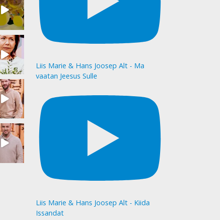
Liis Marie & Hans Joosep Alt - Ma
vaatan Jeesus Sulle
Liis Marie & Hans Joosep Alt - Kiida
Issandat