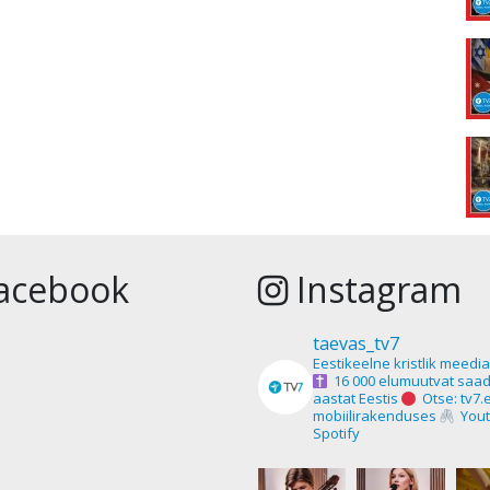
acebook
Instagram
taevas_tv7
Eestikeelne kristlik meedi
16 000 elumuutvat saad
aastat Eestis
Otse: tv7.
mobiilirakenduses
Yout
Spotify