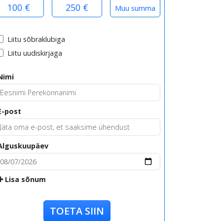
100 €
250 €
Liitu sõbraklubiga
Liitu uudiskirjaga
Nimi
E-post
Alguskuupäev
Lisa sõnum
TOETA SIIN