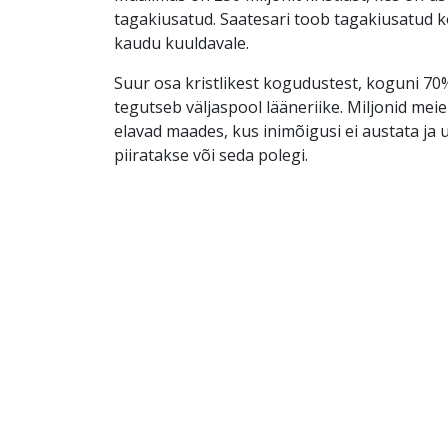
tagakiusatud. Saatesari toob tagakiusatud 
kaudu kuuldavale.
Suur osa kristlikest kogudustest, koguni 70%
tegutseb väljaspool lääneriike. Miljonid mei
elavad maades, kus inimõigusi ei austata ja
piiratakse või seda polegi.