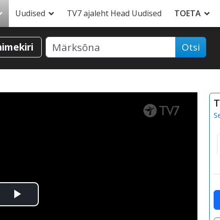
Uudised
TV7 ajaleht Head Uudised
TOETA
nimekiri
Otsi
T
S
Esita