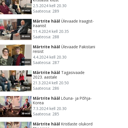
2.5.2024 kell 20.30
Saateosa: 289
30 min
Märtrite hääl
Ülevaade Iraagist-
Iraanist
11.4.2024 kell 20.35
Saateosa: 288
30 min
Märtrite hääl
Ülevaade Pakistani
reisist
4.4.2024 kell 20.30
Saateosa: 287
30 min
Märtrite hääl
Tagasivaade
2023. aastale
21.3.2024 kell 20.50
Saateosa: 286
30 min
Märtrite hääl
Lõuna- ja Põhja-
Korea
7.3.2024 kell 20.30
Saateosa: 285
30 min
Märtrite hääl
Kristlaste olukord