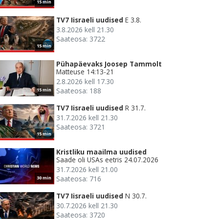
15 min
TV7 Iisraeli uudised
E 3.8.
3.8.2026 kell 21.30
Saateosa: 3722
15 min
Pühapäevaks Joosep Tammolt
Matteuse 14:13-21
2.8.2026 kell 17.30
Saateosa: 188
15 min
TV7 Iisraeli uudised
R 31.7.
31.7.2026 kell 21.30
Saateosa: 3721
15 min
Kristliku maailma uudised
Saade oli USAs eetris 24.07.2026
31.7.2026 kell 21.00
Saateosa: 716
30 min
TV7 Iisraeli uudised
N 30.7.
30.7.2026 kell 21.30
Saateosa: 3720