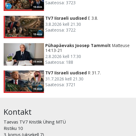
Saateosa: 3723
15 min
TV7 Iisraeli uudised
E 3.8.
3.8.2026 kell 21.30
Saateosa: 3722
15 min
Pühapäevaks Joosep Tammolt
Matteuse
14:13-21
2.8.2026 kell 17.30
Saateosa: 188
15 min
TV7 Iisraeli uudised
R 31.7.
31.7.2026 kell 21.30
Saateosa: 3721
15 min
Kontakt
Taevas TV7 Kristlik Ühing MTÜ
Ristiku 10
3. korrus (uksekell 7)