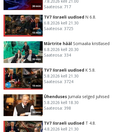
7.8.2026 kell 21.00
Saateosa: 717
30 min
TV7 Iisraeli uudised
N 6.8.
6.8.2026 kell 21.30
Saateosa: 3725
15 min
Märtrite hääl
Somaalia kristlased
6.8.2026 kell 20.30
Saateosa: 334
30 min
TV7 Iisraeli uudised
K 5.8.
5.8.2026 kell 21.30
Saateosa: 3724
15 min
Ühenduses
Jumala selged juhised
5.8.2026 kell 18.30
Saateosa: 398
30 min
TV7 Iisraeli uudised
T 4.8.
4.8.2026 kell 21.30