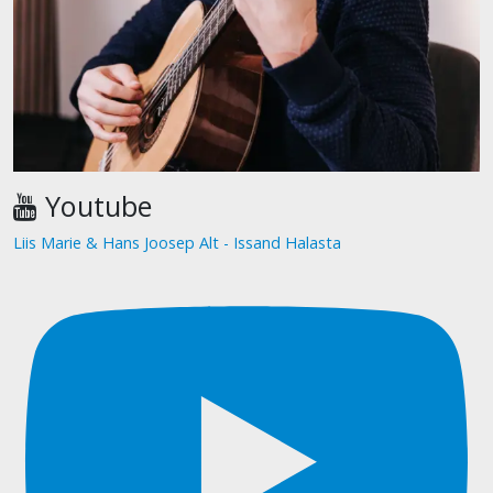
Youtube
Liis Marie & Hans Joosep Alt - Issand Halasta