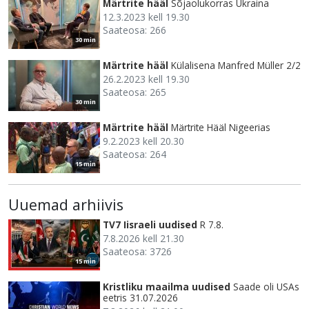
Märtrite hääl
Sõjaolukorras Ukraina
12.3.2023 kell 19.30
Saateosa: 266
30 min
Märtrite hääl
Külalisena Manfred Müller 2/2
26.2.2023 kell 19.30
Saateosa: 265
30 min
Märtrite hääl
Märtrite Hääl Nigeerias
9.2.2023 kell 20.30
Saateosa: 264
15 min
Uuemad arhiivis
TV7 Iisraeli uudised
R 7.8.
7.8.2026 kell 21.30
Saateosa: 3726
15 min
Kristliku maailma uudised
Saade oli USAs
eetris 31.07.2026