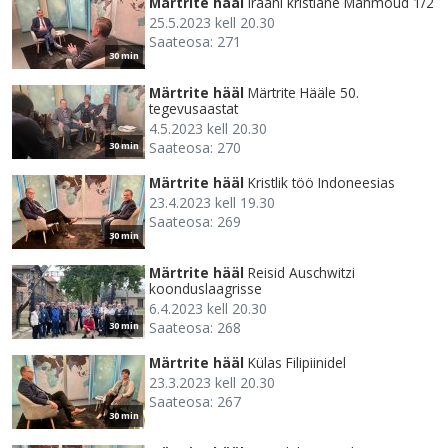
Märtrite hääl
Iraani kristlane Mahmoud 1/2
25.5.2023 kell 20.30
Saateosa: 271
30 min
Märtrite hääl
Märtrite Hääle 50.
tegevusaastat
4.5.2023 kell 20.30
Saateosa: 270
30 min
Märtrite hääl
Kristlik töö Indoneesias
23.4.2023 kell 19.30
Saateosa: 269
30 min
Märtrite hääl
Reisid Auschwitzi
koonduslaagrisse
6.4.2023 kell 20.30
Saateosa: 268
30 min
Märtrite hääl
Külas Filipiinidel
23.3.2023 kell 20.30
Saateosa: 267
30 min