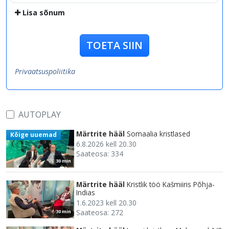
Lisa sõnum
TOETA SIIN
Privaatsuspoliitika
AUTOPLAY
Märtrite hääl
Somaalia kristlased
Kõige uuemad
6.8.2026 kell 20.30
Saateosa: 334
30 min
Märtrite hääl
Kristlik töö Kašmiiris Põhja-
Indias
1.6.2023 kell 20.30
Saateosa: 272
30 min