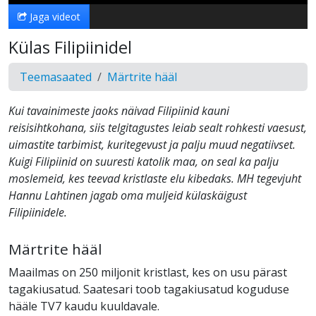
Jaga videot
Külas Filipiinidel
Teemasaated
Märtrite hääl
Kui tavainimeste jaoks näivad Filipiinid kauni
reisisihtkohana, siis telgitagustes leiab sealt rohkesti vaesust,
uimastite tarbimist, kuritegevust ja palju muud negatiivset.
Kuigi Filipiinid on suuresti katolik maa, on seal ka palju
moslemeid, kes teevad kristlaste elu kibedaks. MH tegevjuht
Hannu Lahtinen jagab oma muljeid külaskäigust
Filipiinidele.
Märtrite hääl
Maailmas on 250 miljonit kristlast, kes on usu pärast
tagakiusatud. Saatesari toob tagakiusatud koguduse
hääle TV7 kaudu kuuldavale.