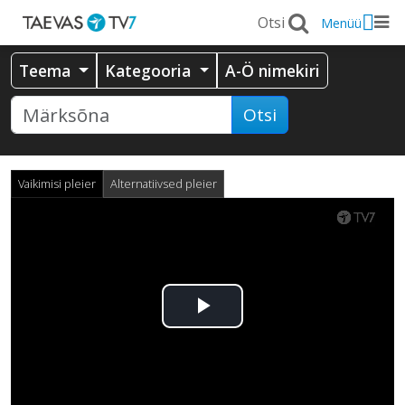
Menüü
Teema
Kategooria
A-Ö nimekiri
Otsi
Vaikimisi pleier
Alternatiivsed pleier
Esita
video