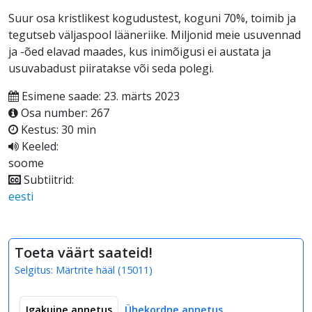
Suur osa kristlikest kogudustest, koguni 70%, toimib ja
tegutseb väljaspool lääneriike. Miljonid meie usuvennad
ja -õed elavad maades, kus inimõigusi ei austata ja
usuvabadust piiratakse või seda polegi.
Esimene saade: 23. märts 2023
Osa number: 267
Kestus: 30 min
Keeled:
soome
Subtiitrid:
eesti
Toeta väärt saateid!
Selgitus:
Märtrite hääl
(
15011
)
Igakuine annetus
Ühekordne annetus