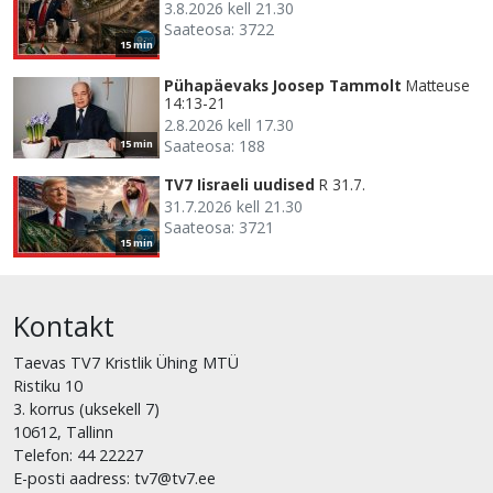
3.8.2026 kell 21.30
Saateosa: 3722
15 min
Pühapäevaks Joosep Tammolt
Matteuse
14:13-21
2.8.2026 kell 17.30
Saateosa: 188
15 min
TV7 Iisraeli uudised
R 31.7.
31.7.2026 kell 21.30
Saateosa: 3721
15 min
Kontakt
Taevas TV7 Kristlik Ühing MTÜ
Ristiku 10
3. korrus (uksekell 7)
10612, Tallinn
Telefon: 44 22227
E-posti aadress: tv7@tv7.ee