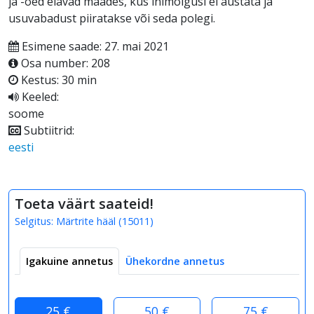
ja -õed elavad maades, kus inimõigusi ei austata ja
usuvabadust piiratakse või seda polegi.
Esimene saade: 27. mai 2021
Osa number: 208
Kestus: 30 min
Keeled:
soome
Subtiitrid:
eesti
Toeta väärt saateid!
Selgitus:
Märtrite hääl
(
15011
)
Igakuine annetus
Ühekordne annetus
25 €
50 €
75 €