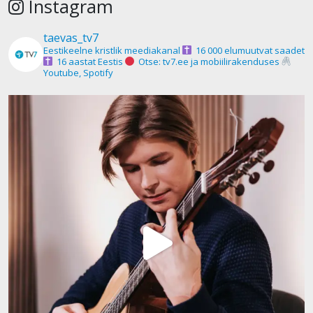
Instagram
taevas_tv7
Eestikeelne kristlik meediakanal
16 000 elumuutvat saadet
16 aastat Eestis
Otse: tv7.ee ja mobiilirakenduses
Youtube, Spotify