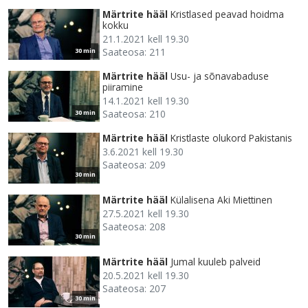
Märtrite hääl
Kristlased peavad hoidma
kokku
21.1.2021 kell 19.30
Saateosa: 211
30 min
Märtrite hääl
Usu- ja sõnavabaduse
piiramine
14.1.2021 kell 19.30
Saateosa: 210
30 min
Märtrite hääl
Kristlaste olukord Pakistanis
3.6.2021 kell 19.30
Saateosa: 209
30 min
Märtrite hääl
Külalisena Aki Miettinen
27.5.2021 kell 19.30
Saateosa: 208
30 min
Märtrite hääl
Jumal kuuleb palveid
20.5.2021 kell 19.30
Saateosa: 207
30 min