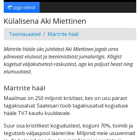
Jaga videot
Külalisena Aki Miettinen
Teemasaated
Märtrite hääl
Märtrite Hääle üks juhtidest Aki Miettinen jagab oma
põnevast eluloost ja teenimistööst jumalariigis. Kõigist
kogetud väljakutsetest-raskustest, aga ka paljust heast ning
elumuutvast.
Märtrite hääl
Maailmas on 250 miljonit kristlast, kes on usu pärast
tagakiusatud. Saatesari toob tagakiusatud koguduse
hääle TV7 kaudu kuuldavale.
Suur osa kristlikest kogudustest, koguni 70%, toimib ja
tegutseb väljaspool lääneriike. Miljonid meie usuvennad