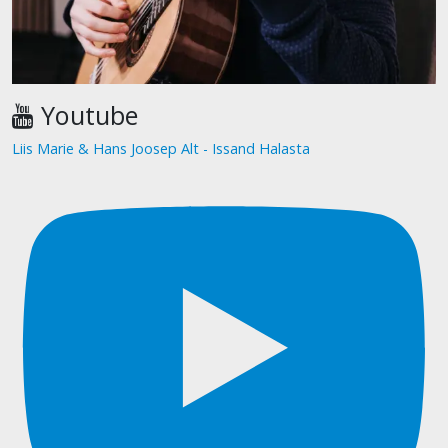
Youtube
Liis Marie & Hans Joosep Alt - Issand Halasta