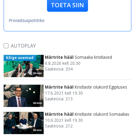
TOETA SIIN
Privaatsuspoliitika
AUTOPLAY
Märtrite hääl
Somaalia kristlased
Kõige uuemad
6.8.2026 kell 20.30
Saateosa: 334
30 min
Märtrite hääl
Kristlaste olukord Egiptuses
17.6.2021 kell 19.30
Saateosa: 213
30 min
Märtrite hääl
Kristlaste olukord Somaalias
10.6.2021 kell 19.30
Saateosa: 212
30 min