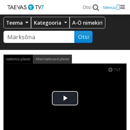
Menüü
Teema
Kategooria
A-Ö nimekiri
Otsi
Vaikimisi pleier
Alternatiivsed pleier
Esita
video