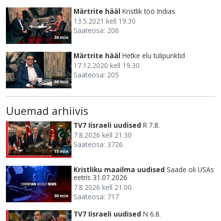
Märtrite hääl
Kristlik töö Indias
13.5.2021 kell 19.30
Saateosa: 206
30 min
Märtrite hääl
Hetke elu tulipunktid
17.12.2020 kell 19.30
Saateosa: 205
30 min
Uuemad arhiivis
TV7 Iisraeli uudised
R 7.8.
7.8.2026 kell 21.30
Saateosa: 3726
15 min
Kristliku maailma uudised
Saade oli USAs
eetris 31.07.2026
7.8.2026 kell 21.00
Saateosa: 717
30 min
TV7 Iisraeli uudised
N 6.8.