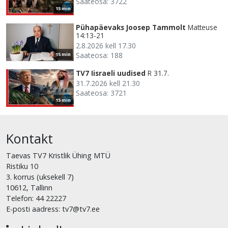
Saateosa: 3722
15 min
Pühapäevaks Joosep Tammolt
Matteuse
14:13-21
2.8.2026 kell 17.30
Saateosa: 188
15 min
TV7 Iisraeli uudised
R 31.7.
31.7.2026 kell 21.30
Saateosa: 3721
15 min
Kontakt
Taevas TV7 Kristlik Ühing MTÜ
Ristiku 10
3. korrus (uksekell 7)
10612, Tallinn
Telefon: 44 22227
E-posti aadress: tv7@tv7.ee