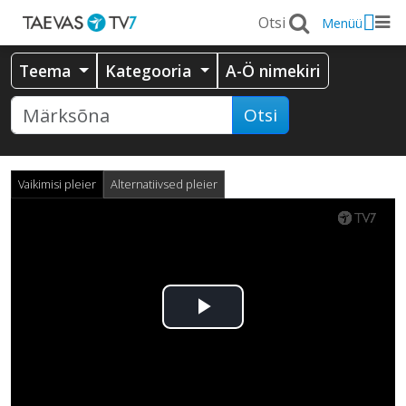
Menüü
Teema
Kategooria
A-Ö nimekiri
Otsi
Vaikimisi pleier
Alternatiivsed pleier
Esita
video