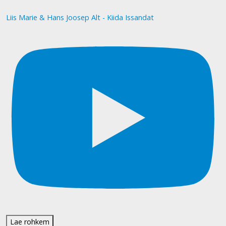
Liis Marie & Hans Joosep Alt - Kiida Issandat
Lae rohkem