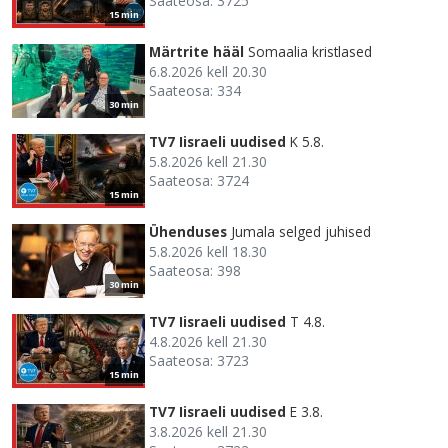
Saateosa: 3725
15 min
Märtrite hääl
Somaalia kristlased
6.8.2026 kell 20.30
Saateosa: 334
30 min
TV7 Iisraeli uudised
K 5.8.
5.8.2026 kell 21.30
Saateosa: 3724
15 min
Ühenduses
Jumala selged juhised
5.8.2026 kell 18.30
Saateosa: 398
30 min
TV7 Iisraeli uudised
T 4.8.
4.8.2026 kell 21.30
Saateosa: 3723
15 min
TV7 Iisraeli uudised
E 3.8.
3.8.2026 kell 21.30