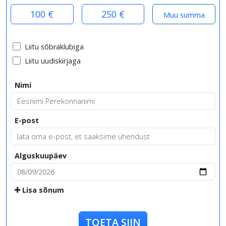
100 €
250 €
Liitu sõbraklubiga
Liitu uudiskirjaga
Nimi
E-post
Alguskuupäev
Lisa sõnum
TOETA SIIN