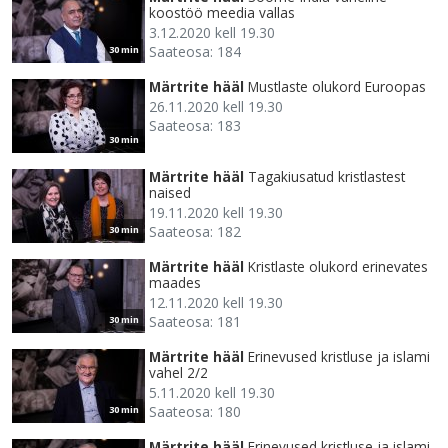
koostöö meedia vallas
3.12.2020 kell 19.30
Saateosa: 184
30 min
Märtrite hääl
Mustlaste olukord Euroopas
26.11.2020 kell 19.30
Saateosa: 183
30 min
Märtrite hääl
Tagakiusatud kristlastest
naised
19.11.2020 kell 19.30
Saateosa: 182
30 min
Märtrite hääl
Kristlaste olukord erinevates
maades
12.11.2020 kell 19.30
Saateosa: 181
30 min
Märtrite hääl
Erinevused kristluse ja islami
vahel 2/2
5.11.2020 kell 19.30
Saateosa: 180
30 min
Märtrite hääl
Erinevused kristluse ja islami