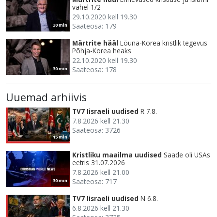
vahel 1/2
29.10.2020 kell 19.30
Saateosa: 179
30 min
Märtrite hääl
Lõuna-Korea kristlik tegevus
Põhja-Korea heaks
22.10.2020 kell 19.30
Saateosa: 178
30 min
Uuemad arhiivis
TV7 Iisraeli uudised
R 7.8.
7.8.2026 kell 21.30
Saateosa: 3726
15 min
Kristliku maailma uudised
Saade oli USAs
eetris 31.07.2026
7.8.2026 kell 21.00
Saateosa: 717
30 min
TV7 Iisraeli uudised
N 6.8.
6.8.2026 kell 21.30