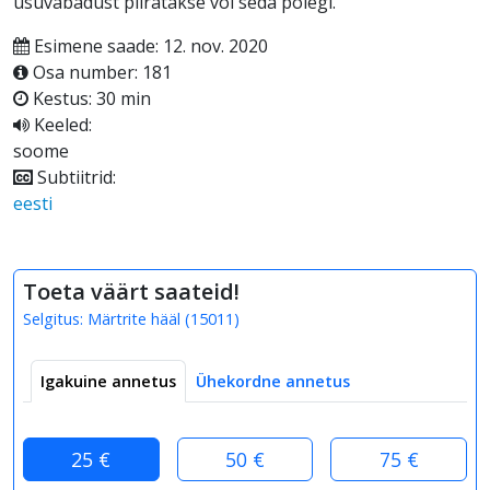
usuvabadust piiratakse või seda polegi.
Esimene saade: 12. nov. 2020
Osa number: 181
Kestus: 30 min
Keeled:
soome
Subtiitrid:
eesti
Toeta väärt saateid!
Selgitus:
Märtrite hääl
(
15011
)
Igakuine annetus
Ühekordne annetus
25 €
50 €
75 €