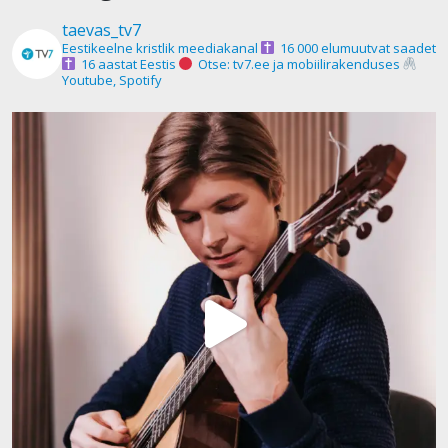
taevas_tv7
Eestikeelne kristlik meediakanal
16 000 elumuutvat saadet
16 aastat Eestis
Otse: tv7.ee ja mobiilirakenduses
Youtube, Spotify