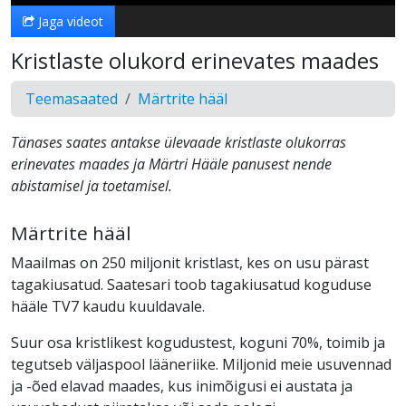
Jaga videot
Kristlaste olukord erinevates maades
Teemasaated
Märtrite hääl
Tänases saates antakse ülevaade kristlaste olukorras
erinevates maades ja Märtri Hääle panusest nende
abistamisel ja toetamisel.
Märtrite hääl
Maailmas on 250 miljonit kristlast, kes on usu pärast
tagakiusatud. Saatesari toob tagakiusatud koguduse
hääle TV7 kaudu kuuldavale.
Suur osa kristlikest kogudustest, koguni 70%, toimib ja
tegutseb väljaspool lääneriike. Miljonid meie usuvennad
ja -õed elavad maades, kus inimõigusi ei austata ja