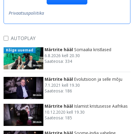
Privaatsuspoliitika
AUTOPLAY
Märtrite hääl
Somaalia kristlased
Kõige uuemad
6.8.2026 kell 20.30
Saateosa: 334
30 min
Märtrite hääl
Evolutsioon ja selle mõju
7.1.2021 kell 19.30
Saateosa: 186
30 min
Märtrite hääl
Islamist kristusesse Aafrikas
10.12.2020 kell 19.30
Saateosa: 185
30 min
Märtrite hääl
Soome-India vaheline