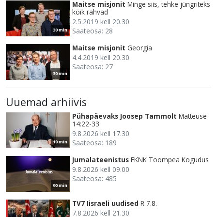
Maitse misjonit
Minge siis, tehke jüngriteks
kõik rahvad
2.5.2019 kell 20.30
Saateosa: 28
30 min
Maitse misjonit
Georgia
4.4.2019 kell 20.30
Saateosa: 27
30 min
Uuemad arhiivis
Pühapäevaks Joosep Tammolt
Matteuse
14:22-33
9.8.2026 kell 17.30
Saateosa: 189
10 min
Jumalateenistus
EKNK Toompea Kogudus
9.8.2026 kell 09.00
Saateosa: 485
90 min
TV7 Iisraeli uudised
R 7.8.
7.8.2026 kell 21.30