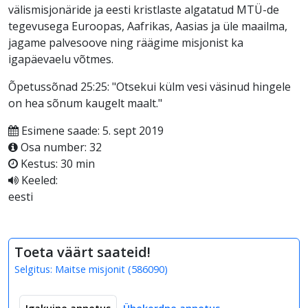
välismisjonäride ja eesti kristlaste algatatud MTÜ-de
tegevusega Euroopas, Aafrikas, Aasias ja üle maailma,
jagame palvesoove ning räägime misjonist ka
igapäevaelu võtmes.
Õpetussõnad 25:25: "Otsekui külm vesi väsinud hingele
on hea sõnum kaugelt maalt."
Esimene saade: 5. sept 2019
Osa number: 32
Kestus: 30 min
Keeled:
eesti
Toeta väärt saateid!
Selgitus:
Maitse misjonit
(
586090
)