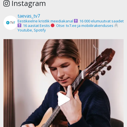
Instagram
taevas_tv7
Eestikeelne kristlik meediakanal
16 000 elumuutvat saadet
16 aastat Eestis
Otse: tv7.ee ja mobiilirakenduses
Youtube, Spotify