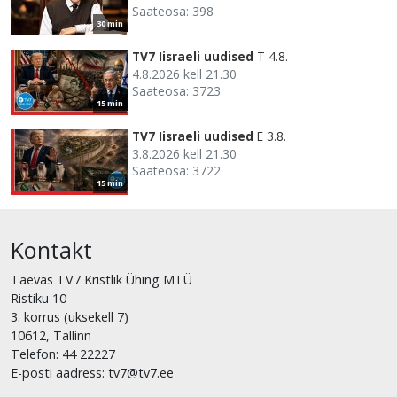
Saateosa: 398
30 min
TV7 Iisraeli uudised
T 4.8.
4.8.2026 kell 21.30
Saateosa: 3723
15 min
TV7 Iisraeli uudised
E 3.8.
3.8.2026 kell 21.30
Saateosa: 3722
15 min
Kontakt
Taevas TV7 Kristlik Ühing MTÜ
Ristiku 10
3. korrus (uksekell 7)
10612, Tallinn
Telefon: 44 22227
E-posti aadress: tv7@tv7.ee