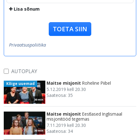
Lisa sõnum
TOETA SIIN
Privaatsuspoliitika
AUTOPLAY
Maitse misjonit
Roheline Piibel
Kõige uuemad
5.12.2019 kell 20.30
Saateosa: 35
30 min
Maitse misjonit
Eestlased Inglismaal
misjonitööd tegemas
7.11.2019 kell 20.30
Saateosa: 34
30 min