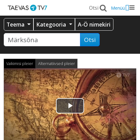
Menüü
Teema
Kategooria
A-Ö nimekiri
Otsi
Vaikimisi pleier
Alternatiivsed pleier
Esita
video