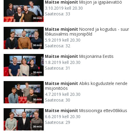
Maitse misjonit
Misjon ja igapäevatöö
3.10.2019 kell 20.30
Saateosa: 33
30 min
Maitse misjonit
Noored ja kogudus - suur
lõikusvalmis misjonipõld
5.9.2019 kell 20.30
Saateosa: 32
30 min
Maitse misjonit
Misjonärina Eestis
1.8.2019 kell 20.30
Saateosa: 31
30 min
Maitse misjonit
Abiks kogudustele nende
misjonitöös
4.7.2019 kell 20.30
Saateosa: 30
30 min
Maitse misjonit
Missiooniga ettevõtlikkus
6.6.2019 kell 20.30
Saateosa: 29
30 min