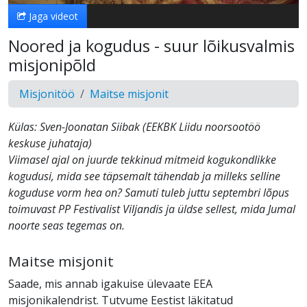
Jaga videot
Noored ja kogudus - suur lõikusvalmis
misjonipõld
Misjonitöö
Maitse misjonit
Külas: Sven-Joonatan Siibak (EEKBK Liidu noorsootöö
keskuse juhataja)
Viimasel ajal on juurde tekkinud mitmeid kogukondlikke
kogudusi, mida see täpsemalt tähendab ja milleks selline
koguduse vorm hea on? Samuti tuleb juttu septembri lõpus
toimuvast PP Festivalist Viljandis ja üldse sellest, mida Jumal
noorte seas tegemas on.
Maitse misjonit
Saade, mis annab igakuise ülevaate EEA
misjonikalendrist. Tutvume Eestist läkitatud