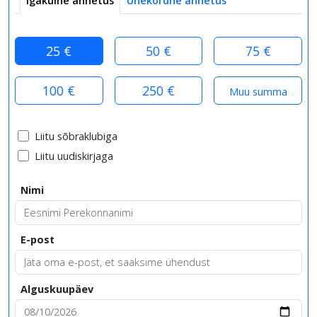
Igakuine annetus
Ühekordne annetus
25 €
50 €
75 €
100 €
250 €
Liitu sõbraklubiga
Liitu uudiskirjaga
Nimi
E-post
Alguskuupäev