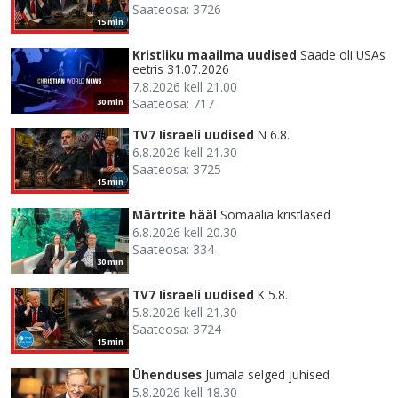
Saateosa: 3726
15 min
Kristliku maailma uudised
Saade oli USAs
eetris 31.07.2026
7.8.2026 kell 21.00
Saateosa: 717
30 min
TV7 Iisraeli uudised
N 6.8.
6.8.2026 kell 21.30
Saateosa: 3725
15 min
Märtrite hääl
Somaalia kristlased
6.8.2026 kell 20.30
Saateosa: 334
30 min
TV7 Iisraeli uudised
K 5.8.
5.8.2026 kell 21.30
Saateosa: 3724
15 min
Ühenduses
Jumala selged juhised
5.8.2026 kell 18.30