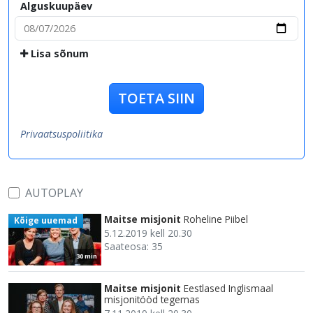
Alguskuupäev
Lisa sõnum
TOETA SIIN
Privaatsuspoliitika
AUTOPLAY
Maitse misjonit
Roheline Piibel
Kõige uuemad
5.12.2019 kell 20.30
Saateosa: 35
30 min
Maitse misjonit
Eestlased Inglismaal
misjonitööd tegemas