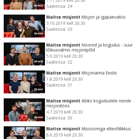
7.11.2019 kell 20.30
Saateosa: 34
30 min
Maitse misjonit
Misjon ja igapäevatöö
3.10.2019 kell 20.30
Saateosa: 33
30 min
Maitse misjonit
Noored ja kogudus - suur
lõikusvalmis misjonipõld
5.9.2019 kell 20.30
Saateosa: 32
30 min
Maitse misjonit
Misjonärina Eestis
1.8.2019 kell 20.30
Saateosa: 31
30 min
Maitse misjonit
Abiks kogudustele nende
misjonitöös
4.7.2019 kell 20.30
Saateosa: 30
30 min
Maitse misjonit
Missiooniga ettevõtlikkus
6.6.2019 kell 20.30