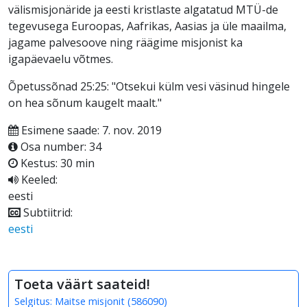
välismisjonäride ja eesti kristlaste algatatud MTÜ-de
tegevusega Euroopas, Aafrikas, Aasias ja üle maailma,
jagame palvesoove ning räägime misjonist ka
igapäevaelu võtmes.
Õpetussõnad 25:25: "Otsekui külm vesi väsinud hingele
on hea sõnum kaugelt maalt."
Esimene saade: 7. nov. 2019
Osa number: 34
Kestus: 30 min
Keeled:
eesti
Subtiitrid:
eesti
Toeta väärt saateid!
Selgitus:
Maitse misjonit
(
586090
)