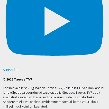
Subscribe
© 2026 Taevas TV7
Käesolevaid lehekülgi haldab Taevas TV7, kellele kuuluvad kõik antud
lehekülgedega seonduvad tegevused ja õigused. Taevas TV7 poolt
avaldatud saateid võib alla laadida üksnes isiklikuks otstarbeks.
Saadete täielik või osaline avaldamine teistes allikates või ükskõik
millisel muul kujul on keelatud.