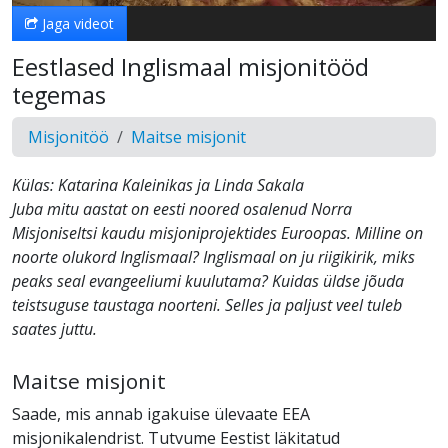
Jaga videot
Eestlased Inglismaal misjonitööd
tegemas
Misjonitöö
Maitse misjonit
Külas: Katarina Kaleinikas ja Linda Sakala
Juba mitu aastat on eesti noored osalenud Norra
Misjoniseltsi kaudu misjoniprojektides Euroopas. Milline on
noorte olukord Inglismaal? Inglismaal on ju riigikirik, miks
peaks seal evangeeliumi kuulutama? Kuidas üldse jõuda
teistsuguse taustaga noorteni. Selles ja paljust veel tuleb
saates juttu.
Maitse misjonit
Saade, mis annab igakuise ülevaate EEA
misjonikalendrist. Tutvume Eestist läkitatud