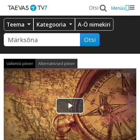
Menüü
Teema
Kategooria
A-Ö nimekiri
Otsi
Vaikimisi pleier
Alternatiivsed pleier
Esita
video