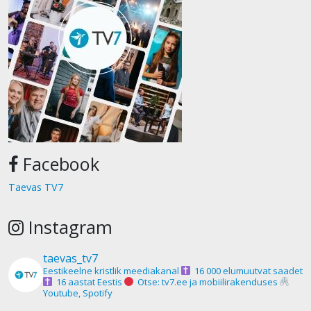
Facebook
Taevas TV7
Instagram
taevas_tv7
Eestikeelne kristlik meediakanal
16 000 elumuutvat saadet
16 aastat Eestis
Otse: tv7.ee ja mobiilirakenduses
Youtube, Spotify