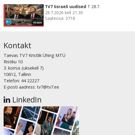
TV7 Iisraeli uudised
T 28.7.
28.7.2026 kell 21.30
Saateosa: 3718
15 min
Kontakt
Taevas TV7 Kristlik Ühing MTÜ
Ristiku 10
3. korrus (uksekell 7)
10612, Tallinn
Telefon: 44 22227
E-posti aadress: tv7@tv7.ee
LinkedIn