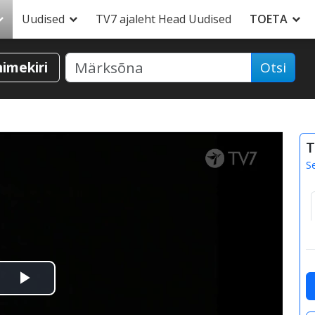
Uudised
TV7 ajaleht Head Uudised
TOETA
nimekiri
Otsi
T
S
Esita