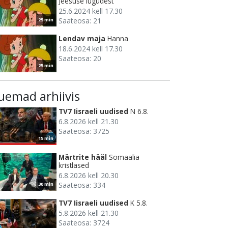
Jeesuse lugudest
25.6.2024 kell 17.30
Saateosa: 21
25 min
Lendav maja
Hanna
18.6.2024 kell 17.30
Saateosa: 20
25 min
uemad arhiivis
TV7 Iisraeli uudised
N 6.8.
6.8.2026 kell 21.30
Saateosa: 3725
15 min
Märtrite hääl
Somaalia
kristlased
6.8.2026 kell 20.30
Saateosa: 334
30 min
TV7 Iisraeli uudised
K 5.8.
5.8.2026 kell 21.30
Saateosa: 3724