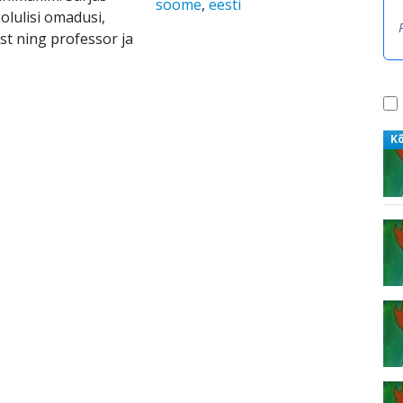
soome
,
eesti
olulisi omadusi,
st ning professor ja
K