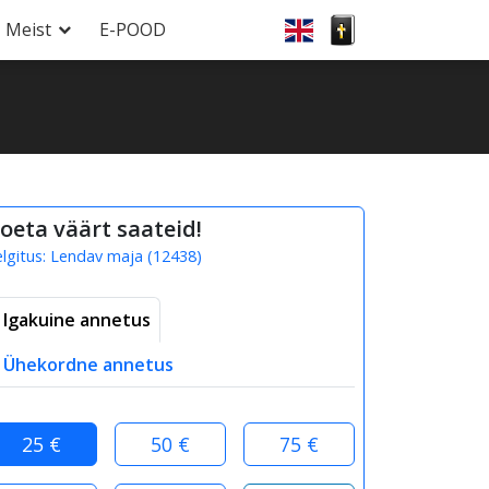
Meist
E-POOD
oeta väärt saateid!
elgitus:
Lendav maja
(
12438
)
Igakuine annetus
Ühekordne annetus
25 €
50 €
75 €