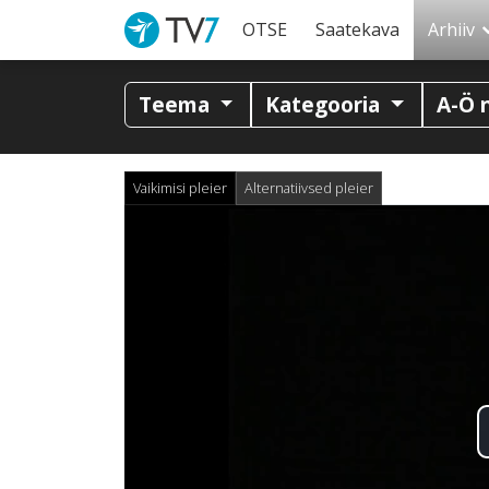
OTSE
Saatekava
Arhiiv
Teema
Kategooria
A-Ö 
Vaikimisi pleier
Alternatiivsed pleier