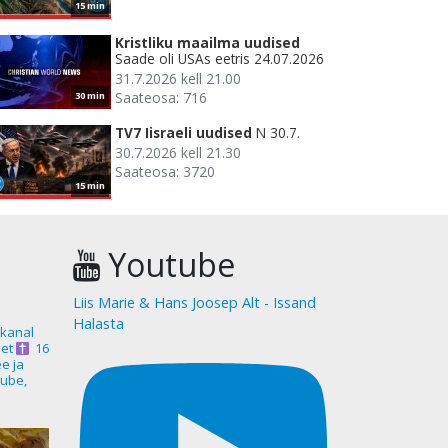
15 min
Kristliku maailma uudised
Saade oli USAs eetris 24.07.2026
31.7.2026 kell 21.00
Saateosa: 716
30 min
TV7 Iisraeli uudised
N 30.7.
30.7.2026 kell 21.30
Saateosa: 3720
15 min
Youtube
Liis Marie & Hans Joosep Alt - Issand
Halasta
akanal
et
16
ee ja
ube,