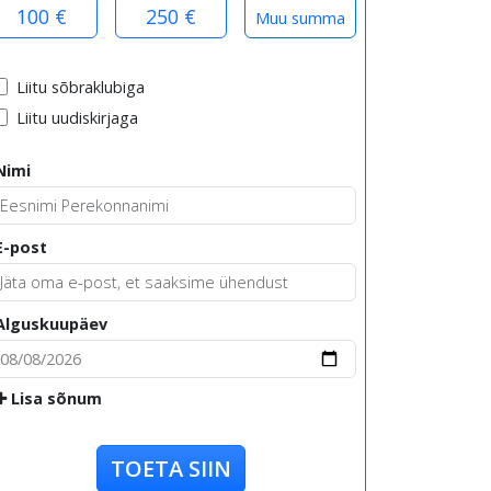
100 €
250 €
Liitu sõbraklubiga
Liitu uudiskirjaga
Nimi
E-post
Alguskuupäev
Lisa sõnum
TOETA SIIN