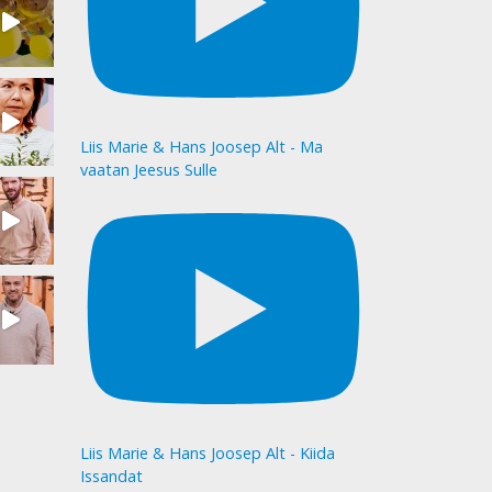
Liis Marie & Hans Joosep Alt - Ma
vaatan Jeesus Sulle
Liis Marie & Hans Joosep Alt - Kiida
Issandat