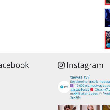
acebook
Instagram
taevas_tv7
Eestikeelne kristlik meedi
16 000 elumuutvat saad
aastat Eestis
Otse: tv7.
mobiilirakenduses
Yout
Spotify