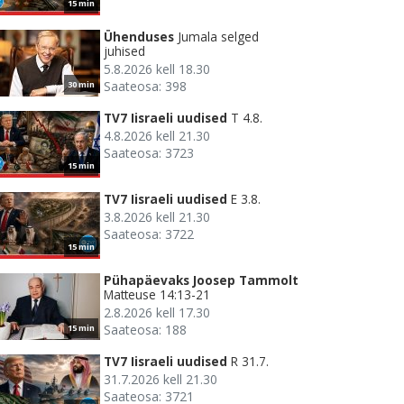
15 min
Ühenduses
Jumala selged
juhised
5.8.2026 kell 18.30
Saateosa: 398
30 min
TV7 Iisraeli uudised
T 4.8.
4.8.2026 kell 21.30
Saateosa: 3723
15 min
TV7 Iisraeli uudised
E 3.8.
3.8.2026 kell 21.30
Saateosa: 3722
15 min
Pühapäevaks Joosep Tammolt
Matteuse 14:13-21
2.8.2026 kell 17.30
Saateosa: 188
15 min
TV7 Iisraeli uudised
R 31.7.
31.7.2026 kell 21.30
Saateosa: 3721