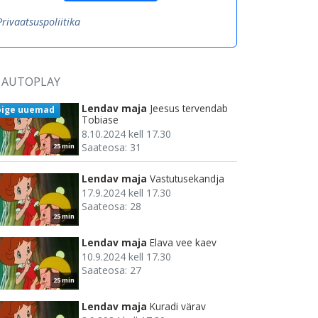
Privaatsuspoliitika
AUTOPLAY
Lendav maja
Jeesus tervendab
õige uuemad
Tobiase
8.10.2024 kell 17.30
Saateosa: 31
25 min
Lendav maja
Vastutusekandja
17.9.2024 kell 17.30
Saateosa: 28
25 min
Lendav maja
Elava vee kaev
10.9.2024 kell 17.30
Saateosa: 27
25 min
Lendav maja
Kuradi värav