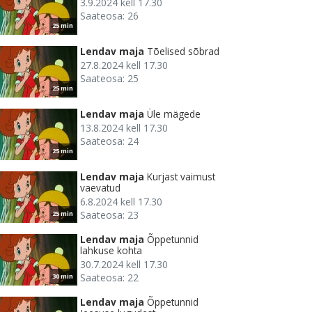
3.9.2024 kell 17.30
Saateosa: 26
25 min
Lendav maja
Tõelised sõbrad
27.8.2024 kell 17.30
Saateosa: 25
25 min
Lendav maja
Üle mägede
13.8.2024 kell 17.30
Saateosa: 24
25 min
Lendav maja
Kurjast vaimust
vaevatud
6.8.2024 kell 17.30
Saateosa: 23
25 min
Lendav maja
Õppetunnid
lahkuse kohta
30.7.2024 kell 17.30
Saateosa: 22
30 min
Lendav maja
Õppetunnid