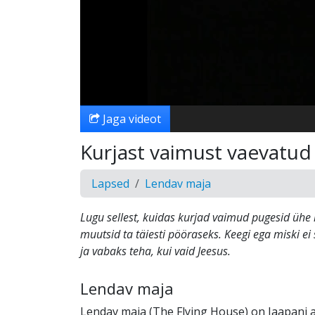
Jaga videot
Kurjast vaimust vaevatud
Lapsed
Lendav maja
Lugu sellest, kuidas kurjad vaimud pugesid ühe 
muutsid ta täiesti pööraseks. Keegi ega miski ei
ja vabaks teha, kui vaid Jeesus.
Lendav maja
Lendav maja (The Flying House) on Jaapani a