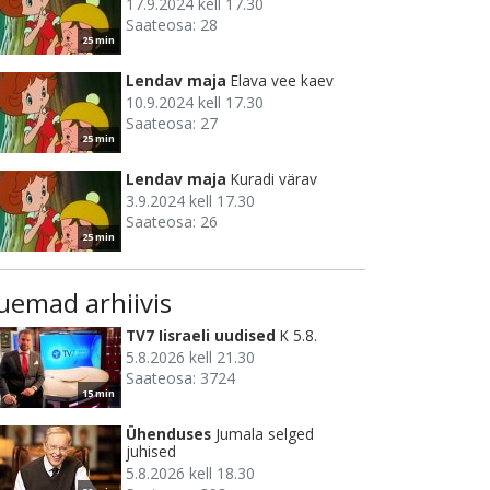
17.9.2024 kell 17.30
Saateosa: 28
25 min
Lendav maja
Elava vee kaev
10.9.2024 kell 17.30
Saateosa: 27
25 min
Lendav maja
Kuradi värav
3.9.2024 kell 17.30
Saateosa: 26
25 min
uemad arhiivis
TV7 Iisraeli uudised
K 5.8.
5.8.2026 kell 21.30
Saateosa: 3724
15 min
Ühenduses
Jumala selged
juhised
5.8.2026 kell 18.30