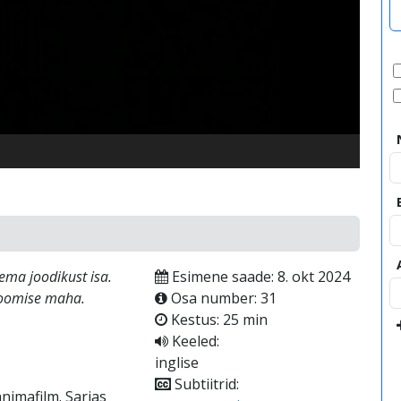
video
e
tema joodikust isa.
Esimene saade: 8. okt 2024
 joomise maha.
Osa number: 31
Kestus: 25 min
Keeled:
inglise
Subtiitrid:
nimafilm. Sarjas