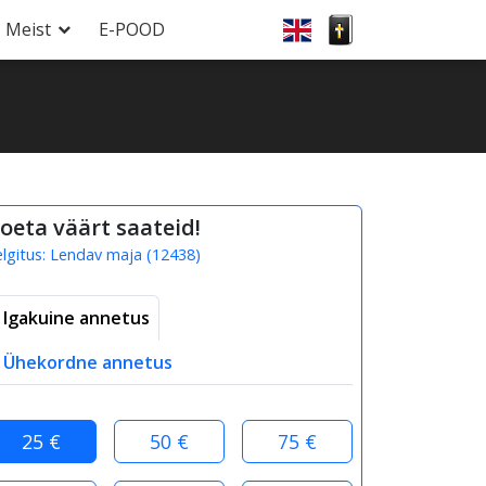
Meist
E-POOD
oeta väärt saateid!
elgitus:
Lendav maja
(
12438
)
Igakuine annetus
Ühekordne annetus
25 €
50 €
75 €