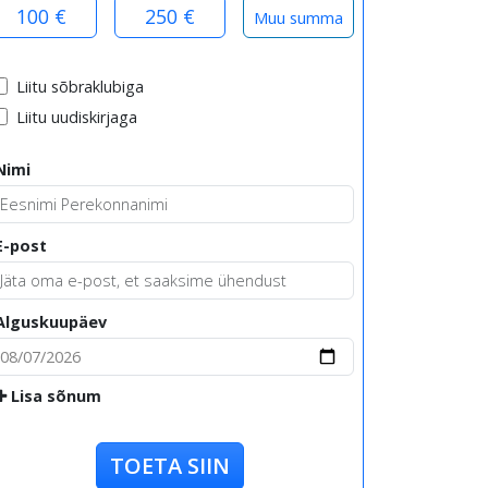
100 €
250 €
Liitu sõbraklubiga
Liitu uudiskirjaga
Nimi
E-post
Alguskuupäev
Lisa sõnum
TOETA SIIN