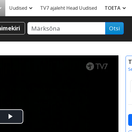
Uudised
TV7 ajaleht Head Uudised
TOETA
nimekiri
Otsi
T
S
Esita