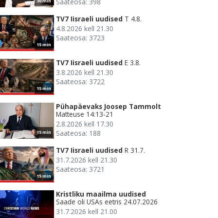
Saateosa: 398
30 min
TV7 Iisraeli uudised
T 4.8.
4.8.2026 kell 21.30
Saateosa: 3723
15 min
TV7 Iisraeli uudised
E 3.8.
3.8.2026 kell 21.30
Saateosa: 3722
15 min
Pühapäevaks Joosep Tammolt
Matteuse 14:13-21
2.8.2026 kell 17.30
Saateosa: 188
15 min
TV7 Iisraeli uudised
R 31.7.
31.7.2026 kell 21.30
Saateosa: 3721
15 min
Kristliku maailma uudised
Saade oli USAs eetris 24.07.2026
31.7.2026 kell 21.00