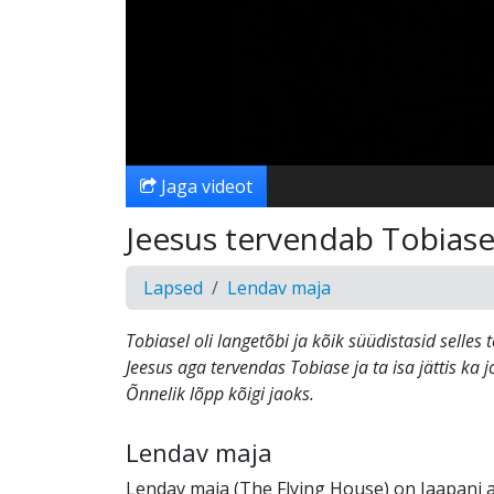
Jaga videot
Jeesus tervendab Tobias
Lapsed
Lendav maja
Tobiasel oli langetõbi ja kõik süüdistasid selles 
Jeesus aga tervendas Tobiase ja ta isa jättis ka
Õnnelik lõpp kõigi jaoks.
Lendav maja
Lendav maja (The Flying House) on Jaapani a