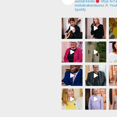
aastat Eestis
Otse: tv7.
mobiilirakenduses
Yout
Spotify