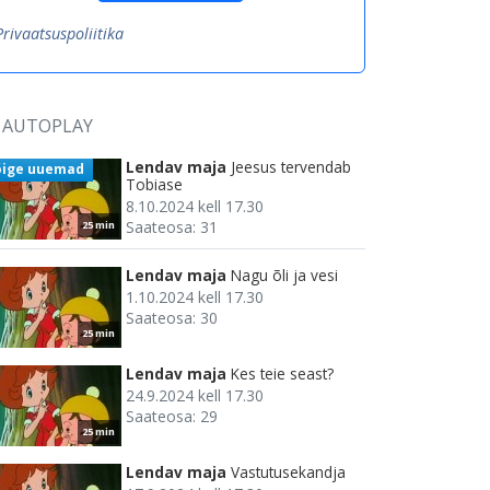
Privaatsuspoliitika
AUTOPLAY
Lendav maja
Jeesus tervendab
õige uuemad
Tobiase
8.10.2024 kell 17.30
Saateosa: 31
25 min
Lendav maja
Nagu õli ja vesi
1.10.2024 kell 17.30
Saateosa: 30
25 min
Lendav maja
Kes teie seast?
24.9.2024 kell 17.30
Saateosa: 29
25 min
Lendav maja
Vastutusekandja