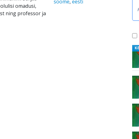
soome
,
eesti
olulisi omadusi,
st ning professor ja
K