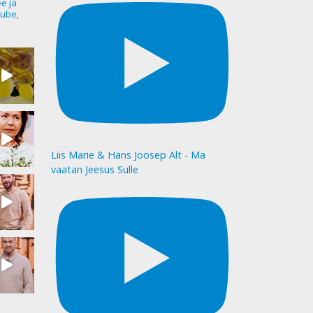
ee ja
ube,
Liis Marie & Hans Joosep Alt - Ma
vaatan Jeesus Sulle