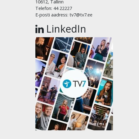
10612, Tallinn
Telefon: 44 22227
E-posti aadress: tv7@tv7.ee
LinkedIn