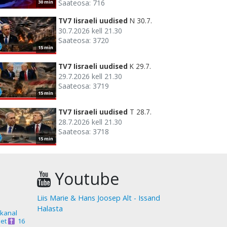
Saateosa: 716
30 min
TV7 Iisraeli uudised
N 30.7.
30.7.2026 kell 21.30
Saateosa: 3720
15 min
TV7 Iisraeli uudised
K 29.7.
29.7.2026 kell 21.30
Saateosa: 3719
15 min
TV7 Iisraeli uudised
T 28.7.
28.7.2026 kell 21.30
Saateosa: 3718
15 min
Youtube
Liis Marie & Hans Joosep Alt - Issand
Halasta
akanal
et
16