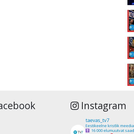
acebook
Instagram
taevas_tv7
Eestikeelne kristlik meedi
16 000 elumuutvat saad