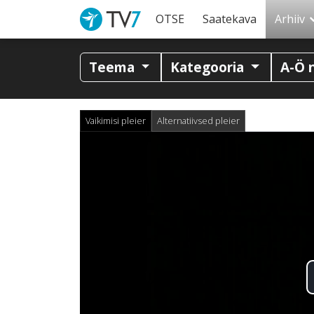
OTSE
Saatekava
Arhiiv
Teema
Kategooria
A-Ö 
Vaikimisi pleier
Alternatiivsed pleier