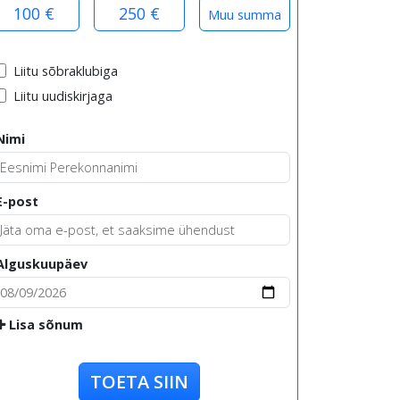
100 €
250 €
Liitu sõbraklubiga
Liitu uudiskirjaga
Nimi
E-post
Alguskuupäev
Lisa sõnum
TOETA SIIN