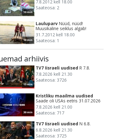
7.8.2012 kell 18.00
Saateosa: 2
10 min
Lauluparv
Nüüd, nüüd!
Muusikaline seiklus algab!
31.7.2012 kell 18.00
Saateosa: 1
10 min
uemad arhiivis
TV7 Iisraeli uudised
R 7.8.
7.8.2026 kell 21.30
Saateosa: 3726
15 min
Kristliku maailma uudised
Saade oli USAs eetris 31.07.2026
7.8.2026 kell 21.00
Saateosa: 717
30 min
TV7 Iisraeli uudised
N 6.8.
6.8.2026 kell 21.30
Saateosa: 3725