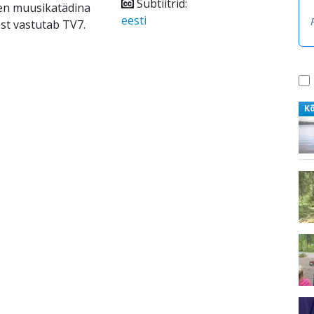
Subtiitrid:
nen muusikatädina
eesti
st vastutab TV7.
K