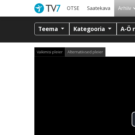
OTSE
Saatekava
Arhiiv
Teema
Kategooria
A-Ö 
Vaikimisi pleier
Alternatiivsed pleier