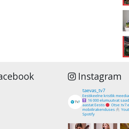
acebook
Instagram
taevas_tv7
Eestikeelne kristlik meedi
16 000 elumuutvat saad
aastat Eestis
Otse: tv7.
mobiilirakenduses
Yout
Spotify