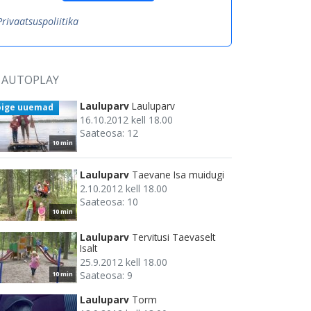
Privaatsuspoliitika
AUTOPLAY
Lauluparv
Lauluparv
õige uuemad
16.10.2012 kell 18.00
Saateosa: 12
10 min
Lauluparv
Taevane Isa muidugi
2.10.2012 kell 18.00
Saateosa: 10
10 min
Lauluparv
Tervitusi Taevaselt
Isalt
25.9.2012 kell 18.00
Saateosa: 9
10 min
Lauluparv
Torm