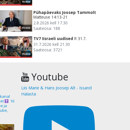
15 min
Pühapäevaks Joosep Tammolt
Matteuse 14:13-21
2.8.2026 kell 17.30
Saateosa: 188
15 min
TV7 Iisraeli uudised
R 31.7.
31.7.2026 kell 21.30
Saateosa: 3721
15 min
Youtube
Liis Marie & Hans Joosep Alt - Issand
Halasta
akanal
et
16
ee ja
ube,