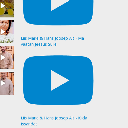
Liis Marie & Hans Joosep Alt - Ma
vaatan Jeesus Sulle
Liis Marie & Hans Joosep Alt - Kiida
Issandat