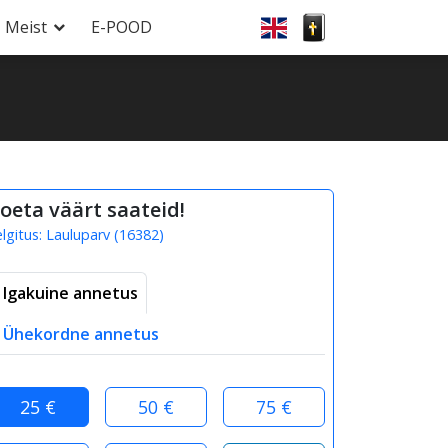
Meist
E-POOD
oeta väärt saateid!
elgitus:
Lauluparv
(
16382
)
Igakuine annetus
Ühekordne annetus
25 €
50 €
75 €