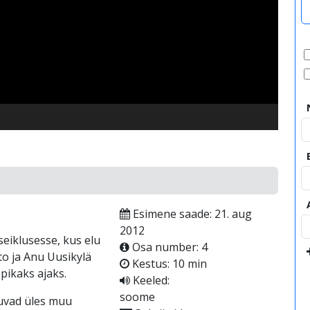
video
Esimene saade: 21. aug
2012
seiklusesse, kus elu
Osa number: 4
to ja Anu Uusikylä
Kestus: 10 min
pikaks ajaks.
Keeled:
soome
tuvad üles muu