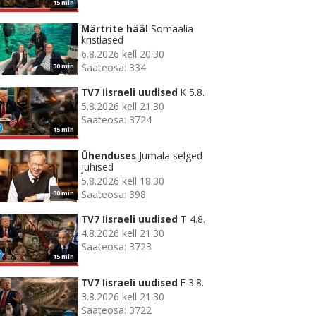
15 min
Märtrite hääl
Somaalia
kristlased
6.8.2026 kell 20.30
Saateosa: 334
30 min
TV7 Iisraeli uudised
K 5.8.
5.8.2026 kell 21.30
Saateosa: 3724
15 min
Ühenduses
Jumala selged
juhised
5.8.2026 kell 18.30
Saateosa: 398
30 min
TV7 Iisraeli uudised
T 4.8.
4.8.2026 kell 21.30
Saateosa: 3723
15 min
TV7 Iisraeli uudised
E 3.8.
3.8.2026 kell 21.30
Saateosa: 3722