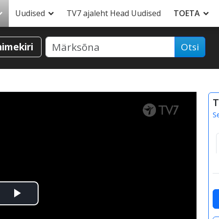
Uudised
TV7 ajaleht Head Uudised
TOETA
nimekiri
Otsi
T
S
Esita