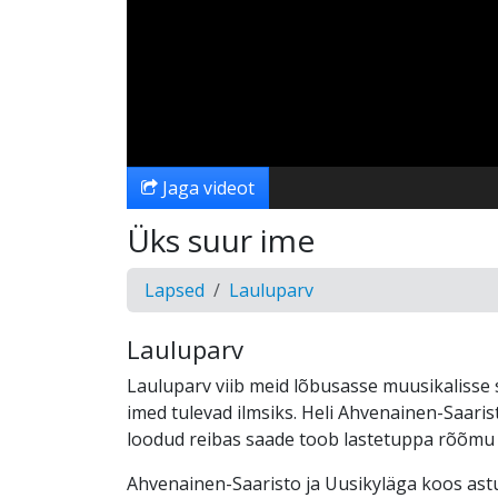
Jaga videot
Üks suur ime
Lapsed
Lauluparv
Lauluparv
Lauluparv viib meid lõbusasse muusikalisse 
imed tulevad ilmsiks. Heli Ahvenainen-Saaris
loodud reibas saade toob lastetuppa rõõmu 
Ahvenainen-Saaristo ja Uusikyläga koos as