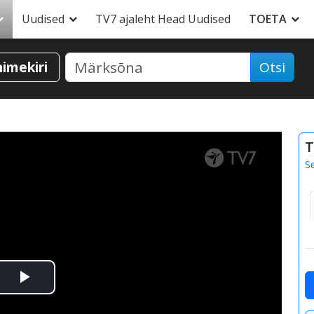
Uudised
TV7 ajaleht Head Uudised
TOETA
nimekiri
Otsi
T
S
Esita