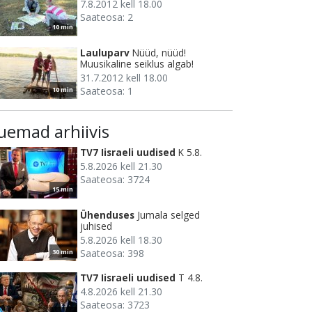
7.8.2012 kell 18.00
Saateosa: 2
10 min
Lauluparv
Nüüd, nüüd!
Muusikaline seiklus algab!
31.7.2012 kell 18.00
Saateosa: 1
10 min
uemad arhiivis
TV7 Iisraeli uudised
K 5.8.
5.8.2026 kell 21.30
Saateosa: 3724
15 min
Ühenduses
Jumala selged
juhised
5.8.2026 kell 18.30
Saateosa: 398
30 min
TV7 Iisraeli uudised
T 4.8.
4.8.2026 kell 21.30
Saateosa: 3723