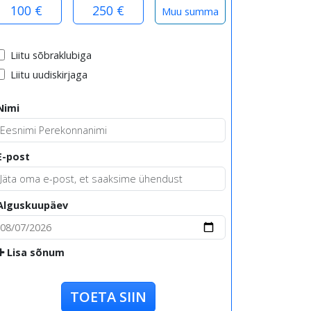
100 €
250 €
Liitu sõbraklubiga
Liitu uudiskirjaga
Nimi
E-post
Alguskuupäev
Lisa sõnum
TOETA SIIN