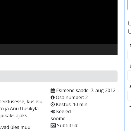
video
Esimene saade: 7. aug 2012
Osa number: 2
seiklusesse, kus elu
Kestus: 10 min
to ja Anu Uusikylä
Keeled:
pikaks ajaks.
soome
Subtiitrid:
tuvad üles muu