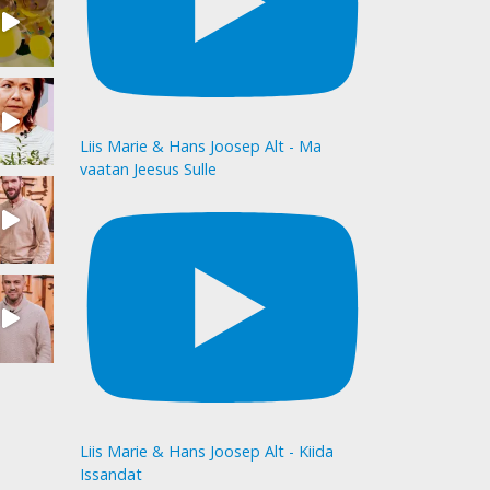
Liis Marie & Hans Joosep Alt - Ma
vaatan Jeesus Sulle
Liis Marie & Hans Joosep Alt - Kiida
Issandat