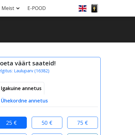
Meist
E-POOD
oeta väärt saateid!
elgitus:
Lauluparv
(
16382
)
Igakuine annetus
Ühekordne annetus
25 €
50 €
75 €