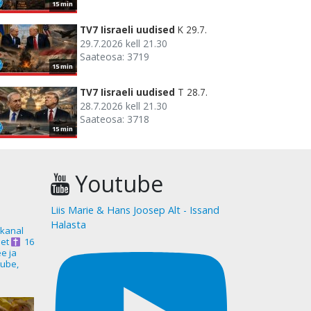
15 min
TV7 Iisraeli uudised
K 29.7.
29.7.2026 kell 21.30
Saateosa: 3719
15 min
TV7 Iisraeli uudised
T 28.7.
28.7.2026 kell 21.30
Saateosa: 3718
15 min
Youtube
Liis Marie & Hans Joosep Alt - Issand
Halasta
akanal
et
16
ee ja
ube,