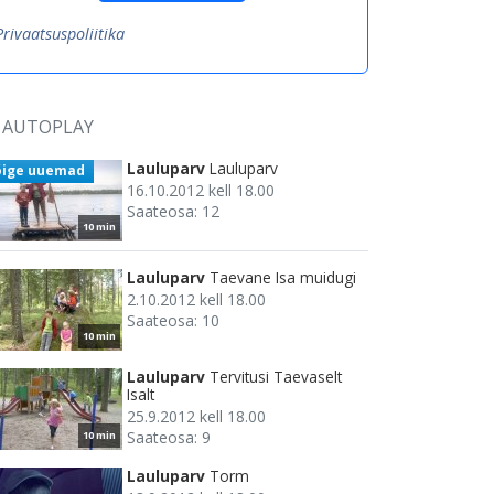
Privaatsuspoliitika
AUTOPLAY
Lauluparv
Lauluparv
õige uuemad
16.10.2012 kell 18.00
Saateosa: 12
10 min
Lauluparv
Taevane Isa muidugi
2.10.2012 kell 18.00
Saateosa: 10
10 min
Lauluparv
Tervitusi Taevaselt
Isalt
25.9.2012 kell 18.00
Saateosa: 9
10 min
Lauluparv
Torm