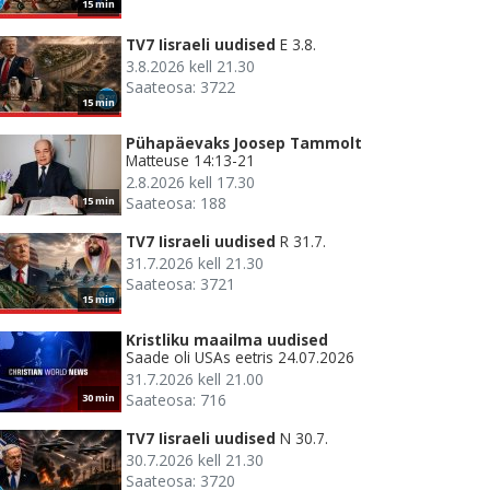
15 min
TV7 Iisraeli uudised
E 3.8.
3.8.2026 kell 21.30
Saateosa: 3722
15 min
Pühapäevaks Joosep Tammolt
Matteuse 14:13-21
2.8.2026 kell 17.30
Saateosa: 188
15 min
TV7 Iisraeli uudised
R 31.7.
31.7.2026 kell 21.30
Saateosa: 3721
15 min
Kristliku maailma uudised
Saade oli USAs eetris 24.07.2026
31.7.2026 kell 21.00
Saateosa: 716
30 min
TV7 Iisraeli uudised
N 30.7.
30.7.2026 kell 21.30
Saateosa: 3720