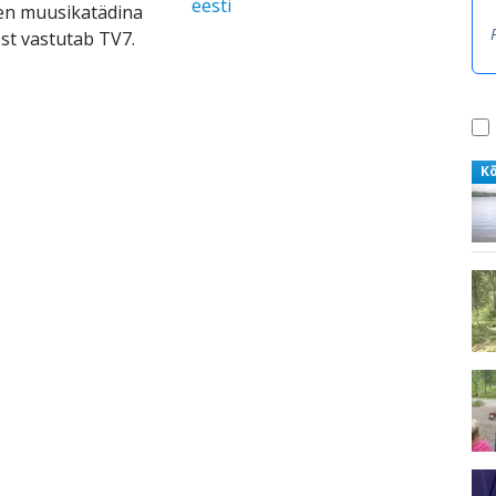
eesti
nen muusikatädina
st vastutab TV7.
K