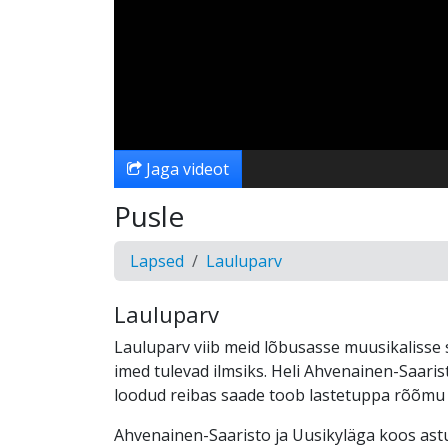
Jaga videot
Pusle
Lapsed
Lauluparv
Lauluparv
Lauluparv viib meid lõbusasse muusikalisse 
imed tulevad ilmsiks. Heli Ahvenainen-Saaris
loodud reibas saade toob lastetuppa rõõmu 
Ahvenainen-Saaristo ja Uusikyläga koos as