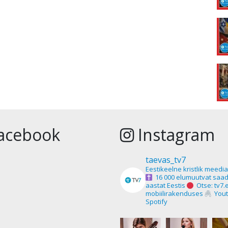
acebook
Instagram
taevas_tv7
Eestikeelne kristlik meedi
16 000 elumuutvat saad
aastat Eestis
Otse: tv7.
mobiilirakenduses
Yout
Spotify