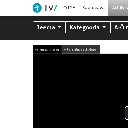
OTSE
Saatekava
Arhiiv
Teema
Kategooria
A-Ö 
Vaikimisi pleier
Alternatiivsed pleier