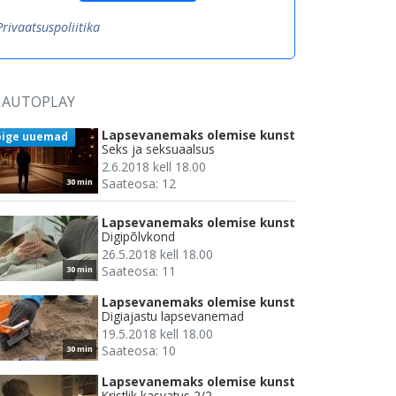
Privaatsuspoliitika
AUTOPLAY
Lapsevanemaks olemise kunst
õige uuemad
Seks ja seksuaalsus
2.6.2018 kell 18.00
Saateosa: 12
30 min
Lapsevanemaks olemise kunst
Digipõlvkond
26.5.2018 kell 18.00
Saateosa: 11
30 min
Lapsevanemaks olemise kunst
Digiajastu lapsevanemad
19.5.2018 kell 18.00
Saateosa: 10
30 min
Lapsevanemaks olemise kunst
Kristlik kasvatus 2/2