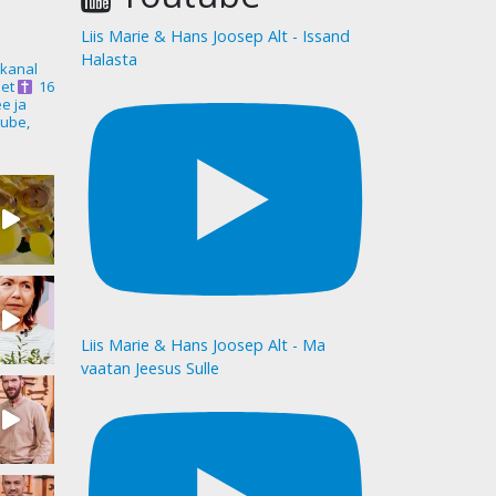
Liis Marie & Hans Joosep Alt - Issand
Halasta
akanal
et
16
ee ja
ube,
Liis Marie & Hans Joosep Alt - Ma
vaatan Jeesus Sulle