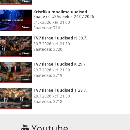
15 min
Kristliku maailma uudised
Saade oli USAs eetris 24.07.2026
31.7.2026 kell 21.00
Saateosa: 716
30 min
TV7 Iisraeli uudised
N 30.7.
30.7.2026 kell 21.30
Saateosa: 3720
15 min
TV7 Iisraeli uudised
K 29.7.
29.7.2026 kell 21.30
Saateosa: 3719
15 min
TV7 Iisraeli uudised
T 28.7.
28.7.2026 kell 21.30
Saateosa: 3718
15 min
Youtube