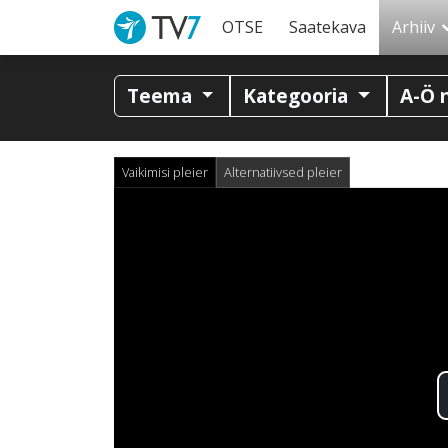
OTSE
Saatekava
Arhiiv
Teema
Kategooria
A-Ö 
Vaikimisi pleier
Alternatiivsed pleier