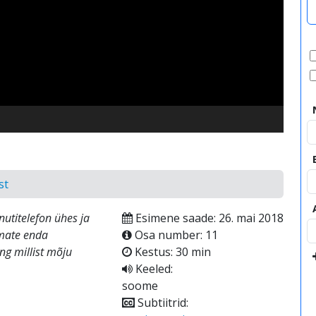
video
st
nutitelefon ühes ja
Esimene saade: 26. mai 2018
emate enda
Osa number: 11
ng millist mõju
Kestus: 30 min
Keeled:
soome
Subtiitrid: