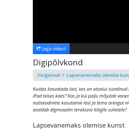
Jaga videot
Digipõlvkond
Hingehoid
Lapsevanemaks olemise kun
Kuidas kasvatada last, kes on otsekui sündinud 
iPad teises käes? Kas ja kui palju mõjutab van
nutiseadmete kasutamie last ja tema arengut ni
avaldab digimaailm tervikuna kõigile suhetele?
Lapsevanemaks olemise kunst