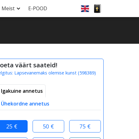
Meist
E-POOD
oeta väärt saateid!
elgitus:
Lapsevanemaks olemise kunst
(
598389
)
Igakuine annetus
Ühekordne annetus
25 €
50 €
75 €