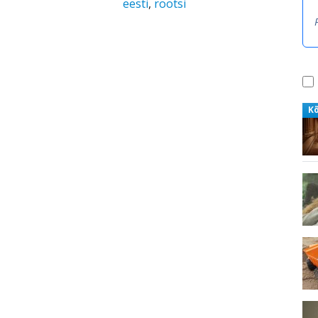
eesti
,
rootsi
K