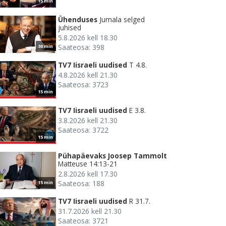
15 min
Ühenduses
Jumala selged
juhised
5.8.2026 kell 18.30
Saateosa: 398
30 min
TV7 Iisraeli uudised
T 4.8.
4.8.2026 kell 21.30
Saateosa: 3723
15 min
TV7 Iisraeli uudised
E 3.8.
3.8.2026 kell 21.30
Saateosa: 3722
15 min
Pühapäevaks Joosep Tammolt
Matteuse 14:13-21
2.8.2026 kell 17.30
Saateosa: 188
15 min
TV7 Iisraeli uudised
R 31.7.
31.7.2026 kell 21.30
Saateosa: 3721