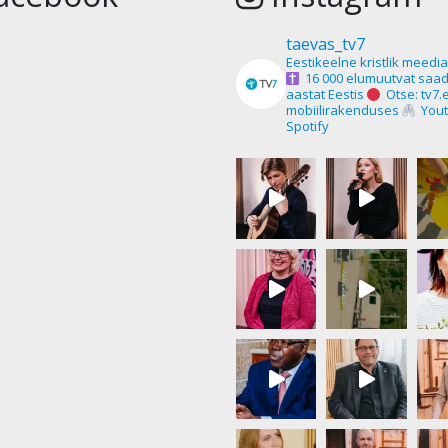
taevas_tv7
Eestikeelne kristlik meedi
16 000 elumuutvat saad
aastat Eestis
Otse: tv7.
mobiilirakenduses
Yout
Spotify