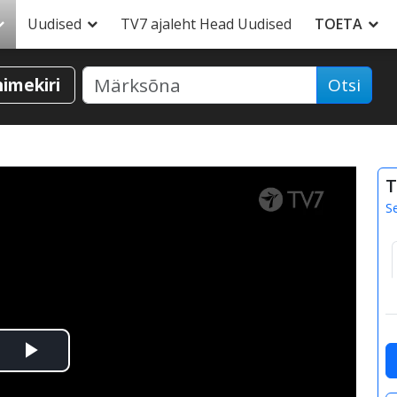
Uudised
TV7 ajaleht Head Uudised
TOETA
nimekiri
Otsi
T
S
Esita