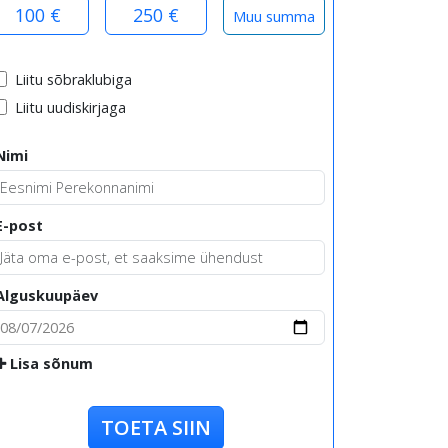
100 €
250 €
Liitu sõbraklubiga
Liitu uudiskirjaga
Nimi
E-post
Alguskuupäev
Lisa sõnum
TOETA SIIN