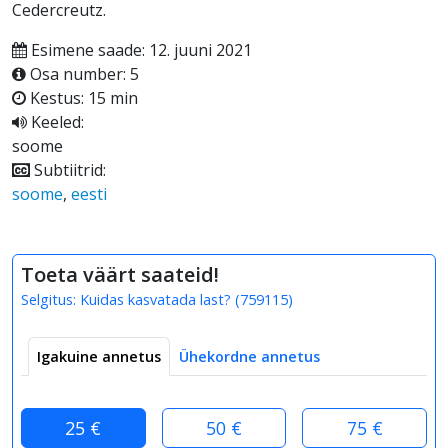
Cedercreutz.
Esimene saade: 12. juuni 2021
Osa number: 5
Kestus: 15 min
Keeled:
soome
Subtiitrid:
soome
,
eesti
Toeta väärt saateid!
Selgitus:
Kuidas kasvatada last?
(
759115
)
Igakuine annetus
Ühekordne annetus
25 €
50 €
75 €