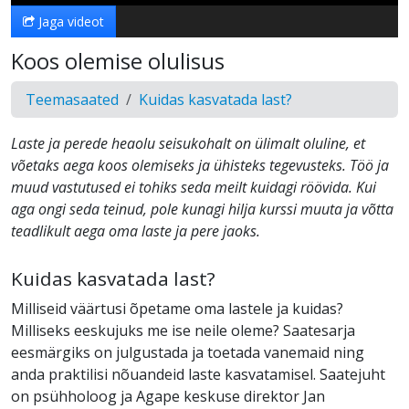
Jaga videot
Koos olemise olulisus
Teemasaated
Kuidas kasvatada last?
Laste ja perede heaolu seisukohalt on ülimalt oluline, et
võetaks aega koos olemiseks ja ühisteks tegevusteks. Töö ja
muud vastutused ei tohiks seda meilt kuidagi röövida. Kui
aga ongi seda teinud, pole kunagi hilja kurssi muuta ja võtta
teadlikult aega oma laste ja pere jaoks.
Kuidas kasvatada last?
Milliseid väärtusi õpetame oma lastele ja kuidas?
Milliseks eeskujuks me ise neile oleme? Saatesarja
eesmärgiks on julgustada ja toetada vanemaid ning
anda praktilisi nõuandeid laste kasvatamisel. Saatejuht
on psühholoog ja Agape keskuse direktor Jan