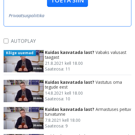
TOETA SIIN
Privaatsuspoliitika
AUTOPLAY
Kuidas kasvatada last?
Vabaks valusast
Kõige uuemad
taagast
21.8.2021 kell 18.00
Saateosa: 11
20 min
Kuidas kasvatada last?
Vastutus oma
tegude eest
14.8.2021 kell 18.00
Saateosa: 10
20 min
Kuidas kasvatada last?
Armastuses peituv
turvatunne
7.8.2021 kell 18.00
Saateosa: 9
20 min