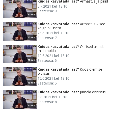
Kuidas kasvatada last?
Armastus ja piirid
3.7.2021 kell 18.10
Saateosa: 8
20 min
Kuidas kasvatada last?
Armastus – see
kõige olulisem
26.6.2021 kell 18.10
Saateosa: 7
20 min
Kuidas kasvatada last?
Olulised asjad,
mida hoida
19.6.2021 kell 18.10
Saateosa: 6
20 min
Kuidas kasvatada last?
Koos olemise
olulisus
12.6.2021 kell 18.10
Saateosa: 5
15 min
Kuidas kasvatada last?
Jumala õnnistus
5.6.2021 kell 18.10
Saateosa: 4
20 min