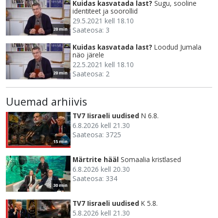
Kuidas kasvatada last?
Sugu, sooline
identiteet ja soorollid
29.5.2021 kell 18.10
Saateosa: 3
20 min
Kuidas kasvatada last?
Loodud Jumala
näo järele
22.5.2021 kell 18.10
Saateosa: 2
20 min
Uuemad arhiivis
TV7 Iisraeli uudised
N 6.8.
6.8.2026 kell 21.30
Saateosa: 3725
15 min
Märtrite hääl
Somaalia kristlased
6.8.2026 kell 20.30
Saateosa: 334
30 min
TV7 Iisraeli uudised
K 5.8.
5.8.2026 kell 21.30