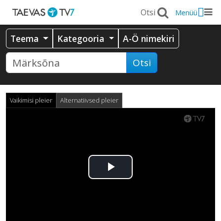
Menüü
Teema
Kategooria
A-Ö nimekiri
Otsi
Vaikimisi pleier
Alternatiivsed pleier
Esita
video