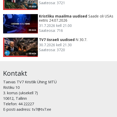
Saateosa: 3721
15 min
Kristliku maailma uudised
Saade oli USAs
eetris 24.07.2026
31.7.2026 kell 21.00
Saateosa: 716
30 min
TV7 Iisraeli uudised
N 30.7.
30.7.2026 kell 21.30
Saateosa: 3720
15 min
Kontakt
Taevas TV7 Kristlik Ühing MTÜ
Ristiku 10
3. korrus (uksekell 7)
10612, Tallinn
Telefon: 44 22227
E-posti aadress: tv7@tv7.ee