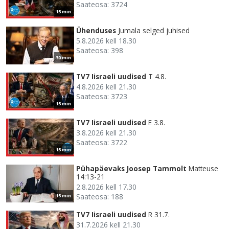
Saateosa: 3724
15 min
Ühenduses
Jumala selged juhised
5.8.2026 kell 18.30
Saateosa: 398
30 min
TV7 Iisraeli uudised
T 4.8.
4.8.2026 kell 21.30
Saateosa: 3723
15 min
TV7 Iisraeli uudised
E 3.8.
3.8.2026 kell 21.30
Saateosa: 3722
15 min
Pühapäevaks Joosep Tammolt
Matteuse
14:13-21
2.8.2026 kell 17.30
Saateosa: 188
15 min
TV7 Iisraeli uudised
R 31.7.
31.7.2026 kell 21.30