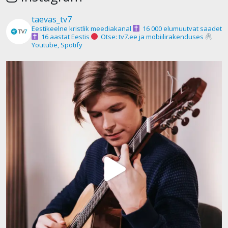
taevas_tv7
Eestikeelne kristlik meediakanal
16 000 elumuutvat saadet
16 aastat Eestis
Otse: tv7.ee ja mobiilirakenduses
Youtube, Spotify