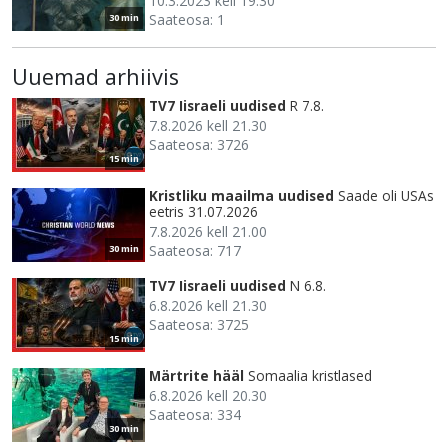
10.3.2023 kell 19.30
Saateosa: 1
30 min
Uuemad arhiivis
TV7 Iisraeli uudised
R 7.8.
7.8.2026 kell 21.30
Saateosa: 3726
15 min
Kristliku maailma uudised
Saade oli USAs
eetris 31.07.2026
7.8.2026 kell 21.00
Saateosa: 717
30 min
TV7 Iisraeli uudised
N 6.8.
6.8.2026 kell 21.30
Saateosa: 3725
15 min
Märtrite hääl
Somaalia kristlased
6.8.2026 kell 20.30
Saateosa: 334
30 min