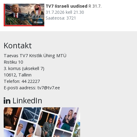
TV7 Iisraeli uudised
R 31.7.
31.7.2026 kell 21.30
Saateosa: 3721
15 min
Kontakt
Taevas TV7 Kristlik Ühing MTÜ
Ristiku 10
3. korrus (uksekell 7)
10612, Tallinn
Telefon: 44 22227
E-posti aadress: tv7@tv7.ee
LinkedIn