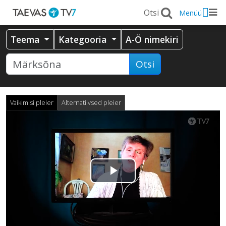
Menüü
Teema
Kategooria
A-Ö nimekiri
Otsi
Vaikimisi pleier
Alternatiivsed pleier
Esita
video