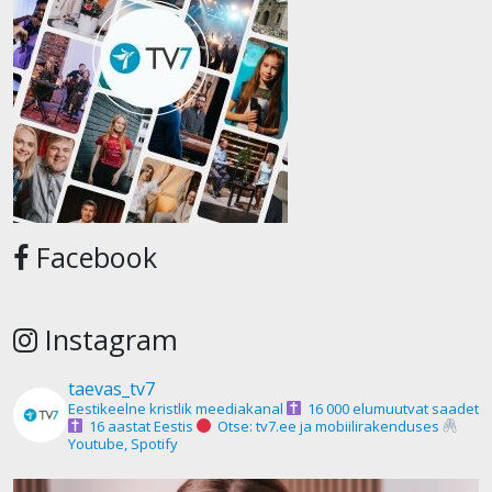
Facebook
Instagram
taevas_tv7
Eestikeelne kristlik meediakanal
16 000 elumuutvat saadet
16 aastat Eestis
Otse: tv7.ee ja mobiilirakenduses
Youtube, Spotify