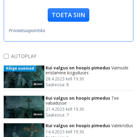
TOETA SIIN
Privaatsuspoliitika
AUTOPLAY
Kui valgus on hoopis pimedus
Vaimude
Kõige uuemad
eristamine koguduses
28.4.2023 kell 19.30
Saateosa: 8
30 min
Kui valgus on hoopis pimedus
Tee
vabadusse
21.4.2023 kell 19.30
Saateosa: 7
30 min
Kui valgus on hoopis pimedus
Valekristlus
14.4.2023 kell 19.30