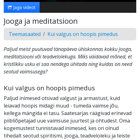
Jaga videot
Jooga ja meditatsioon
Teemasaated
Kui valgus on hoopis pimedus
Paljud meist puutuvad tänapäeva ühiskonnas kokku jooga,
meditatsiooni või teadvelolekuga. Miks väidavad mõned, et
kristlikku usku ei saa nendega ühitada ning kuidas on need
seotud vaimsusega?
Kui valgus on hoopis pimedus
Paljud inimesed otsivad valgust ja armastust, kuid
leiavad hoopis midagi muud - tumeda vaimse jõu,
kellega mängida ei tasu. Saatesarjas räägivad erinevad
piibliõpetajad uue vaimsuse juurtest ja ohtudest. Oma
kogemustest tunnistavad inimesed, kes on olnud
tihedalt seotud spiritismi, jooga, teadveloleku ja teiste