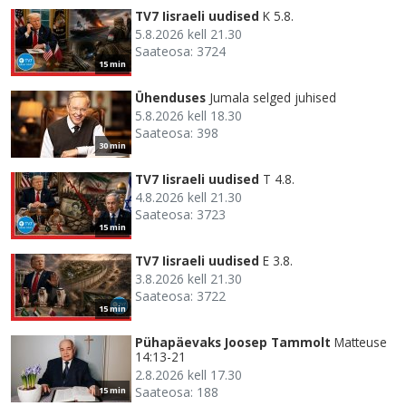
TV7 Iisraeli uudised
K 5.8.
5.8.2026 kell 21.30
Saateosa: 3724
15 min
Ühenduses
Jumala selged juhised
5.8.2026 kell 18.30
Saateosa: 398
30 min
TV7 Iisraeli uudised
T 4.8.
4.8.2026 kell 21.30
Saateosa: 3723
15 min
TV7 Iisraeli uudised
E 3.8.
3.8.2026 kell 21.30
Saateosa: 3722
15 min
Pühapäevaks Joosep Tammolt
Matteuse
14:13-21
2.8.2026 kell 17.30
Saateosa: 188
15 min