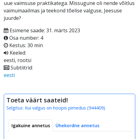
uue vaimsuse praktikatega. Missugune oli nende võitlus
vaimumaailmas ja teekond tõelise valguse, Jeesuse
juurde?
Esimene saade: 31. märts 2023
Osa number: 4
Kestus: 30 min
Keeled:
eesti, rootsi
Subtiitrid:
eesti
Toeta väärt saateid!
Selgitus:
Kui valgus on hoopis pimedus
(
944409
)
Igakuine annetus
Ühekordne annetus