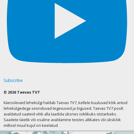
Subscribe
© 2026 Taevas TV7
Käesolevaid lehekülgi haldab Taevas TV7, kellele kuuluvad kõik antud
lehekülgedega seonduvad tegevused ja õigused. Taevas TV7 poolt
avaldatud saateid võib alla laadida üksnes isiklikuks otstarbeks.
Saadete täielik või osaline avaldamine teistes allikates või ükskõik
millisel muul kujul on keelatud.