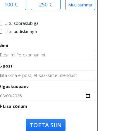
100 €
250 €
Liitu sõbraklubiga
Liitu uudiskirjaga
Nimi
E-post
Alguskuupäev
Lisa sõnum
TOETA SIIN