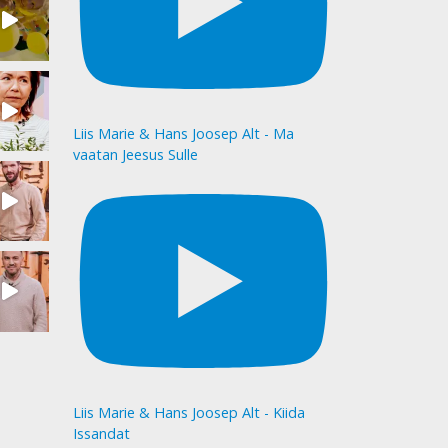
Liis Marie & Hans Joosep Alt - Ma
vaatan Jeesus Sulle
Liis Marie & Hans Joosep Alt - Kiida
Issandat