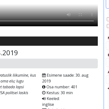
8.2019
vatuslik liikumine, kus
Esimene saade: 30. aug
 oma elu; lugu
2019
et tabada lapsi
Osa number: 401
SA politsei laskis
Kestus: 30 min
Keeled:
inglise