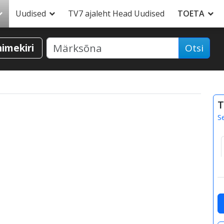
Uudised
TV7 ajaleht Head Uudised
TOETA
nimekiri
Otsi
T
S