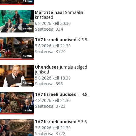
15 min
Märtrite hääl
Somaalia
kristlased
6.8.2026 kell 20.30
Saateosa: 334
30 min
TV7 Iisraeli uudised
K 5.8.
5.8.2026 kell 21.30
Saateosa: 3724
15 min
Ühenduses
Jumala selged
juhised
5.8.2026 kell 18.30
Saateosa: 398
30 min
TV7 Iisraeli uudised
T 4.8.
4.8.2026 kell 21.30
Saateosa: 3723
15 min
TV7 Iisraeli uudised
E 3.8.
3.8.2026 kell 21.30
Saateosa: 3722