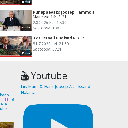
15 min
Pühapäevaks Joosep Tammolt
Matteuse 14:13-21
2.8.2026 kell 17.30
Saateosa: 188
15 min
TV7 Iisraeli uudised
R 31.7.
31.7.2026 kell 21.30
Saateosa: 3721
15 min
Youtube
Liis Marie & Hans Joosep Alt - Issand
Halasta
akanal
et
16
ee ja
ube,