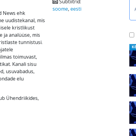
Subtiitrid:
soome
,
eesti
ld News ehk
ne uudistekanal, mis
ele kristlikust
e ja analüüse, mis
ristlaste tunnistusi.
K
jatele
ilmas toimuvast,
ikat. Kanali sisu
ed, usuvabadus,
kondade elu
sub Ühendriikides,