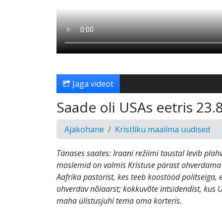
Jaga videot
Saade oli USAs eetris 23.
Ajakohane
Kristliku maailma uudised
Tänases saates: Iraani režiimi taustal levib plah
moslemid on valmis Kristuse pärast ohverdama
Aafrika pastorist, kes teeb koostööd politseiga, 
ohverdav nõiaarst; kokkuvõte intsidendist, kus U
maha ülistusjuhi tema oma korteris.