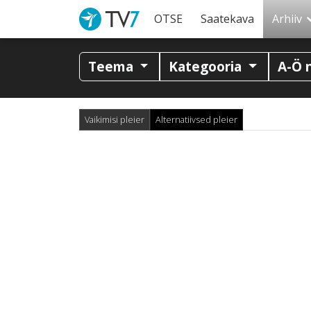
OTSE
Saatekava
Arhiiv
Teema
Kategooria
A-Ö 
Vaikimisi pleier
Alternatiivsed pleier