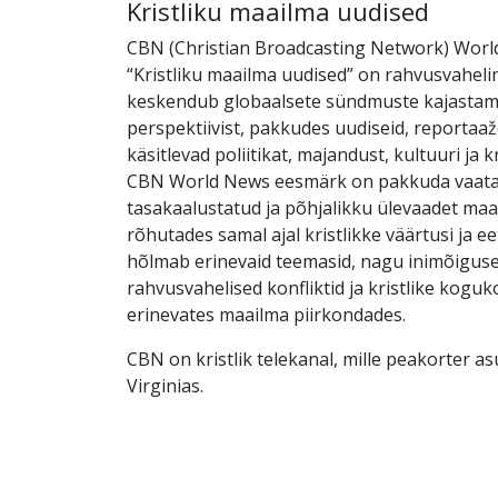
Kristliku maailma uudised
CBN (Christian Broadcasting Network) Wor
“Kristliku maailma uudised” on rahvusvaheli
keskendub globaalsete sündmuste kajastamis
perspektiivist, pakkudes uudiseid, reportaaž
käsitlevad poliitikat, majandust, kultuuri ja k
CBN World News eesmärk on pakkuda vaata
tasakaalustatud ja põhjalikku ülevaadet maa
rõhutades samal ajal kristlikke väärtusi ja eet
hõlmab erinevaid teemasid, nagu inimõigus
rahvusvahelised konfliktid ja kristlike kogu
erinevates maailma piirkondades.
CBN on kristlik telekanal, mille peakorter a
Virginias.