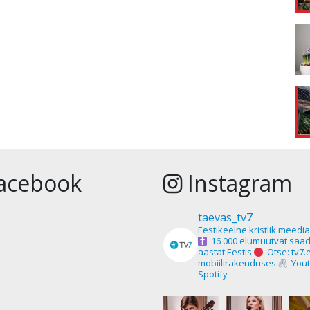
acebook
Instagram
taevas_tv7
Eestikeelne kristlik meedi
16 000 elumuutvat saad
aastat Eestis
Otse: tv7.
mobiilirakenduses
Yout
Spotify