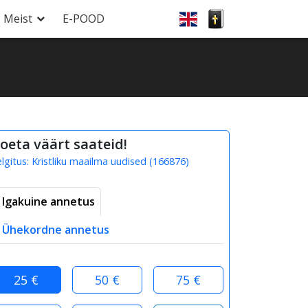
Meist
E-POOD
oeta väärt saateid!
elgitus:
Kristliku maailma uudised
(
166876
)
Igakuine annetus
Ühekordne annetus
25 €
50 €
75 €