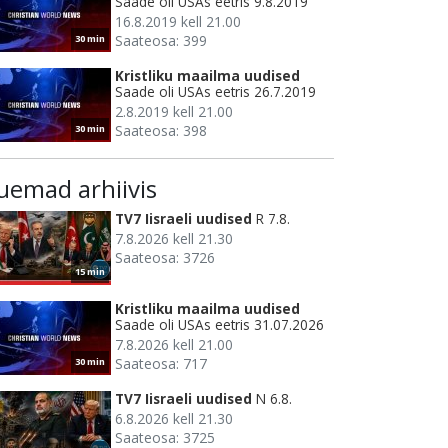
Saade oli USAs eetris 9.8.2019
16.8.2019 kell 21.00
Saateosa: 399
30 min
Kristliku maailma uudised
Saade oli USAs eetris 26.7.2019
2.8.2019 kell 21.00
Saateosa: 398
30 min
uemad arhiivis
TV7 Iisraeli uudised
R 7.8.
7.8.2026 kell 21.30
Saateosa: 3726
15 min
Kristliku maailma uudised
Saade oli USAs eetris 31.07.2026
7.8.2026 kell 21.00
Saateosa: 717
30 min
TV7 Iisraeli uudised
N 6.8.
6.8.2026 kell 21.30
Saateosa: 3725