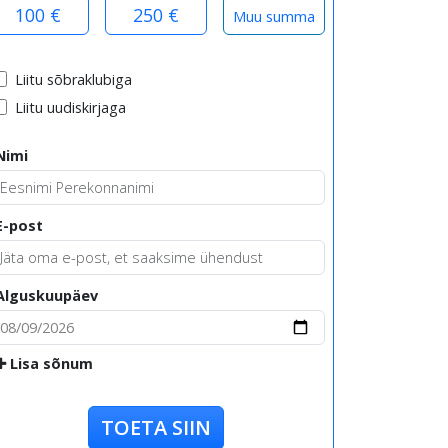
100 €
250 €
Liitu sõbraklubiga
Liitu uudiskirjaga
Nimi
E-post
Alguskuupäev
Lisa sõnum
TOETA SIIN