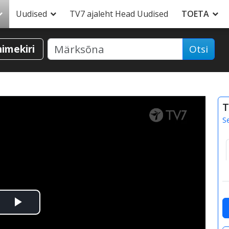
Uudised
TV7 ajaleht Head Uudised
TOETA
nimekiri
Otsi
T
S
Esita