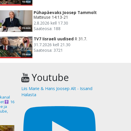
15 min
Pühapäevaks Joosep Tammolt
Matteuse 14:13-21
2.8.2026 kell 17.30
Saateosa: 188
15 min
TV7 Iisraeli uudised
R 31.7.
31.7.2026 kell 21.30
Saateosa: 3721
15 min
Youtube
Liis Marie & Hans Joosep Alt - Issand
Halasta
akanal
et
16
ee ja
ube,