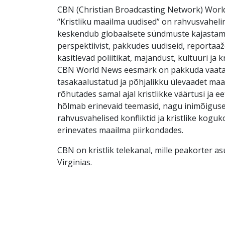
CBN (Christian Broadcasting Network) Wor
“Kristliku maailma uudised” on rahvusvaheli
keskendub globaalsete sündmuste kajastamis
perspektiivist, pakkudes uudiseid, reportaaž
käsitlevad poliitikat, majandust, kultuuri ja k
CBN World News eesmärk on pakkuda vaata
tasakaalustatud ja põhjalikku ülevaadet maa
rõhutades samal ajal kristlikke väärtusi ja eet
hõlmab erinevaid teemasid, nagu inimõigus
rahvusvahelised konfliktid ja kristlike kogu
erinevates maailma piirkondades.
CBN on kristlik telekanal, mille peakorter a
Virginias.