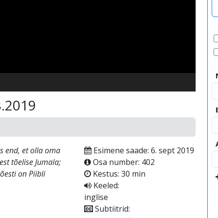
video
8.2019
s end, et olla oma
Esimene saade: 6. sept 2019
st tõelise Jumala;
Osa number: 402
õesti on Piibli
Kestus: 30 min
Keeled:
inglise
Subtiitrid: