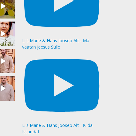
Liis Marie & Hans Joosep Alt - Ma
vaatan Jeesus Sulle
Liis Marie & Hans Joosep Alt - Kiida
Issandat