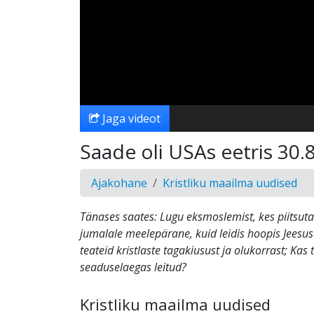
Jaga videot
Saade oli USAs eetris 30.
Ajakohane
Kristliku maailma uudised
Tänases saates: Lugu eksmoslemist, kes piitsuta
jumalale meelepärane, kuid leidis hoopis Jeesuse
teateid kristlaste tagakiusust ja olukorrast; Kas t
seaduselaegas leitud?
Kristliku maailma uudised