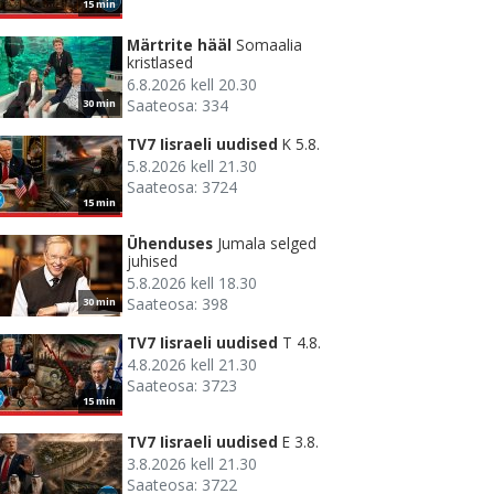
15 min
Märtrite hääl
Somaalia
kristlased
6.8.2026 kell 20.30
Saateosa: 334
30 min
TV7 Iisraeli uudised
K 5.8.
5.8.2026 kell 21.30
Saateosa: 3724
15 min
Ühenduses
Jumala selged
juhised
5.8.2026 kell 18.30
Saateosa: 398
30 min
TV7 Iisraeli uudised
T 4.8.
4.8.2026 kell 21.30
Saateosa: 3723
15 min
TV7 Iisraeli uudised
E 3.8.
3.8.2026 kell 21.30
Saateosa: 3722