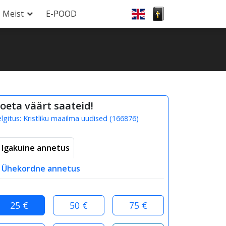
Meist
E-POOD
oeta väärt saateid!
elgitus:
Kristliku maailma uudised
(
166876
)
Igakuine annetus
Ühekordne annetus
25 €
50 €
75 €