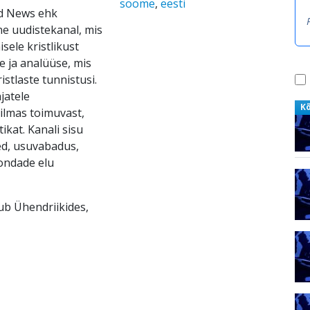
soome
,
eesti
ld News ehk
ne uudistekanal, mis
ele kristlikust
e ja analüüse, mis
ristlaste tunnistusi.
jatele
K
ilmas toimuvast,
ikat. Kanali sisu
ed, usuvabadus,
kondade elu
sub Ühendriikides,