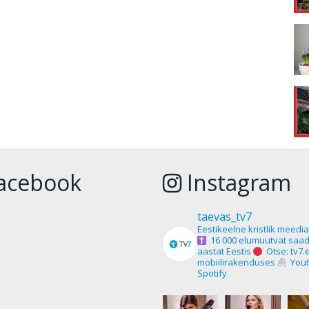
acebook
Instagram
taevas_tv7
Eestikeelne kristlik meedi
16 000 elumuutvat saad
aastat Eestis
Otse: tv7.
mobiilirakenduses
Yout
Spotify