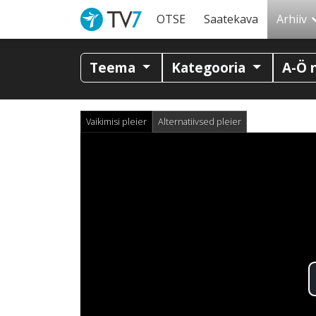
OTSE
Saatekava
Arhiiv
Teema
Kategooria
A-Ö 
Vaikimisi pleier
Alternatiivsed pleier