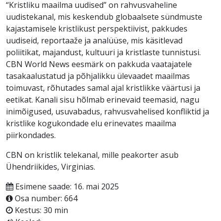
“Kristliku maailma uudised” on rahvusvaheline
uudistekanal, mis keskendub globaalsete sündmuste
kajastamisele kristlikust perspektiivist, pakkudes
uudiseid, reportaaže ja analüüse, mis käsitlevad
poliitikat, majandust, kultuuri ja kristlaste tunnistusi.
CBN World News eesmärk on pakkuda vaatajatele
tasakaalustatud ja põhjalikku ülevaadet maailmas
toimuvast, rõhutades samal ajal kristlikke väärtusi ja
eetikat. Kanali sisu hõlmab erinevaid teemasid, nagu
inimõigused, usuvabadus, rahvusvahelised konfliktid ja
kristlike kogukondade elu erinevates maailma
piirkondades.
CBN on kristlik telekanal, mille peakorter asub
Ühendriikides, Virginias.
Esimene saade: 16. mai 2025
Osa number: 664
Kestus: 30 min