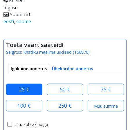
Keeled:
inglise
Subtiitrid:
eesti
,
soome
Toeta väärt saateid!
Selgitus:
Kristliku maailma uudised
(
166876
)
Igakuine annetus
Ühekordne annetus
25 €
50 €
75 €
100 €
250 €
Liitu sõbraklubiga