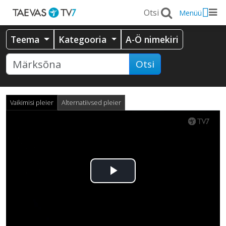
Menüü
Teema
Kategooria
A-Ö nimekiri
Otsi
Vaikimisi pleier
Alternatiivsed pleier
Esita
video