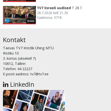
TV7 Iisraeli uudised
T 28.7.
28.7.2026 kell 21.30
Saateosa: 3718
15 min
Kontakt
Taevas TV7 Kristlik Ühing MTÜ
Ristiku 10
3. korrus (uksekell 7)
10612, Tallinn
Telefon: 44 22227
E-posti aadress: tv7@tv7.ee
LinkedIn