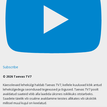
Subscribe
© 2026 Taevas TV7
Käesolevaid lehekülgi haldab Taevas TV7, kellele kuuluvad kõik antud
lehekülgedega seonduvad tegevused ja õigused. Taevas TV7 poolt
avaldatud saateid võib alla laadida üksnes isiklikuks otstarbeks.
Saadete täielik või osaline avaldamine teistes allikates või ükskõik
millisel muul kujul on keelatud.