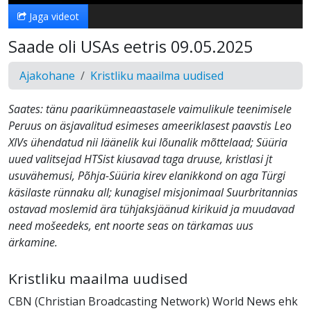
Jaga videot
Saade oli USAs eetris 09.05.2025
Ajakohane
Kristliku maailma uudised
Saates: tänu paarikümneaastasele vaimulikule teenimisele
Peruus on äsjavalitud esimeses ameeriklasest paavstis Leo
XIVs ühendatud nii läänelik kui lõunalik mõttelaad; Süüria
uued valitsejad HTSist kiusavad taga druuse, kristlasi jt
usuvähemusi, Põhja-Süüria kirev elanikkond on aga Türgi
käsilaste rünnaku all; kunagisel misjonimaal Suurbritannias
ostavad moslemid ära tühjaksjäänud kirikuid ja muudavad
need mošeedeks, ent noorte seas on tärkamas uus
ärkamine.
Kristliku maailma uudised
CBN (Christian Broadcasting Network) World News ehk