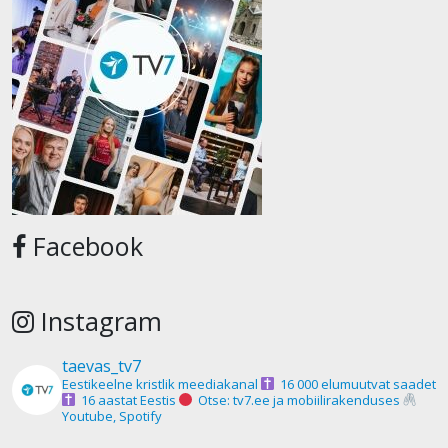
Facebook
Instagram
taevas_tv7
Eestikeelne kristlik meediakanal
16 000 elumuutvat saadet
16 aastat Eestis
Otse: tv7.ee ja mobiilirakenduses
Youtube, Spotify