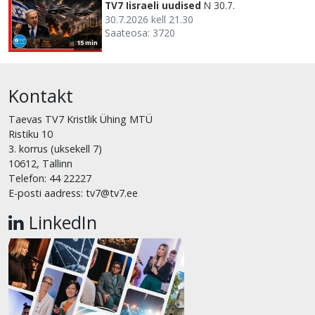
TV7 Iisraeli uudised
N 30.7.
30.7.2026 kell 21.30
Saateosa: 3720
15 min
Kontakt
Taevas TV7 Kristlik Ühing MTÜ
Ristiku 10
3. korrus (uksekell 7)
10612, Tallinn
Telefon: 44 22227
E-posti aadress: tv7@tv7.ee
LinkedIn