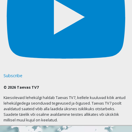
Subscribe
© 2026 Taevas TV7
Käesolevaid lehekülgi haldab Taevas TV7, kellele kuuluvad kõik antud
lehekülgedega seonduvad tegevused ja õigused. Taevas TV7 poolt
avaldatud saateid võib alla laadida üksnes isiklikuks otstarbeks.
Saadete täielik või osaline avaldamine teistes allikates või ükskõik
millisel muul kujul on keelatud.