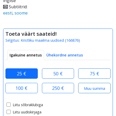
inglise
Subtiitrid:
eesti
,
soome
Toeta väärt saateid!
Selgitus:
Kristliku maailma uudised
(
166876
)
Igakuine annetus
Ühekordne annetus
25 €
50 €
75 €
100 €
250 €
Liitu sõbraklubiga
Liitu uudiskirjaga