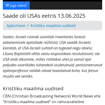
Jaga videot
Saade oli USAs eetris 13.06.2025
Ajakohane
Kristliku maailma uudised
Saates: Iisraeli rünnak sünnitab iraanlastes lootust
vabanemisele ajatollade režiimist; USA saadik Iisraelis
kinnitab, et USA-Iisraeli suhted on tugevad nagu abielu;
Lõuna Baptistiliit võttis vastu elupooldava resolutsiooni; üle
USA levib liikumine, milles ristitakse ühel ja samal ajal
paljudes osariikides tuhandeid usuletulnuid; pensioneerunud
ajalooprofessor väidab olevat tuvastanud koha, kus Jeesus
muutis vee veiniks.
Kristliku maailma uudised
CBN (Christian Broadcasting Network) World News ehk
“Kristliku maailma uudised” on rahvusvaheline