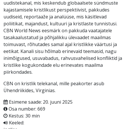
uudistekanal, mis keskendub globaalsete sündmuste
kajastamisele kristlikust perspektiivist, pakkudes
uudiseid, reportaaže ja analüüse, mis käsitlevad
poliitikat, majandust, kultuuri ja kristlaste tunnistusi.
CBN World News eesmärk on pakkuda vaatajatele
tasakaalustatud ja põhjalikku ülevaadet maailmas
toimuvast, rõhutades samal ajal kristlikke väärtusi ja
eetikat. Kanali sisu hõlmab erinevaid teemasid, nagu
inimõigused, usuvabadus, rahvusvahelised konfliktid ja
kristlike kogukondade elu erinevates maailma
piirkondades.
CBN on kristlik telekanal, mille peakorter asub
Ühendriikides, Virginias.
Esimene saade: 20. juuni 2025
Osa number: 669
Kestus: 30 min
Keeled: