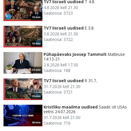
TV7 Iisraeli uudised
T 4.8.
4.8.2026 kell 21.30
Saateosa: 3723
15 min
TV7 Iisraeli uudised
E 3.8.
3.8.2026 kell 21.30
Saateosa: 3722
15 min
Pühapäevaks Joosep Tammolt
Matteuse
14:13-21
2.8.2026 kell 17.30
Saateosa: 188
15 min
TV7 Iisraeli uudised
R 31.7.
31.7.2026 kell 21.30
Saateosa: 3721
15 min
Kristliku maailma uudised
Saade oli USAs
eetris 24.07.2026
31.7.2026 kell 21.00
Saateosa: 716
30 min