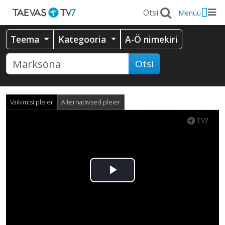
Menüü
Teema
Kategooria
A-Ö nimekiri
Otsi
Vaikimisi pleier
Alternatiivsed pleier
Esita
video