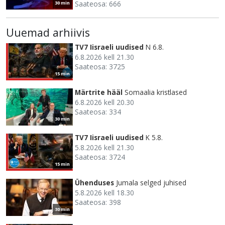
Saateosa: 666
30 min
Uuemad arhiivis
TV7 Iisraeli uudised
N 6.8.
6.8.2026 kell 21.30
Saateosa: 3725
15 min
Märtrite hääl
Somaalia kristlased
6.8.2026 kell 20.30
Saateosa: 334
30 min
TV7 Iisraeli uudised
K 5.8.
5.8.2026 kell 21.30
Saateosa: 3724
15 min
Ühenduses
Jumala selged juhised
5.8.2026 kell 18.30
Saateosa: 398
30 min