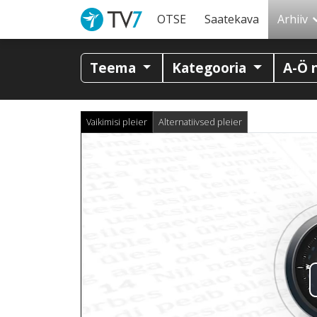
OTSE
Saatekava
Arhiiv
Teema
Kategooria
A-Ö 
Vaikimisi pleier
Alternatiivsed pleier