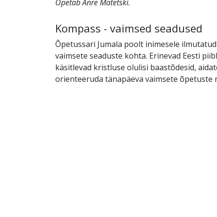
Õpetab Anre Matetski.
Kompass - vaimsed seadused
Õpetussari Jumala poolt inimesele ilmutatud
vaimsete seaduste kohta. Erinevad Eesti piib
käsitlevad kristluse olulisi baastõdesid, aidat
orienteeruda tänapäeva vaimsete õpetuste r