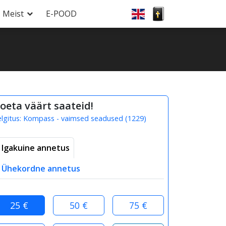
Meist
E-POOD
oeta väärt saateid!
elgitus:
Kompass - vaimsed seadused
(
1229
)
Igakuine annetus
Ühekordne annetus
25 €
50 €
75 €