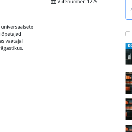
Viitenumber: 1229
 universaalsete
liõpetajad
es vaatajal
K
ägastikus.