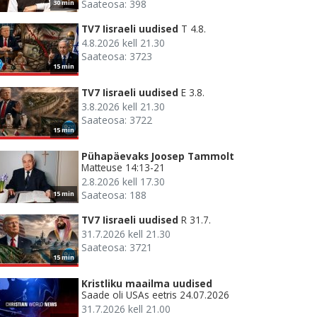
Saateosa: 398
30 min
TV7 Iisraeli uudised
T 4.8.
4.8.2026 kell 21.30
Saateosa: 3723
15 min
TV7 Iisraeli uudised
E 3.8.
3.8.2026 kell 21.30
Saateosa: 3722
15 min
Pühapäevaks Joosep Tammolt
Matteuse 14:13-21
2.8.2026 kell 17.30
Saateosa: 188
15 min
TV7 Iisraeli uudised
R 31.7.
31.7.2026 kell 21.30
Saateosa: 3721
15 min
Kristliku maailma uudised
Saade oli USAs eetris 24.07.2026
31.7.2026 kell 21.00