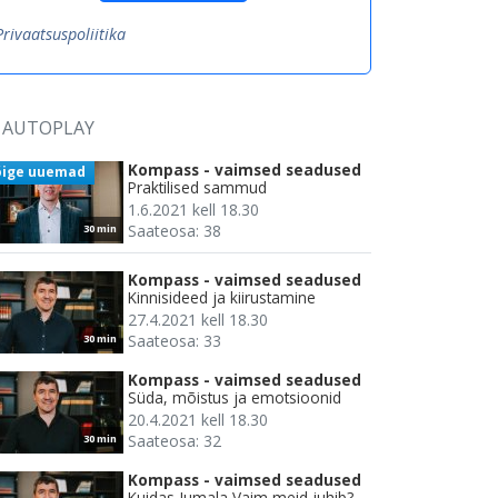
Privaatsuspoliitika
AUTOPLAY
Kompass - vaimsed seadused
õige uuemad
Praktilised sammud
1.6.2021 kell 18.30
Saateosa: 38
30 min
Kompass - vaimsed seadused
Kinnisideed ja kiirustamine
27.4.2021 kell 18.30
Saateosa: 33
30 min
Kompass - vaimsed seadused
Süda, mõistus ja emotsioonid
20.4.2021 kell 18.30
Saateosa: 32
30 min
Kompass - vaimsed seadused
Kuidas Jumala Vaim meid juhib?