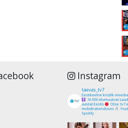
acebook
Instagram
taevas_tv7
Eestikeelne kristlik meedi
16 000 elumuutvat saad
aastat Eestis
Otse: tv7.
mobiilirakenduses
Yout
Spotify