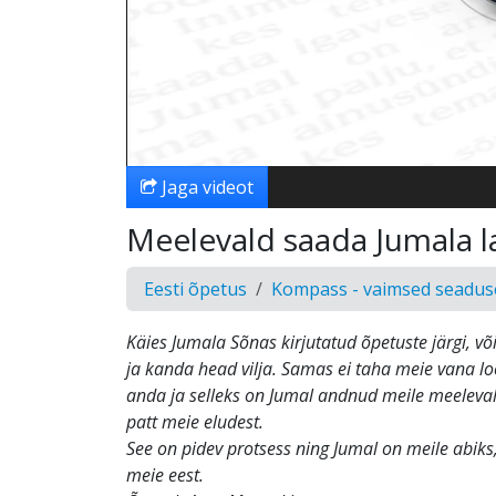
Jaga videot
Meelevald saada Jumala l
Eesti õpetus
Kompass - vaimsed seadus
Käies Jumala Sõnas kirjutatud õpetuste järgi, v
ja kanda head vilja. Samas ei taha meie vana loo
anda ja selleks on Jumal andnud meile meeleval
patt meie eludest.
See on pidev protsess ning Jumal on meile abiks,
meie eest.