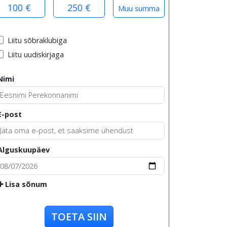
100 €
250 €
Liitu sõbraklubiga
Liitu uudiskirjaga
Nimi
E-post
Alguskuupäev
Lisa sõnum
TOETA SIIN