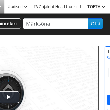
Uudised
TV7 ajaleht Head Uudised
TOETA
nimekiri
Otsi
T
S
Esita