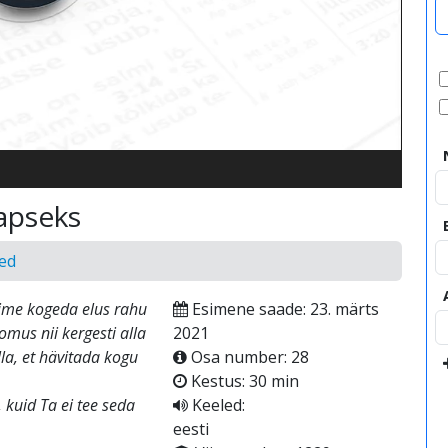
video
apseks
ed
õime kogeda elus rahu
Esimene saade: 23. märts
mus nii kergesti alla
2021
la, et hävitada kogu
Osa number: 28
Kestus: 30 min
 kuid Ta ei tee seda
Keeled:
eesti