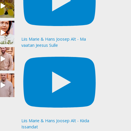
Liis Marie & Hans Joosep Alt - Ma
vaatan Jeesus Sulle
Liis Marie & Hans Joosep Alt - Kiida
Issandat