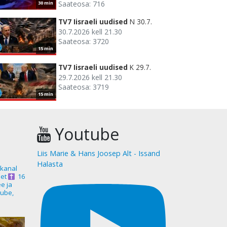
Saateosa: 716
30 min
TV7 Iisraeli uudised
N 30.7.
30.7.2026 kell 21.30
Saateosa: 3720
15 min
TV7 Iisraeli uudised
K 29.7.
29.7.2026 kell 21.30
Saateosa: 3719
15 min
Youtube
Liis Marie & Hans Joosep Alt - Issand
Halasta
akanal
et
16
ee ja
ube,