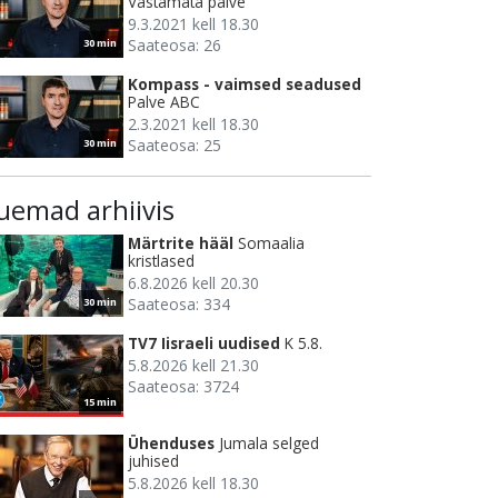
Vastamata palve
9.3.2021 kell 18.30
Saateosa: 26
30 min
Kompass - vaimsed seadused
Palve ABC
2.3.2021 kell 18.30
Saateosa: 25
30 min
uemad arhiivis
Märtrite hääl
Somaalia
kristlased
6.8.2026 kell 20.30
Saateosa: 334
30 min
TV7 Iisraeli uudised
K 5.8.
5.8.2026 kell 21.30
Saateosa: 3724
15 min
Ühenduses
Jumala selged
juhised
5.8.2026 kell 18.30