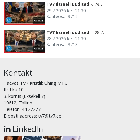
TV7 Iisraeli uudised
K 29.7.
29.7.2026 kell 21.30
Saateosa: 3719
15 min
TV7 Iisraeli uudised
T 28.7.
28.7.2026 kell 21.30
Saateosa: 3718
15 min
Kontakt
Taevas TV7 Kristlik Ühing MTÜ
Ristiku 10
3. korrus (uksekell 7)
10612, Tallinn
Telefon: 44 22227
E-posti aadress: tv7@tv7.ee
LinkedIn