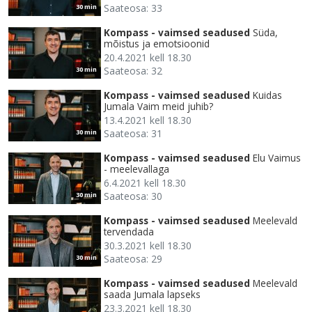
Saateosa: 33
30 min
Kompass - vaimsed seadused
Süda,
mõistus ja emotsioonid
20.4.2021 kell 18.30
Saateosa: 32
30 min
Kompass - vaimsed seadused
Kuidas
Jumala Vaim meid juhib?
13.4.2021 kell 18.30
Saateosa: 31
30 min
Kompass - vaimsed seadused
Elu Vaimus
- meelevallaga
6.4.2021 kell 18.30
Saateosa: 30
30 min
Kompass - vaimsed seadused
Meelevald
tervendada
30.3.2021 kell 18.30
Saateosa: 29
30 min
Kompass - vaimsed seadused
Meelevald
saada Jumala lapseks
23.3.2021 kell 18.30