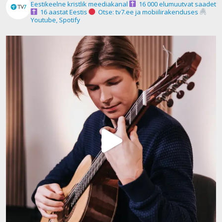
Eestikeelne kristlik meediakanal
16 000 elumuutvat saadet
16 aastat Eestis
Otse: tv7.ee ja mobiilirakenduses
Youtube, Spotify