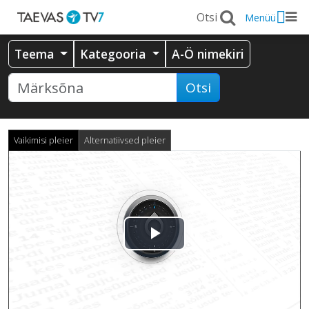
Menüü
Teema
Kategooria
A-Ö nimekiri
Otsi
Vaikimisi pleier
Alternatiivsed pleier
Esita
video