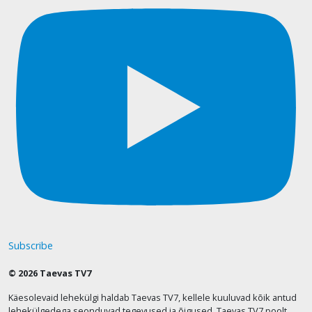
Subscribe
© 2026 Taevas TV7
Käesolevaid lehekülgi haldab Taevas TV7, kellele kuuluvad kõik antud
lehekülgedega seonduvad tegevused ja õigused. Taevas TV7 poolt