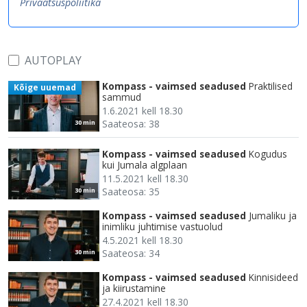
Privaatsuspoliitika
AUTOPLAY
Kompass - vaimsed seadused
Praktilised
Kõige uuemad
sammud
1.6.2021 kell 18.30
Saateosa: 38
30 min
Kompass - vaimsed seadused
Kogudus
kui Jumala algplaan
11.5.2021 kell 18.30
Saateosa: 35
30 min
Kompass - vaimsed seadused
Jumaliku ja
inimliku juhtimise vastuolud
4.5.2021 kell 18.30
Saateosa: 34
30 min
Kompass - vaimsed seadused
Kinnisideed
ja kiirustamine
27.4.2021 kell 18.30