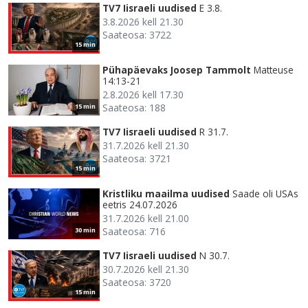
TV7 Iisraeli uudised
E 3.8.
3.8.2026 kell 21.30
Saateosa: 3722
15 min
Pühapäevaks Joosep Tammolt
Matteuse
14:13-21
2.8.2026 kell 17.30
Saateosa: 188
15 min
TV7 Iisraeli uudised
R 31.7.
31.7.2026 kell 21.30
Saateosa: 3721
15 min
Kristliku maailma uudised
Saade oli USAs
eetris 24.07.2026
31.7.2026 kell 21.00
Saateosa: 716
30 min
TV7 Iisraeli uudised
N 30.7.
30.7.2026 kell 21.30
Saateosa: 3720
15 min