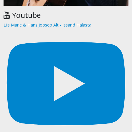
Youtube
Liis Marie & Hans Joosep Alt - Issand Halasta