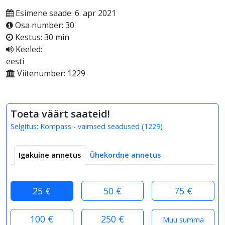
Esimene saade: 6. apr 2021
Osa number: 30
Kestus: 30 min
Keeled:
eesti
Viitenumber: 1229
Toeta väärt saateid!
Selgitus:
Kompass - vaimsed seadused
(
1229
)
Igakuine annetus
Ühekordne annetus
25 €
50 €
75 €
100 €
250 €