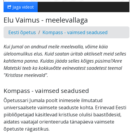
Jaga videot
Elu Vaimus - meelevallaga
Eesti õpetus
Kompass - vaimsed seadused
Kui Jumal on andnud meile meelevalla, võime käia
üleloomulikus elus. Kuid saatan üritab aktiivselt meid selles
kahtlema panna. Kuidas jääda selles kõiges püsima?Anre
Matetski teeb ka kokkuvõtte eelnevatest saadetest teemal
"Kristlase meelevald".
Kompass - vaimsed seadused
Õpetussari Jumala poolt inimesele ilmutatud
universaalsete vaimsete seaduste kohta. Erinevad Eesti
piibliõpetajad käsitlevad kristluse olulisi baastõdesid,
aidates vaatajal orienteeruda tänapäeva vaimsete
õpetuste rägastikus.