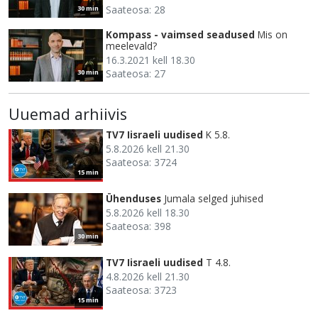
Saateosa: 28
30 min
Kompass - vaimsed seadused
Mis on
meelevald?
16.3.2021 kell 18.30
Saateosa: 27
30 min
Uuemad arhiivis
TV7 Iisraeli uudised
K 5.8.
5.8.2026 kell 21.30
Saateosa: 3724
15 min
Ühenduses
Jumala selged juhised
5.8.2026 kell 18.30
Saateosa: 398
30 min
TV7 Iisraeli uudised
T 4.8.
4.8.2026 kell 21.30
Saateosa: 3723
15 min