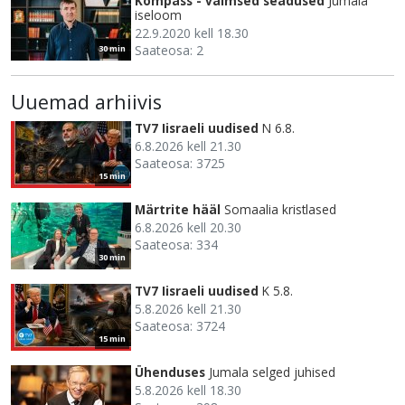
Kompass - vaimsed seadused
Jumala
iseloom
22.9.2020 kell 18.30
Saateosa: 2
30 min
Uuemad arhiivis
TV7 Iisraeli uudised
N 6.8.
6.8.2026 kell 21.30
Saateosa: 3725
15 min
Märtrite hääl
Somaalia kristlased
6.8.2026 kell 20.30
Saateosa: 334
30 min
TV7 Iisraeli uudised
K 5.8.
5.8.2026 kell 21.30
Saateosa: 3724
15 min
Ühenduses
Jumala selged juhised
5.8.2026 kell 18.30