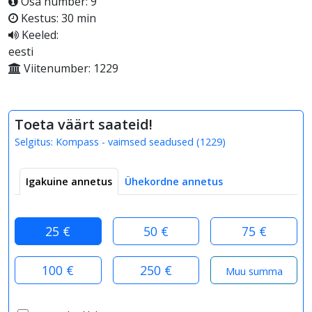
Osa number: 9
Kestus: 30 min
Keeled:
eesti
Viitenumber: 1229
Toeta väärt saateid!
Selgitus:
Kompass - vaimsed seadused
(
1229
)
Igakuine annetus
Ühekordne annetus
25 €
50 €
75 €
100 €
250 €