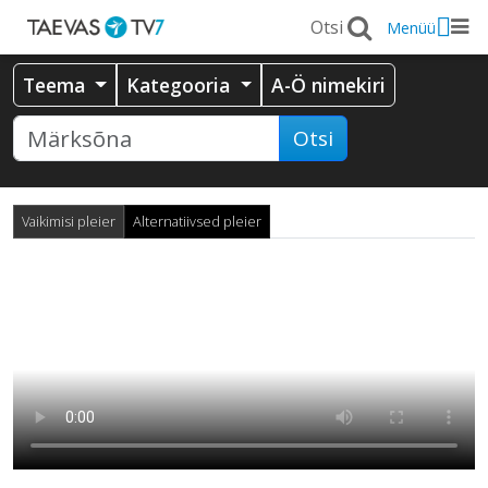
Menüü
Teema
Kategooria
A-Ö nimekiri
Otsi
Vaikimisi pleier
Alternatiivsed pleier