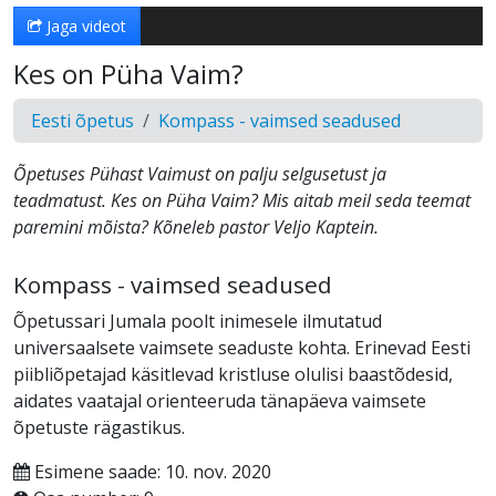
Jaga videot
Kes on Püha Vaim?
Eesti õpetus
Kompass - vaimsed seadused
Õpetuses Pühast Vaimust on palju selgusetust ja
teadmatust. Kes on Püha Vaim? Mis aitab meil seda teemat
paremini mõista? Kõneleb pastor Veljo Kaptein.
Kompass - vaimsed seadused
Õpetussari Jumala poolt inimesele ilmutatud
universaalsete vaimsete seaduste kohta. Erinevad Eesti
piibliõpetajad käsitlevad kristluse olulisi baastõdesid,
aidates vaatajal orienteeruda tänapäeva vaimsete
õpetuste rägastikus.
Esimene saade: 10. nov. 2020