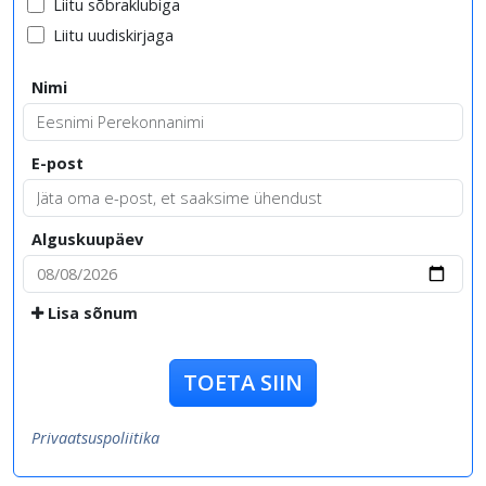
Liitu sõbraklubiga
Liitu uudiskirjaga
Nimi
E-post
Alguskuupäev
Lisa sõnum
TOETA SIIN
Privaatsuspoliitika