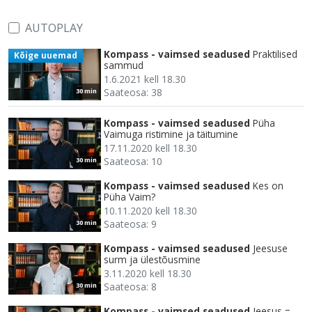
AUTOPLAY
Kompass - vaimsed seadused
Praktilised
Kõige uuemad
sammud
1.6.2021 kell 18.30
Saateosa: 38
30 min
Kompass - vaimsed seadused
Püha
Vaimuga ristimine ja täitumine
17.11.2020 kell 18.30
Saateosa: 10
30 min
Kompass - vaimsed seadused
Kes on
Püha Vaim?
10.11.2020 kell 18.30
Saateosa: 9
30 min
Kompass - vaimsed seadused
Jeesuse
surm ja ülestõusmine
3.11.2020 kell 18.30
Saateosa: 8
30 min
Kompass - vaimsed seadused
Jeesus =