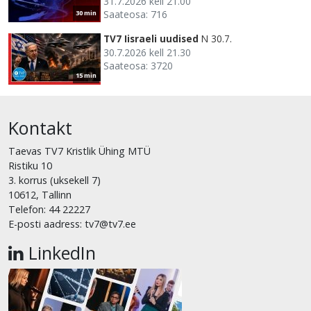
31.7.2026 kell 21.00
Saateosa: 716
30 min
TV7 Iisraeli uudised
N 30.7.
30.7.2026 kell 21.30
Saateosa: 3720
15 min
Kontakt
Taevas TV7 Kristlik Ühing MTÜ
Ristiku 10
3. korrus (uksekell 7)
10612, Tallinn
Telefon: 44 22227
E-posti aadress: tv7@tv7.ee
LinkedIn