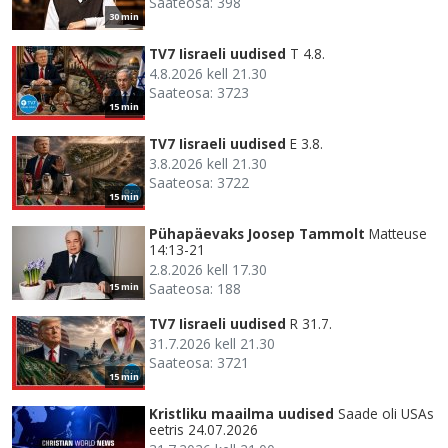
Saateosa: 398
30 min
TV7 Iisraeli uudised
T 4.8.
4.8.2026 kell 21.30
Saateosa: 3723
15 min
TV7 Iisraeli uudised
E 3.8.
3.8.2026 kell 21.30
Saateosa: 3722
15 min
Pühapäevaks Joosep Tammolt
Matteuse
14:13-21
2.8.2026 kell 17.30
Saateosa: 188
15 min
TV7 Iisraeli uudised
R 31.7.
31.7.2026 kell 21.30
Saateosa: 3721
15 min
Kristliku maailma uudised
Saade oli USAs
eetris 24.07.2026