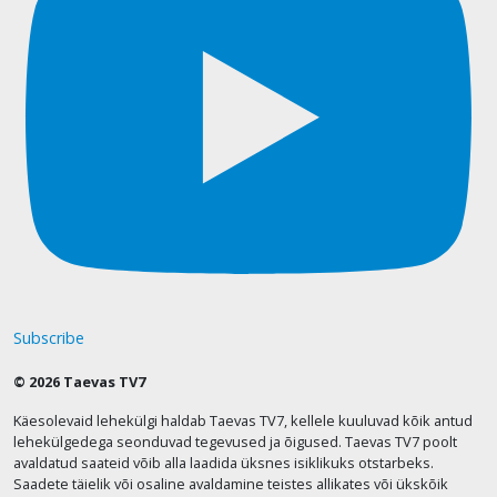
Subscribe
© 2026 Taevas TV7
Käesolevaid lehekülgi haldab Taevas TV7, kellele kuuluvad kõik antud
lehekülgedega seonduvad tegevused ja õigused. Taevas TV7 poolt
avaldatud saateid võib alla laadida üksnes isiklikuks otstarbeks.
Saadete täielik või osaline avaldamine teistes allikates või ükskõik