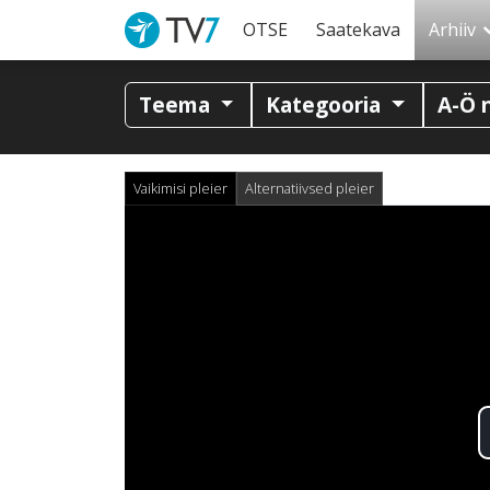
OTSE
Saatekava
Arhiiv
Teema
Kategooria
A-Ö 
Vaikimisi pleier
Alternatiivsed pleier