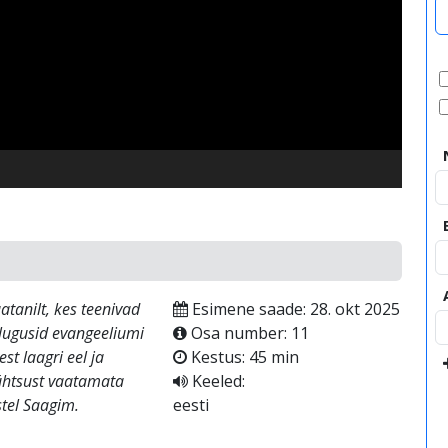
video
tanilt, kes teenivad
Esimene saade: 28. okt 2025
lugusid evangeeliumi
Osa number: 11
t laagri eel ja
Kestus: 45 min
 ühtsust vaatamata
Keeled:
stel Saagim.
eesti