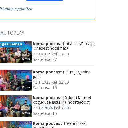
Privaatsuspoliitika
AUTOPLAY
Koma podcast
Ühisosa sõjast ja
õige uuemad
lõhedest hoolimata
23.6.2026 kell 22.00
Saateosa: 27
45 min
Koma podcast
Palun järgmine
juht!
13.1.2026 kell 22.00
Saateosa: 16
45 min
Koma podcast
Jõulueri Karmeli
koguduse laste- ja noortetööst
23.12.2025 kell 22.00
Saateosa: 15
45 min
Koma podcast
Treenimisest
teenimiseni