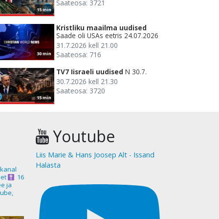
Saateosa: 3721
15 min
Kristliku maailma uudised
Saade oli USAs eetris 24.07.2026
31.7.2026 kell 21.00
Saateosa: 716
30 min
TV7 Iisraeli uudised
N 30.7.
30.7.2026 kell 21.30
Saateosa: 3720
15 min
Youtube
Liis Marie & Hans Joosep Alt - Issand
Halasta
akanal
et
16
ee ja
ube,