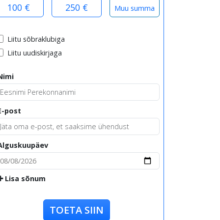
100 €
250 €
Liitu sõbraklubiga
Liitu uudiskirjaga
Nimi
E-post
Alguskuupäev
Lisa sõnum
TOETA SIIN