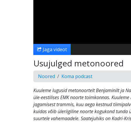
Jaga videot
Usujulged metonoored
Noored
Koma podcast
Kuuleme lugusid metonoortelt Benjaminilt ja Naa
üle-eestilises EMK noorte toimkonnas. Kuuleme 
jagamisest trammis, kuu aega kestnud tiimipalves
kuidas võib üleriigiline noorte kogukond tunda
suurtele vahemaadele. Saatejuhiks on Kadri-Kri