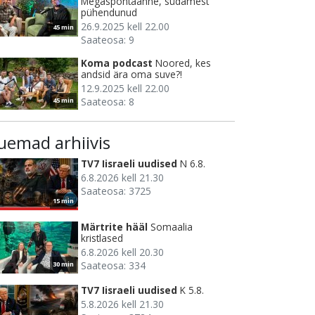
Megaspontaanne, südamest
pühendunud
26.9.2025 kell 22.00
45 min
Saateosa: 9
Koma podcast
Noored, kes
andsid ära oma suve?!
12.9.2025 kell 22.00
Saateosa: 8
45 min
uemad arhiivis
TV7 Iisraeli uudised
N 6.8.
6.8.2026 kell 21.30
Saateosa: 3725
15 min
Märtrite hääl
Somaalia
kristlased
6.8.2026 kell 20.30
Saateosa: 334
30 min
TV7 Iisraeli uudised
K 5.8.
5.8.2026 kell 21.30