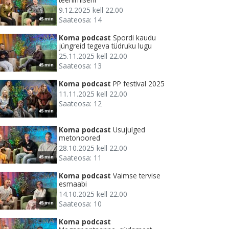
9.12.2025 kell 22.00
Saateosa: 14
45 min
Koma podcast
Spordi kaudu
jüngreid tegeva tüdruku lugu
25.11.2025 kell 22.00
Saateosa: 13
45 min
Koma podcast
PP festival 2025
11.11.2025 kell 22.00
Saateosa: 12
45 min
Koma podcast
Usujulged
metonoored
28.10.2025 kell 22.00
Saateosa: 11
45 min
Koma podcast
Vaimse tervise
esmaabi
14.10.2025 kell 22.00
Saateosa: 10
45 min
Koma podcast