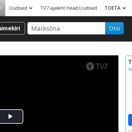
Uudised
TV7 ajaleht Head Uudised
TOETA
nimekiri
Otsi
T
S
Esita