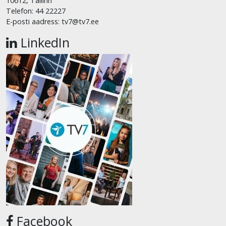
10612, Tallinn
Telefon: 44 22227
E-posti aadress: tv7@tv7.ee
LinkedIn
Facebook