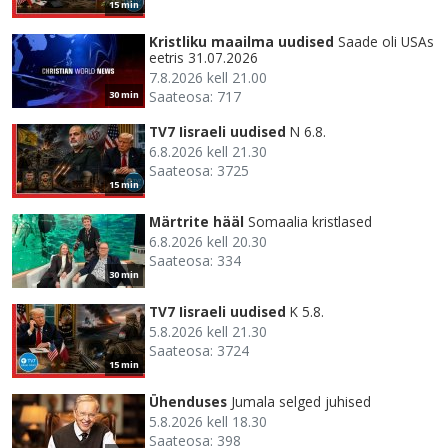
15 min
Kristliku maailma uudised
Saade oli USAs
eetris 31.07.2026
7.8.2026 kell 21.00
Saateosa: 717
30 min
TV7 Iisraeli uudised
N 6.8.
6.8.2026 kell 21.30
Saateosa: 3725
15 min
Märtrite hääl
Somaalia kristlased
6.8.2026 kell 20.30
Saateosa: 334
30 min
TV7 Iisraeli uudised
K 5.8.
5.8.2026 kell 21.30
Saateosa: 3724
15 min
Ühenduses
Jumala selged juhised
5.8.2026 kell 18.30
Saateosa: 398