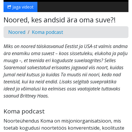
Jaga videot
Noored, kes andsid ära oma suve?!
Noored
Koma podcast
Miks on noored täiskasvanud Eestist ja USA-st valmis andma
ära enamiku oma suvest – koos sissetuleku, elukoha ja palju
muuga –, et teenida eri koguduste suvelaagrites? Selles
Saaremaal salvestatud erisaates jagavad viis noort, kuidas
Jumal neid kutsus ja kuidas Ta muutis nii noori, keda nad
teenisid, kui ka neid endid. Lisaks selgitab suvepraktika
ideed ja võimalusi ka eelmises osas vaatajatele tuttavaks
saanud Brittney Haas.
Koma podcast
Noorteühendus Koma on misjoniorganisatsioon, mis
toetab kogudusi noortetöös konverentside, koolituste