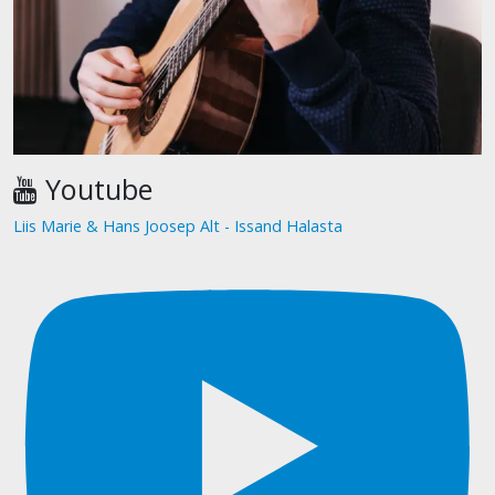
Youtube
Liis Marie & Hans Joosep Alt - Issand Halasta