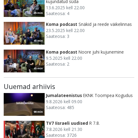
kujundatud süda
13.6.2025 kell 22.00
Saateosa: 4
45 min
Koma podcast
Snäkid ja reede väikelinnas
23.5.2025 kell 22.00
Saateosa: 3
45 min
Koma podcast
Noore juhi kujunemine
9.5.2025 kell 22.00
Saateosa: 2
45 min
Uuemad arhiivis
Jumalateenistus
EKNK Toompea Kogudus
9.8.2026 kell 09.00
Saateosa: 485
90 min
TV7 Iisraeli uudised
R 7.8.
7.8.2026 kell 21.30
Saateosa: 3726