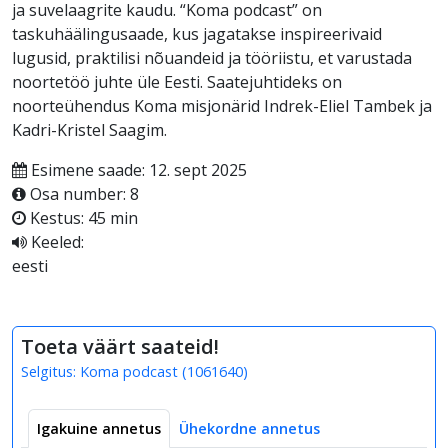
ja suvelaagrite kaudu. “Koma podcast” on
taskuhäälingusaade, kus jagatakse inspireerivaid
lugusid, praktilisi nõuandeid ja tööriistu, et varustada
noortetöö juhte üle Eesti. Saatejuhtideks on
noorteühendus Koma misjonärid Indrek-Eliel Tambek ja
Kadri-Kristel Saagim.
Esimene saade: 12. sept 2025
Osa number: 8
Kestus: 45 min
Keeled:
eesti
Toeta väärt saateid!
Selgitus:
Koma podcast
(
1061640
)
Igakuine annetus
Ühekordne annetus