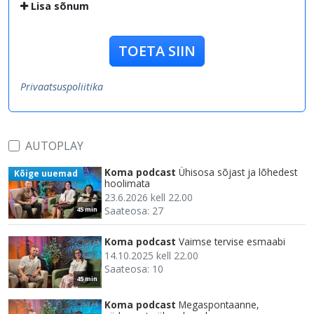
Lisa sõnum
TOETA SIIN
Privaatsuspoliitika
AUTOPLAY
Koma podcast
Ühisosa sõjast ja lõhedest
Kõige uuemad
hoolimata
23.6.2026 kell 22.00
Saateosa: 27
45 min
Koma podcast
Vaimse tervise esmaabi
14.10.2025 kell 22.00
Saateosa: 10
45 min
Koma podcast
Megaspontaanne,