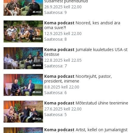
südamest pühendunud
26.9.2025 kell 22.00
Saateosa: 9
45 min
Koma podcast
Noored, kes andsid ära
oma suve?!
12.9.2025 kell 22.00
Saateosa: 8
45 min
Koma podcast
Jumalale kuuletudes USA-st
Eestisse
22.8.2025 kell 22.05
Saateosa: 7
45 min
Koma podcast
Noortejuht, pastor,
president, inimene
8.8.2025 kell 22.00
Saateosa: 6
45 min
Koma podcast
Mõtestatud ühine teenimine
27.6.2025 kell 22.00
Saateosa: 5
45 min
Koma podcast
Artist, kellel on Jumalariigist