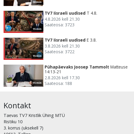
30 min
TV7 Iisraeli uudised
T 4.8.
4.8.2026 kell 21.30
Saateosa: 3723
15 min
TV7 Iisraeli uudised
E 3.8.
3.8.2026 kell 21.30
Saateosa: 3722
15 min
Pühapäevaks Joosep Tammolt
Matteuse
14:13-21
2.8.2026 kell 17.30
Saateosa: 188
15 min
Kontakt
Taevas TV7 Kristlik Ühing MTÜ
Ristiku 10
3. korrus (uksekell 7)