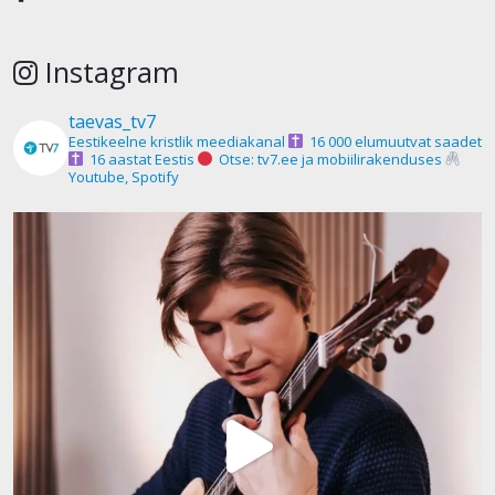
Instagram
taevas_tv7
Eestikeelne kristlik meediakanal
16 000 elumuutvat saadet
16 aastat Eestis
Otse: tv7.ee ja mobiilirakenduses
Youtube, Spotify