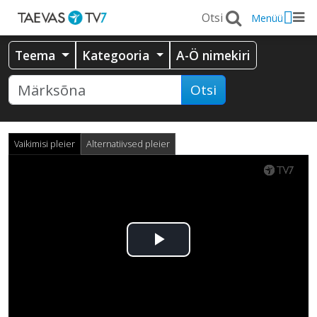
Menüü
Teema
Kategooria
A-Ö nimekiri
Otsi
Vaikimisi pleier
Alternatiivsed pleier
Esita
video