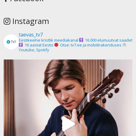
Instagram
taevas_tv7
Eestikeelne kristlik meediakanal
16 000 elumuutvat saadet
16 aastat Eestis
Otse: tv7.ee ja mobiilirakenduses
Youtube, Spotify