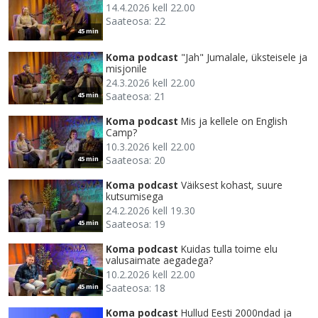
14.4.2026 kell 22.00
Saateosa: 22
45 min
Koma podcast
"Jah" Jumalale, üksteisele ja
misjonile
24.3.2026 kell 22.00
Saateosa: 21
45 min
Koma podcast
Mis ja kellele on English
Camp?
10.3.2026 kell 22.00
Saateosa: 20
45 min
Koma podcast
Väiksest kohast, suure
kutsumisega
24.2.2026 kell 19.30
Saateosa: 19
45 min
Koma podcast
Kuidas tulla toime elu
valusaimate aegadega?
10.2.2026 kell 22.00
Saateosa: 18
45 min
Koma podcast
Hullud Eesti 2000ndad ja