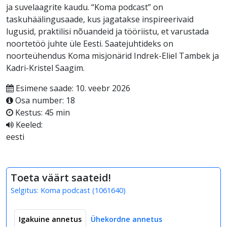
ja suvelaagrite kaudu. “Koma podcast” on
taskuhäälingusaade, kus jagatakse inspireerivaid
lugusid, praktilisi nõuandeid ja tööriistu, et varustada
noortetöö juhte üle Eesti. Saatejuhtideks on
noorteühendus Koma misjonärid Indrek-Eliel Tambek ja
Kadri-Kristel Saagim.
Esimene saade: 10. veebr 2026
Osa number: 18
Kestus: 45 min
Keeled:
eesti
Toeta väärt saateid!
Selgitus:
Koma podcast
(
1061640
)
Igakuine annetus
Ühekordne annetus