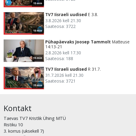
15 min
TV7 Iisraeli uudised
E 3.8.
3.8.2026 kell 21.30
Saateosa: 3722
15 min
Pühapäevaks Joosep Tammolt
Matteuse
14:13-21
2.8.2026 kell 17.30
Saateosa: 188
15 min
TV7 Iisraeli uudised
R 31.7.
31.7.2026 kell 21.30
Saateosa: 3721
15 min
Kontakt
Taevas TV7 Kristlik Ühing MTÜ
Ristiku 10
3. korrus (uksekell 7)