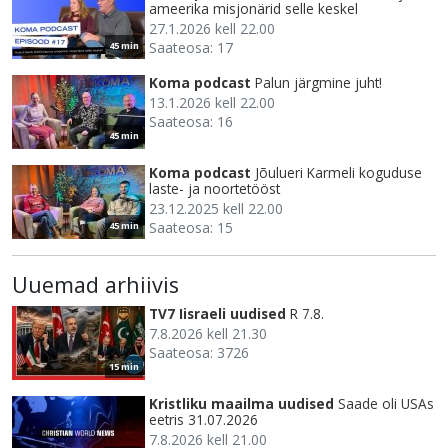
ameerika misjonärid selle keskel
27.1.2026 kell 22.00
Saateosa: 17
45 min
Koma podcast
Palun järgmine juht!
13.1.2026 kell 22.00
Saateosa: 16
45 min
Koma podcast
Jõulueri Karmeli koguduse
laste- ja noortetööst
23.12.2025 kell 22.00
Saateosa: 15
45 min
Uuemad arhiivis
TV7 Iisraeli uudised
R 7.8.
7.8.2026 kell 21.30
Saateosa: 3726
15 min
Kristliku maailma uudised
Saade oli USAs
eetris 31.07.2026
7.8.2026 kell 21.00