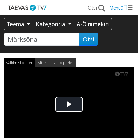
Menüü
Teema
Kategooria
A-Ö nimekiri
Otsi
Vaikimisi pleier
Alternatiivsed pleier
Esita
video