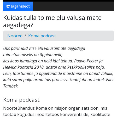
Jaga videot
Kuidas tulla toime elu valusaimate
aegadega?
Noored
Koma podcast
Üks parimaid viise elu valusaimate aegadega
toimetulemiseks on õppida neilt,
kes koos Jumalaga on neid läbi teinud. Paavo-Peeter ja
Heivika kaotasid 2018. aastal oma keskkooliealise poja.
Lein, taastumine ja õppetundide mõistmine on olnud valulik,
kuid sama palju armu täis protsess. Saatejuht on Indrek-Eliel
Tambek.
Koma podcast
Noorteühendus Koma on misjoniorganisatsioon, mis
toetab kogudusi noortetöös konverentside, koolituste