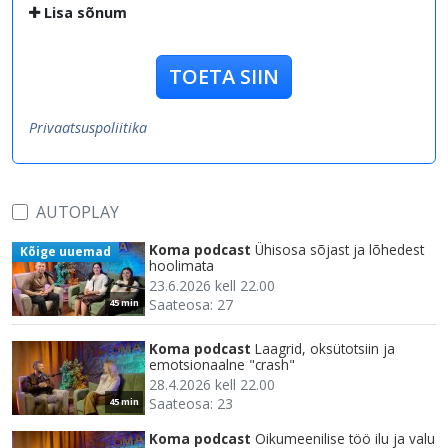
Lisa sõnum
TOETA SIIN
Privaatsuspoliitika
AUTOPLAY
Koma podcast
Ühisosa sõjast ja lõhedest
Kõige uuemad
hoolimata
23.6.2026 kell 22.00
Saateosa: 27
45 min
Koma podcast
Laagrid, oksütotsiin ja
emotsionaalne "crash"
28.4.2026 kell 22.00
Saateosa: 23
45 min
Koma podcast
Oikumeenilise töö ilu ja valu