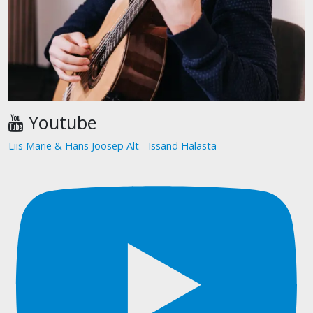
Youtube
Liis Marie & Hans Joosep Alt - Issand Halasta