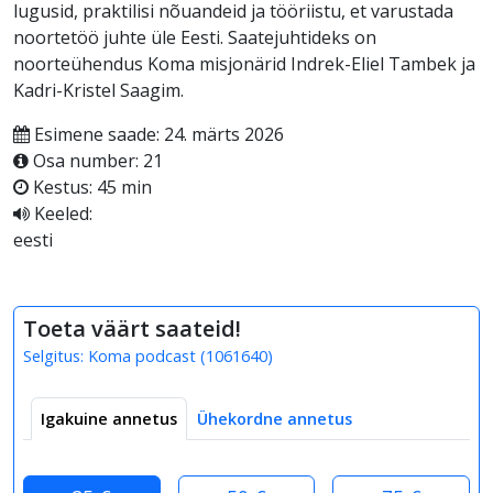
lugusid, praktilisi nõuandeid ja tööriistu, et varustada
noortetöö juhte üle Eesti. Saatejuhtideks on
noorteühendus Koma misjonärid Indrek-Eliel Tambek ja
Kadri-Kristel Saagim.
Esimene saade: 24. märts 2026
Osa number: 21
Kestus: 45 min
Keeled:
eesti
Toeta väärt saateid!
Selgitus:
Koma podcast
(
1061640
)
Igakuine annetus
Ühekordne annetus