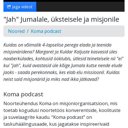
Jaga videot
"Jah" Jumalale, üksteisele ja misjonile
Noored
Koma podcast
Kuidas on võimalik 4-lapselise perega elada ja teenida
misjonäridena? Margaret ja Kuldar Kaljuste kasvasid üles
naaberkülades, kohtusid ööklubis, ütlesid teineteisele nii "ei"
kui "jah", kuid avastasid üle kõige Jumala kutse nende elude
jaoks - saada perekonnaks, kes elab elu missioonil. Kuidas
neist said misjonärid ja miks nad ikka jätkavad?
Koma podcast
Noorteühendus Koma on misjoniorganisatsioon, mis
toetab kogudusi noortetöös konverentside, koolituste
ja suvelaagrite kaudu. “Koma podcast” on
taskuhäälingusaade, kus jagatakse inspireerivaid