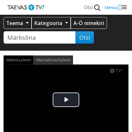
Menüü
Teema
Kategooria
A-Ö nimekiri
Otsi
Vaikimisi pleier
Alternatiivsed pleier
Esita
video