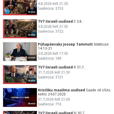
4.8.2026 kell 21.30
Saateosa: 3723
15 min
TV7 Iisraeli uudised
E 3.8.
3.8.2026 kell 21.30
Saateosa: 3722
15 min
Pühapäevaks Joosep Tammolt
Matteuse
14:13-21
2.8.2026 kell 17.30
Saateosa: 188
15 min
TV7 Iisraeli uudised
R 31.7.
31.7.2026 kell 21.30
Saateosa: 3721
15 min
Kristliku maailma uudised
Saade oli USAs
eetris 24.07.2026
31.7.2026 kell 21.00
Saateosa: 716
30 min
TV7 Iisraeli uudised
N 30.7.