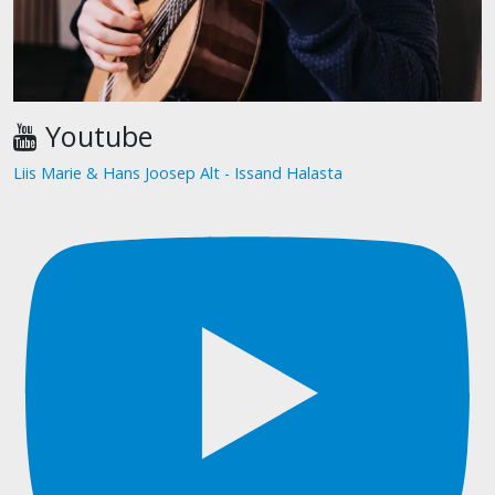
Youtube
Liis Marie & Hans Joosep Alt - Issand Halasta