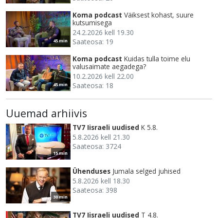
Koma podcast
Väiksest kohast, suure
kutsumisega
24.2.2026 kell 19.30
Saateosa: 19
45 min
Koma podcast
Kuidas tulla toime elu
valusaimate aegadega?
10.2.2026 kell 22.00
Saateosa: 18
45 min
Uuemad arhiivis
TV7 Iisraeli uudised
K 5.8.
5.8.2026 kell 21.30
Saateosa: 3724
15 min
Ühenduses
Jumala selged juhised
5.8.2026 kell 18.30
Saateosa: 398
30 min
TV7 Iisraeli uudised
T 4.8.