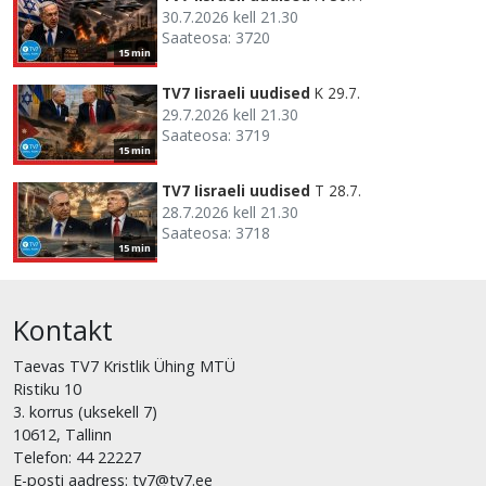
30.7.2026 kell 21.30
Saateosa: 3720
15 min
TV7 Iisraeli uudised
K 29.7.
29.7.2026 kell 21.30
Saateosa: 3719
15 min
TV7 Iisraeli uudised
T 28.7.
28.7.2026 kell 21.30
Saateosa: 3718
15 min
Kontakt
Taevas TV7 Kristlik Ühing MTÜ
Ristiku 10
3. korrus (uksekell 7)
10612, Tallinn
Telefon: 44 22227
E-posti aadress: tv7@tv7.ee