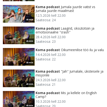
Koma podcast
Jumala juurde vatist vs
Jumala juurde maailmast
12.5.2026 kell 22.00
Saateosa: 24
45 min
Koma podcast
Laagrid, oksütotsiin ja
emotsionaalne "crash"
28.4.2026 kell 22.00
Saateosa: 23
45 min
Koma podcast
Oikumeenilise töö ilu ja valu
14.4.2026 kell 22.00
Saateosa: 22
45 min
Koma podcast
"Jah" Jumalale, üksteisele ja
misjonile
24.3.2026 kell 22.00
Saateosa: 21
45 min
Koma podcast
Mis ja kellele on English
Camp?
10.3.2026 kell 22.00
Saateosa: 20
45 min