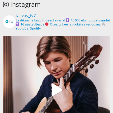
Instagram
taevas_tv7
Eestikeelne kristlik meediakanal
16 000 elumuutvat saadet
16 aastat Eestis
Otse: tv7.ee ja mobiilirakenduses
Youtube, Spotify