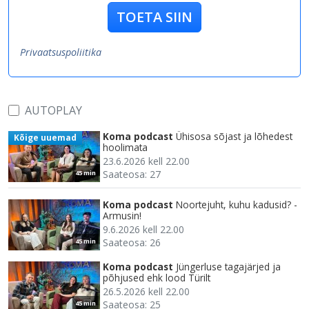
TOETA SIIN
Privaatsuspoliitika
AUTOPLAY
Koma podcast
Ühisosa sõjast ja lõhedest
Kõige uuemad
hoolimata
23.6.2026 kell 22.00
Saateosa: 27
45 min
Koma podcast
Noortejuht, kuhu kadusid? -
Armusin!
9.6.2026 kell 22.00
Saateosa: 26
45 min
Koma podcast
Jüngerluse tagajärjed ja
põhjused ehk lood Türilt
26.5.2026 kell 22.00
Saateosa: 25
45 min