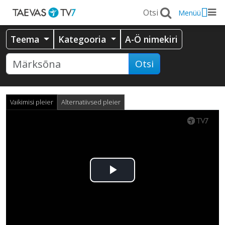
Menüü
Teema
Kategooria
A-Ö nimekiri
Otsi
Vaikimisi pleier
Alternatiivsed pleier
Esita
video