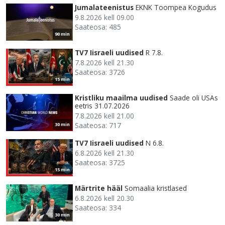
Jumalateenistus
EKNK Toompea Kogudus
9.8.2026 kell 09.00
Saateosa: 485
90 min
TV7 Iisraeli uudised
R 7.8.
7.8.2026 kell 21.30
Saateosa: 3726
15 min
Kristliku maailma uudised
Saade oli USAs
eetris 31.07.2026
7.8.2026 kell 21.00
Saateosa: 717
30 min
TV7 Iisraeli uudised
N 6.8.
6.8.2026 kell 21.30
Saateosa: 3725
15 min
Märtrite hääl
Somaalia kristlased
6.8.2026 kell 20.30
Saateosa: 334
30 min