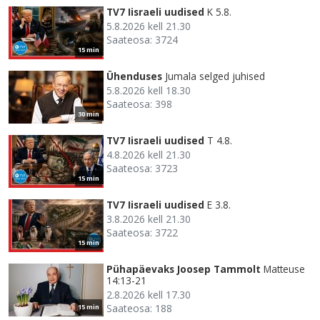
TV7 Iisraeli uudised
K 5.8.
5.8.2026 kell 21.30
Saateosa: 3724
15 min
Ühenduses
Jumala selged juhised
5.8.2026 kell 18.30
Saateosa: 398
30 min
TV7 Iisraeli uudised
T 4.8.
4.8.2026 kell 21.30
Saateosa: 3723
15 min
TV7 Iisraeli uudised
E 3.8.
3.8.2026 kell 21.30
Saateosa: 3722
15 min
Pühapäevaks Joosep Tammolt
Matteuse
14:13-21
2.8.2026 kell 17.30
Saateosa: 188
15 min