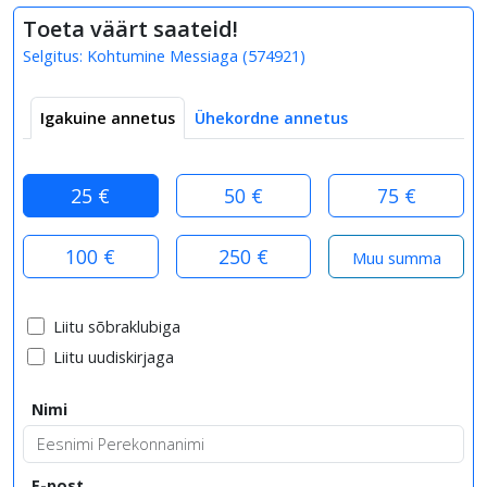
Toeta väärt saateid!
Selgitus:
Kohtumine Messiaga
(
574921
)
Igakuine annetus
Ühekordne annetus
25 €
50 €
75 €
100 €
250 €
Liitu sõbraklubiga
Liitu uudiskirjaga
Nimi
E-post