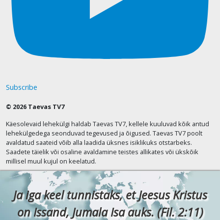
Subscribe
© 2026 Taevas TV7
Käesolevaid lehekülgi haldab Taevas TV7, kellele kuuluvad kõik antud
lehekülgedega seonduvad tegevused ja õigused. Taevas TV7 poolt
avaldatud saateid võib alla laadida üksnes isiklikuks otstarbeks.
Saadete täielik või osaline avaldamine teistes allikates või ükskõik
millisel muul kujul on keelatud.
Ja iga keel tunnistaks, et Jeesus Kristus
on Issand, Jumala Isa auks. (Fil. 2:11)