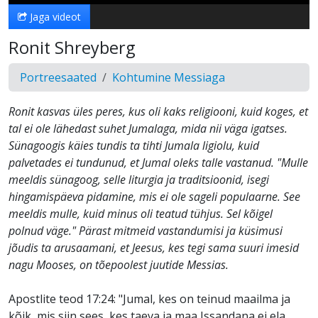
Jaga videot
Ronit Shreyberg
Portreesaated
Kohtumine Messiaga
Ronit kasvas üles peres, kus oli kaks religiooni, kuid koges, et
tal ei ole lähedast suhet Jumalaga, mida nii väga igatses.
Sünagoogis käies tundis ta tihti Jumala ligiolu, kuid
palvetades ei tundunud, et Jumal oleks talle vastanud. "Mulle
meeldis sünagoog, selle liturgia ja traditsioonid, isegi
hingamispäeva pidamine, mis ei ole sageli populaarne. See
meeldis mulle, kuid minus oli teatud tühjus. Sel kõigel
polnud väge." Pärast mitmeid vastandumisi ja küsimusi
jõudis ta arusaamani, et Jeesus, kes tegi sama suuri imesid
nagu Mooses, on tõepoolest juutide Messias.
Apostlite teod 17:24: "Jumal, kes on teinud maailma ja
kõik, mis siin sees, kes taeva ja maa Issandana ei ela