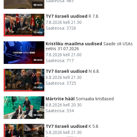
Saateosa: 485
90 min
TV7 Iisraeli uudised
R 7.8.
7.8.2026 kell 21.30
Saateosa: 3726
15 min
Kristliku maailma uudised
Saade oli USAs
eetris 31.07.2026
7.8.2026 kell 21.00
Saateosa: 717
30 min
TV7 Iisraeli uudised
N 6.8.
6.8.2026 kell 21.30
Saateosa: 3725
15 min
Märtrite hääl
Somaalia kristlased
6.8.2026 kell 20.30
Saateosa: 334
30 min
TV7 Iisraeli uudised
K 5.8.
5.8.2026 kell 21.30