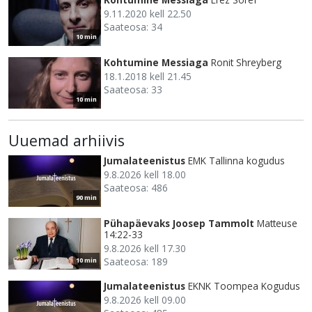
9.11.2020 kell 22.50
Saateosa: 34
10 min
Kohtumine Messiaga
Ronit Shreyberg
18.1.2018 kell 21.45
Saateosa: 33
10 min
Uuemad arhiivis
Jumalateenistus
EMK Tallinna kogudus
9.8.2026 kell 18.00
Saateosa: 486
90 min
Pühapäevaks Joosep Tammolt
Matteuse
14:22-33
9.8.2026 kell 17.30
Saateosa: 189
10 min
Jumalateenistus
EKNK Toompea Kogudus
9.8.2026 kell 09.00