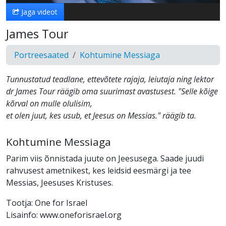
Jaga videot
James Tour
Portreesaated
Kohtumine Messiaga
Tunnustatud teadlane, ettevõtete rajaja, leiutaja ning lektor
dr James Tour räägib oma suurimast avastusest. "Selle kõige
kõrval on mulle olulisim,
et olen juut, kes usub, et Jeesus on Messias." räägib ta.
Kohtumine Messiaga
Parim viis õnnistada juute on Jeesusega. Saade juudi
rahvusest ametnikest, kes leidsid eesmärgi ja tee
Messias, Jeesuses Kristuses.
Tootja: One for Israel
Lisainfo: www.oneforisrael.org