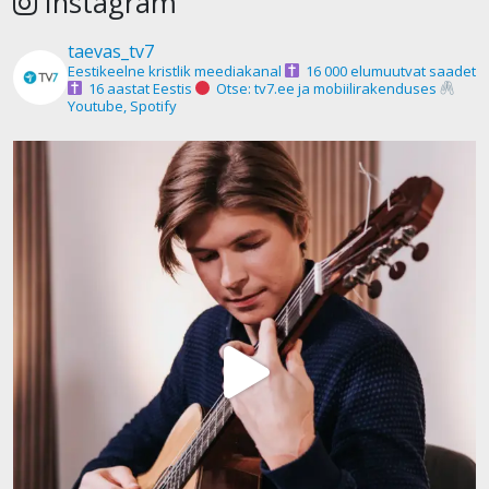
Instagram
taevas_tv7
Eestikeelne kristlik meediakanal
16 000 elumuutvat saadet
16 aastat Eestis
Otse: tv7.ee ja mobiilirakenduses
Youtube, Spotify