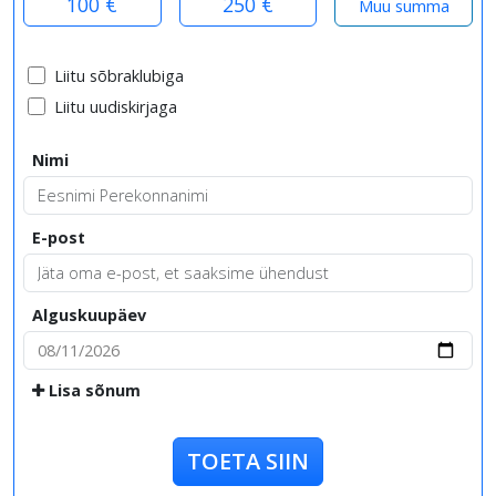
100 €
250 €
Liitu sõbraklubiga
Liitu uudiskirjaga
Nimi
E-post
Alguskuupäev
Lisa sõnum
TOETA SIIN