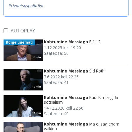
Privaatsuspoliitika
AUTOPLAY
Kohtumine Messiaga
E 1.12.
Kõige uuemad
1.12.2025 kell 19.20
Saateosa: 50
10 min
Kohtumine Messiaga
Sid Roth
7.6.2022 kell 22.25
Saateosa: 41
10 min
Kohtumine Messiaga
Püüdsin järgida
sotsialismi
14.12.2020 kell 22.50
Saateosa: 40
10 min
Kohtumine Messiaga
Ma ei saa enam
vaikida