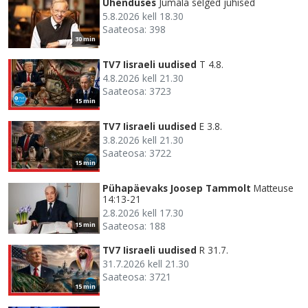
Ühenduses
Jumala selged juhised
5.8.2026 kell 18.30
Saateosa: 398
30 min
TV7 Iisraeli uudised
T 4.8.
4.8.2026 kell 21.30
Saateosa: 3723
15 min
TV7 Iisraeli uudised
E 3.8.
3.8.2026 kell 21.30
Saateosa: 3722
15 min
Pühapäevaks Joosep Tammolt
Matteuse
14:13-21
2.8.2026 kell 17.30
Saateosa: 188
15 min
TV7 Iisraeli uudised
R 31.7.
31.7.2026 kell 21.30
Saateosa: 3721
15 min