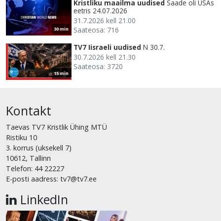
Kristliku maailma uudised
Saade oli USAs
eetris 24.07.2026
31.7.2026 kell 21.00
Saateosa: 716
30 min
TV7 Iisraeli uudised
N 30.7.
30.7.2026 kell 21.30
Saateosa: 3720
15 min
Kontakt
Taevas TV7 Kristlik Ühing MTÜ
Ristiku 10
3. korrus (uksekell 7)
10612, Tallinn
Telefon: 44 22227
E-posti aadress: tv7@tv7.ee
LinkedIn