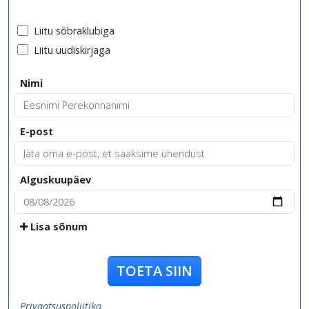
Liitu sõbraklubiga
Liitu uudiskirjaga
Nimi
E-post
Alguskuupäev
Lisa sõnum
TOETA SIIN
Privaatsuspoliitika