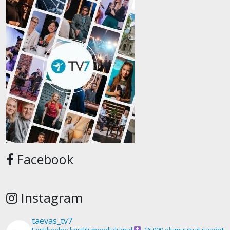
Facebook
Instagram
taevas_tv7
Eestikeelne kristlik meediakanal
16 000 elumuutvat saadet