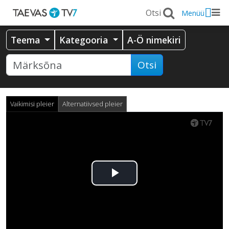
Menüü
Teema
Kategooria
A-Ö nimekiri
Otsi
Vaikimisi pleier
Alternatiivsed pleier
Esita
video