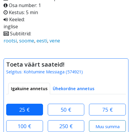
Osa number: 1
Kestus: 5 min
Keeled:
inglise
Subtiitrid:
rootsi
,
soome
,
eesti
,
vene
Toeta väärt saateid!
Selgitus:
Kohtumine Messiaga
(
574921
)
Igakuine annetus
Ühekordne annetus
25 €
50 €
75 €
100 €
250 €