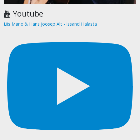
Youtube
Liis Marie & Hans Joosep Alt - Issand Halasta