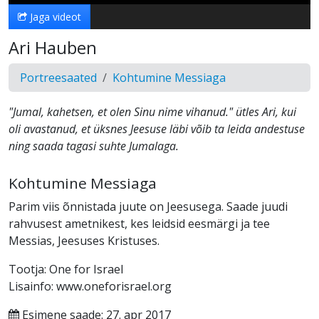
Jaga videot
Ari Hauben
Portreesaated
Kohtumine Messiaga
"Jumal, kahetsen, et olen Sinu nime vihanud." ütles Ari, kui
oli avastanud, et üksnes Jeesuse läbi võib ta leida andestuse
ning saada tagasi suhte Jumalaga.
Kohtumine Messiaga
Parim viis õnnistada juute on Jeesusega. Saade juudi
rahvusest ametnikest, kes leidsid eesmärgi ja tee
Messias, Jeesuses Kristuses.
Tootja: One for Israel
Lisainfo: www.oneforisrael.org
Esimene saade: 27. apr 2017