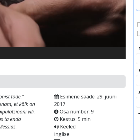
video
nist tõde."
Esimene saade: 29. juuni
enam, et kõik on
2017
pulatsiooni vili.
Osa number: 9
as ta enda
Kestus: 5 min
Messias.
Keeled:
inglise