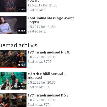
Howard
18.5.2017 kell 21.50
Saateosa: 3
5 min
Kohtumine Messiaga
Ayalet
Shapira
4.5.2017 kell 21.50
Saateosa: 2
10 min
uemad arhiivis
TV7 Iisraeli uudised
N 6.8.
6.8.2026 kell 21.30
Saateosa: 3725
15 min
Märtrite hääl
Somaalia
kristlased
6.8.2026 kell 20.30
Saateosa: 334
30 min
TV7 Iisraeli uudised
K 5.8.
5.8.2026 kell 21.30
Saateosa: 3724