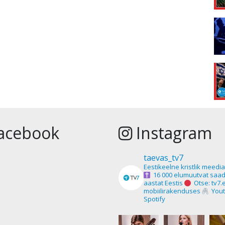
acebook
Instagram
taevas_tv7
Eestikeelne kristlik meedi
16 000 elumuutvat saad
aastat Eestis
Otse: tv7.
mobiilirakenduses
Yout
Spotify