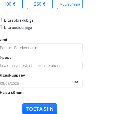
100 €
250 €
Liitu sõbraklubiga
Liitu uudiskirjaga
Nimi
E-post
Alguskuupäev
Lisa sõnum
TOETA SIIN