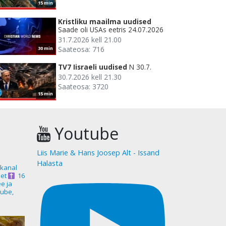
15 min
Kristliku maailma uudised
Saade oli USAs eetris 24.07.2026
31.7.2026 kell 21.00
Saateosa: 716
30 min
TV7 Iisraeli uudised
N 30.7.
30.7.2026 kell 21.30
Saateosa: 3720
15 min
Youtube
Liis Marie & Hans Joosep Alt - Issand
Halasta
akanal
et
16
ee ja
ube,