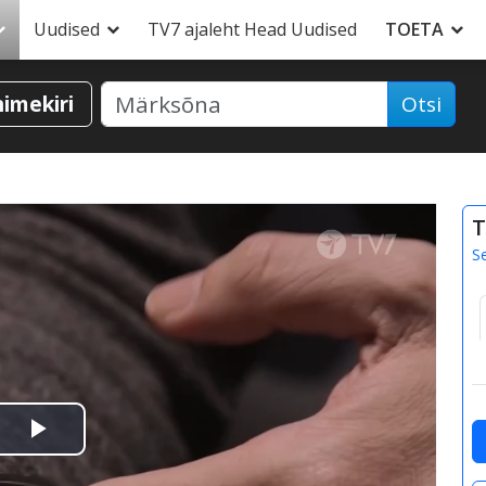
Uudised
TV7 ajaleht Head Uudised
TOETA
nimekiri
Otsi
T
S
Esita