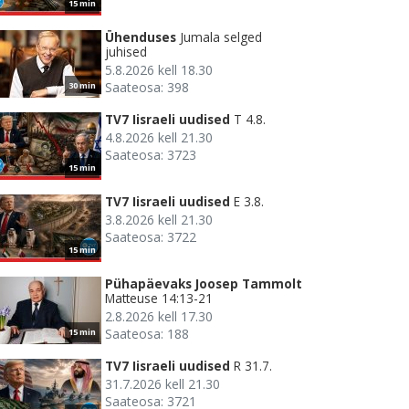
15 min
Ühenduses
Jumala selged
juhised
5.8.2026 kell 18.30
Saateosa: 398
30 min
TV7 Iisraeli uudised
T 4.8.
4.8.2026 kell 21.30
Saateosa: 3723
15 min
TV7 Iisraeli uudised
E 3.8.
3.8.2026 kell 21.30
Saateosa: 3722
15 min
Pühapäevaks Joosep Tammolt
Matteuse 14:13-21
2.8.2026 kell 17.30
Saateosa: 188
15 min
TV7 Iisraeli uudised
R 31.7.
31.7.2026 kell 21.30
Saateosa: 3721