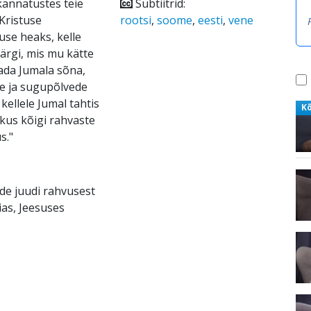
annatustes teie
Subtiitrid:
Kristuse
rootsi
,
soome
,
eesti
,
vene
se heaks, kelle
ärgi, mis mu kätte
tada Jumala sõna,
de ja sugupõlvede
ellele Jumal tahtis
K
kkus kõigi rahvaste
s."
ade juudi rahvusest
ias, Jeesuses