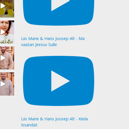
Liis Marie & Hans Joosep Alt - Ma
vaatan Jeesus Sulle
Liis Marie & Hans Joosep Alt - Kiida
Issandat