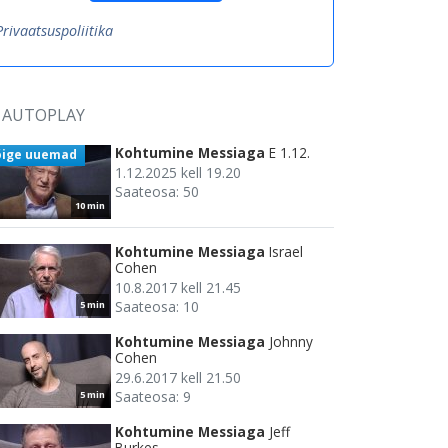
Privaatsuspoliitika
AUTOPLAY
Kohtumine Messiaga
E 1.12.
õige uuemad
1.12.2025 kell 19.20
Saateosa: 50
10 min
Kohtumine Messiaga
Israel
Cohen
10.8.2017 kell 21.45
Saateosa: 10
5 min
Kohtumine Messiaga
Johnny
Cohen
29.6.2017 kell 21.50
Saateosa: 9
5 min
Kohtumine Messiaga
Jeff
Burkes