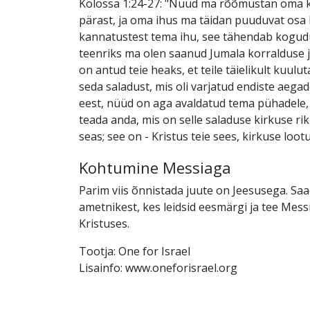
Kolossa 1:24-27: "Nüüd ma rõõmustan oma k
pärast, ja oma ihus ma täidan puuduvat osa 
kannatustest tema ihu, see tähendab kogudu
teenriks ma olen saanud Jumala korralduse j
on antud teie heaks, et teile täielikult kuulu
seda saladust, mis oli varjatud endiste aega
eest, nüüd on aga avaldatud tema pühadele, k
teada anda, mis on selle saladuse kirkuse ri
seas; see on - Kristus teie sees, kirkuse lootu
Kohtumine Messiaga
Parim viis õnnistada juute on Jeesusega. Sa
ametnikest, kes leidsid eesmärgi ja tee Mess
Kristuses.
Tootja: One for Israel
Lisainfo: www.oneforisrael.org