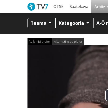
OTSE
Saatekava
Arhiiv
Teema
Kategooria
A-Ö 
Vaikimisi pleier
Alternatiivsed pleier