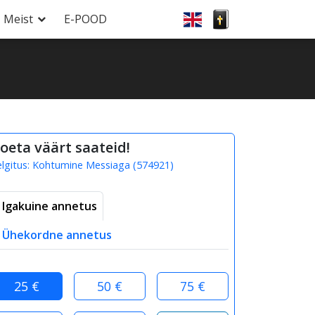
Meist
E-POOD
oeta väärt saateid!
elgitus:
Kohtumine Messiaga
(
574921
)
Igakuine annetus
Ühekordne annetus
25 €
50 €
75 €