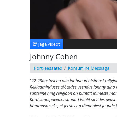
Jaga videot
Johnny Cohen
Portreesaated
Kohtumine Messiaga
"22-23aastasena olin loobunud otsimast religioo
Reklaaminduses töötades veendus Johnny aina 
suhteline ning religioon on puhtalt inimeste mani
Kord sünnipäevaks saadud Piiblit sirvides avast
hämmastuseks, et Jeesus on tõepoolest juutide 