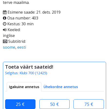
terve maailma.
Esimene saade: 21. dets. 2019
Osa number: 403
Kestus: 30 min
Keeled:
inglise
Subtiitrid:
soome
,
eesti
Toeta väärt saateid!
Selgitus:
Klubi 700
(
12425
)
Igakuine annetus
Ühekordne annetus
25 €
50 €
75 €