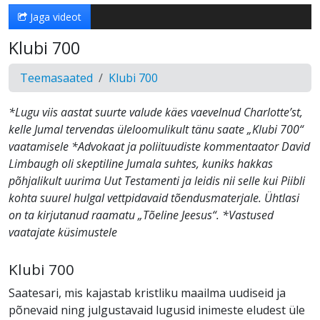
Jaga videot
Klubi 700
Teemasaated
Klubi 700
*Lugu viis aastat suurte valude käes vaevelnud Charlotte’st,
kelle Jumal tervendas üleloomulikult tänu saate „Klubi 700“
vaatamisele *Advokaat ja poliituudiste kommentaator David
Limbaugh oli skeptiline Jumala suhtes, kuniks hakkas
põhjalikult uurima Uut Testamenti ja leidis nii selle kui Piibli
kohta suurel hulgal vettpidavaid tõendusmaterjale. Ühtlasi
on ta kirjutanud raamatu „Tõeline Jeesus“. *Vastused
vaatajate küsimustele
Klubi 700
Saatesari, mis kajastab kristliku maailma uudiseid ja
põnevaid ning julgustavaid lugusid inimeste eludest üle