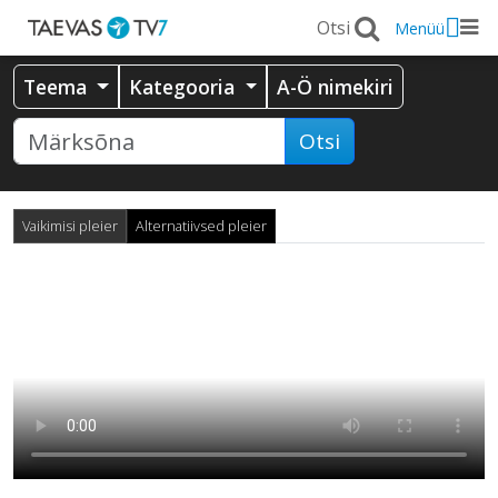
Menüü
Teema
Kategooria
A-Ö nimekiri
Otsi
Vaikimisi pleier
Alternatiivsed pleier