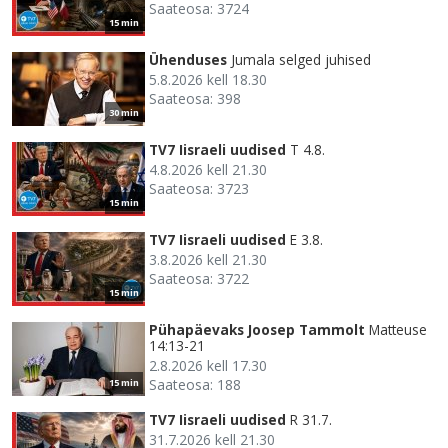
Saateosa: 3724
15 min
Ühenduses
Jumala selged juhised
5.8.2026 kell 18.30
Saateosa: 398
30 min
TV7 Iisraeli uudised
T 4.8.
4.8.2026 kell 21.30
Saateosa: 3723
15 min
TV7 Iisraeli uudised
E 3.8.
3.8.2026 kell 21.30
Saateosa: 3722
15 min
Pühapäevaks Joosep Tammolt
Matteuse
14:13-21
2.8.2026 kell 17.30
Saateosa: 188
15 min
TV7 Iisraeli uudised
R 31.7.
31.7.2026 kell 21.30