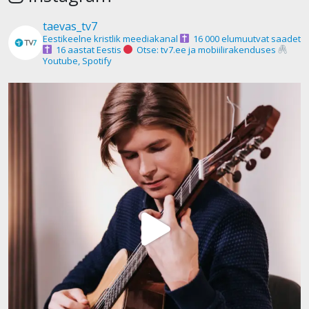
taevas_tv7
Eestikeelne kristlik meediakanal
16 000 elumuutvat saadet
16 aastat Eestis
Otse: tv7.ee ja mobiilirakenduses
Youtube, Spotify