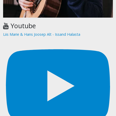
Youtube
Liis Marie & Hans Joosep Alt - Issand Halasta