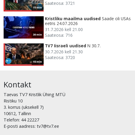
Saateosa: 3721
15 min
Kristliku maailma uudised
Saade oli USAs
eetris 24.07.2026
31.7.2026 kell 21.00
Saateosa: 716
30 min
TV7 Iisraeli uudised
N 30.7.
30.7.2026 kell 21.30
Saateosa: 3720
15 min
Kontakt
Taevas TV7 Kristlik Ühing MTÜ
Ristiku 10
3. korrus (uksekell 7)
10612, Tallinn
Telefon: 44 22227
E-posti aadress: tv7@tv7.ee