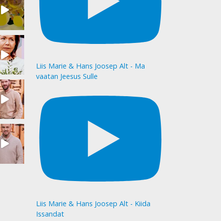
Liis Marie & Hans Joosep Alt - Ma
vaatan Jeesus Sulle
Liis Marie & Hans Joosep Alt - Kiida
Issandat