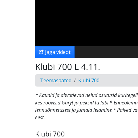
Jaga videot
Klubi 700 L 4.11.
Teemasaated
Klubi 700
* Kaunid ja ahvatlevad neiud osutusid kuritegeli
kes röövisid Garyt ja peksid ta läbi * Enneole
lennuõnnetusest ja Jumala leidmine * Palved va
eest.
Klubi 700