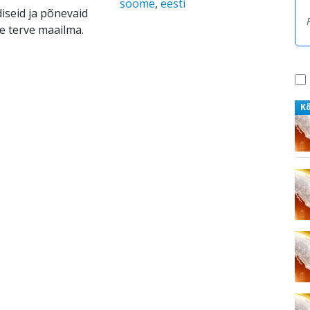
soome
,
eesti
diseid ja põnevaid
le terve maailma.
K