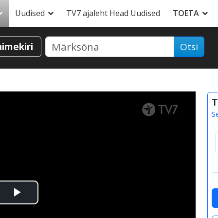
Uudised
TV7 ajaleht Head Uudised
TOETA
nimekiri
Otsi
T
S
Esita