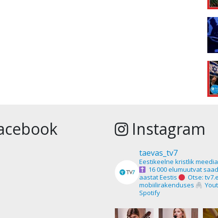
acebook
Instagram
taevas_tv7
Eestikeelne kristlik meedi
16 000 elumuutvat saad
aastat Eestis
Otse: tv7.
mobiilirakenduses
Yout
Spotify