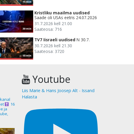
15 min
Kristliku maailma uudised
Saade oli USAs eetris 24.07.2026
31.7.2026 kell 21.00
Saateosa: 716
30 min
TV7 Iisraeli uudised
N 30.7.
30.7.2026 kell 21.30
Saateosa: 3720
15 min
Youtube
Liis Marie & Hans Joosep Alt - Issand
Halasta
akanal
et
16
ee ja
ube,