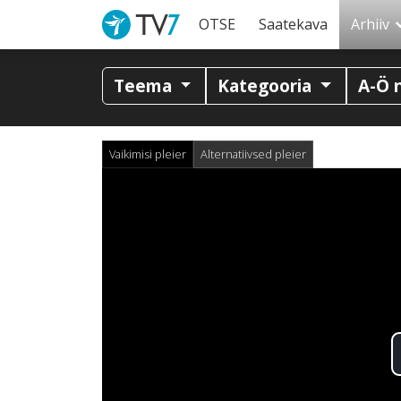
OTSE
Saatekava
Arhiiv
Teema
Kategooria
A-Ö 
Vaikimisi pleier
Alternatiivsed pleier