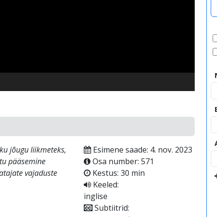
video
ku jõugu liikmeteks,
Esimene saade: 4. nov. 2023
matu pääsemine
Osa number: 571
atajate vajaduste
Kestus: 30 min
Keeled:
inglise
Subtiitrid: