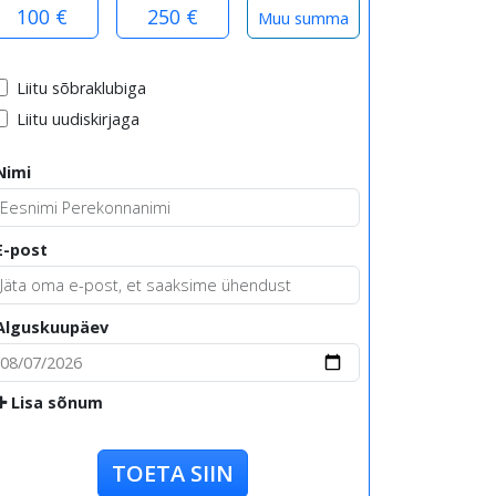
100 €
250 €
Liitu sõbraklubiga
Liitu uudiskirjaga
Nimi
E-post
Alguskuupäev
Lisa sõnum
TOETA SIIN