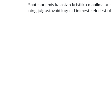
Saatesari, mis kajastab kristliku maailma uu
ning julgustavaid lugusid inimeste eludest ü