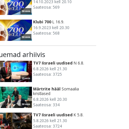
14.10.2023 kell 20.10
Saateosa: 569
30 min
Klubi 700
L 16.9.
16.9.2023 kell 20.30
Saateosa: 568
30 min
uemad arhiivis
TV7 Iisraeli uudised
N 6.8.
6.8.2026 kell 21.30
Saateosa: 3725
15 min
Märtrite hääl
Somaalia
kristlased
6.8.2026 kell 20.30
Saateosa: 334
30 min
TV7 Iisraeli uudised
K 5.8.
5.8.2026 kell 21.30
Saateosa: 3724