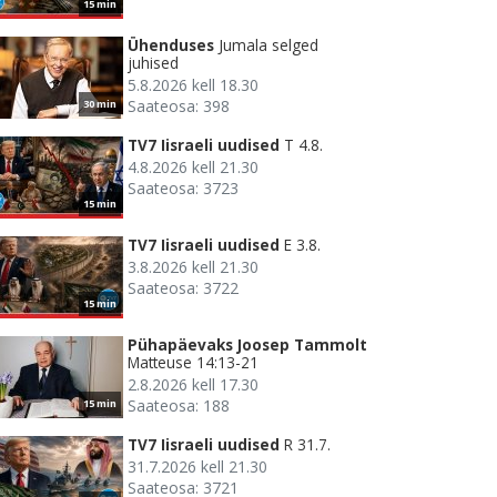
15 min
Ühenduses
Jumala selged
juhised
5.8.2026 kell 18.30
Saateosa: 398
30 min
TV7 Iisraeli uudised
T 4.8.
4.8.2026 kell 21.30
Saateosa: 3723
15 min
TV7 Iisraeli uudised
E 3.8.
3.8.2026 kell 21.30
Saateosa: 3722
15 min
Pühapäevaks Joosep Tammolt
Matteuse 14:13-21
2.8.2026 kell 17.30
Saateosa: 188
15 min
TV7 Iisraeli uudised
R 31.7.
31.7.2026 kell 21.30
Saateosa: 3721