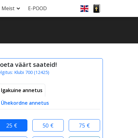
Meist
E-POOD
oeta väärt saateid!
elgitus:
Klubi 700
(
12425
)
Igakuine annetus
Ühekordne annetus
25 €
50 €
75 €