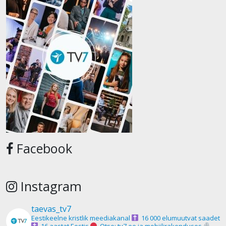
Facebook
Instagram
taevas_tv7
Eestikeelne kristlik meediakanal
16 000 elumuutvat saadet
16 aastat Eestis
Otse: tv7.ee ja mobiilirakenduses