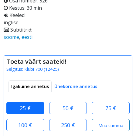
Osa number: 526
Kestus: 30 min
Keeled:
inglise
Subtiitrid:
soome
,
eesti
Toeta väärt saateid!
Selgitus:
Klubi 700
(
12425
)
Igakuine annetus
Ühekordne annetus
25 €
50 €
75 €
100 €
250 €