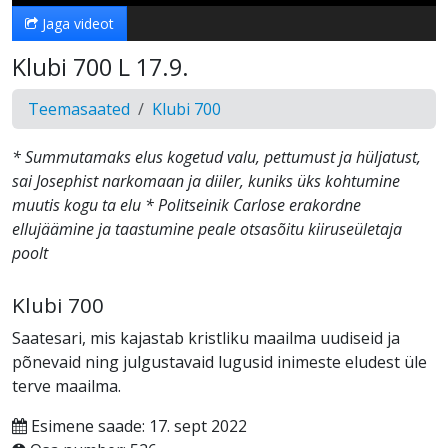
Jaga videot
Klubi 700 L 17.9.
Teemasaated
Klubi 700
* Summutamaks elus kogetud valu, pettumust ja hüljatust,
sai Josephist narkomaan ja diiler, kuniks üks kohtumine
muutis kogu ta elu * Politseinik Carlose erakordne
ellujäämine ja taastumine peale otsasõitu kiiruseületaja
poolt
Klubi 700
Saatesari, mis kajastab kristliku maailma uudiseid ja
põnevaid ning julgustavaid lugusid inimeste eludest üle
terve maailma.
Esimene saade: 17. sept 2022