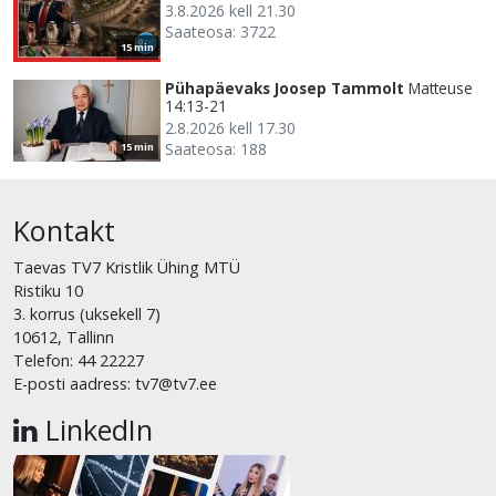
3.8.2026 kell 21.30
Saateosa: 3722
15 min
Pühapäevaks Joosep Tammolt
Matteuse
14:13-21
2.8.2026 kell 17.30
Saateosa: 188
15 min
Kontakt
Taevas TV7 Kristlik Ühing MTÜ
Ristiku 10
3. korrus (uksekell 7)
10612, Tallinn
Telefon: 44 22227
E-posti aadress: tv7@tv7.ee
LinkedIn