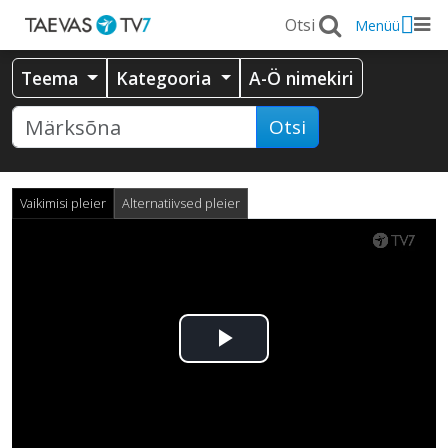
Menüü
Teema
Kategooria
A-Ö nimekiri
Otsi
Vaikimisi pleier
Alternatiivsed pleier
Esita
video