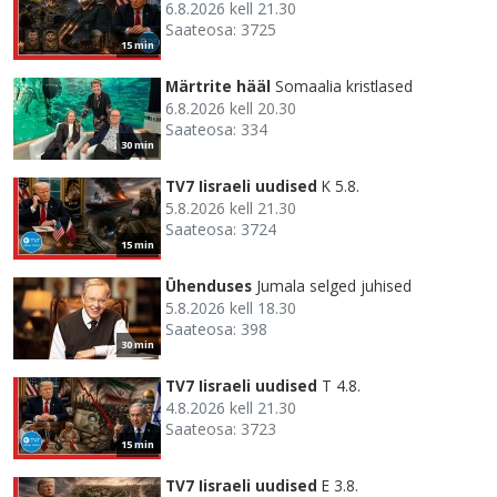
6.8.2026 kell 21.30
Saateosa: 3725
15 min
Märtrite hääl
Somaalia kristlased
6.8.2026 kell 20.30
Saateosa: 334
30 min
TV7 Iisraeli uudised
K 5.8.
5.8.2026 kell 21.30
Saateosa: 3724
15 min
Ühenduses
Jumala selged juhised
5.8.2026 kell 18.30
Saateosa: 398
30 min
TV7 Iisraeli uudised
T 4.8.
4.8.2026 kell 21.30
Saateosa: 3723
15 min
TV7 Iisraeli uudised
E 3.8.