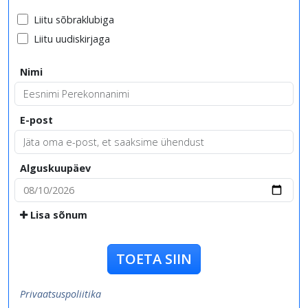
Liitu sõbraklubiga
Liitu uudiskirjaga
Nimi
E-post
Alguskuupäev
Lisa sõnum
TOETA SIIN
Privaatsuspoliitika