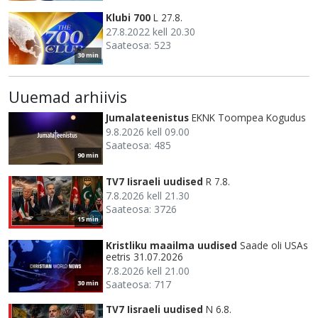
Klubi 700
L 27.8.
27.8.2022 kell 20.30
Saateosa: 523
30 min
Uuemad arhiivis
Jumalateenistus
EKNK Toompea Kogudus
9.8.2026 kell 09.00
Saateosa: 485
90 min
TV7 Iisraeli uudised
R 7.8.
7.8.2026 kell 21.30
Saateosa: 3726
15 min
Kristliku maailma uudised
Saade oli USAs
eetris 31.07.2026
7.8.2026 kell 21.00
Saateosa: 717
30 min
TV7 Iisraeli uudised
N 6.8.