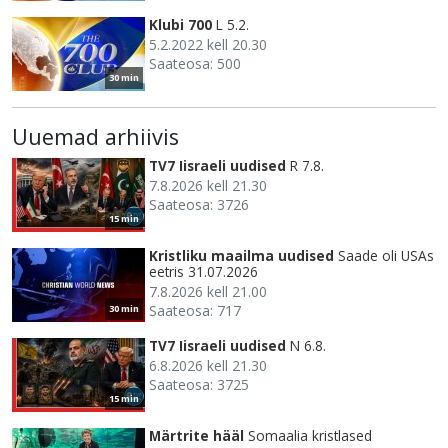
Klubi 700
L 5.2.
5.2.2022 kell 20.30
Saateosa: 500
30 min
Uuemad arhiivis
TV7 Iisraeli uudised
R 7.8.
7.8.2026 kell 21.30
Saateosa: 3726
15 min
Kristliku maailma uudised
Saade oli USAs
eetris 31.07.2026
7.8.2026 kell 21.00
Saateosa: 717
30 min
TV7 Iisraeli uudised
N 6.8.
6.8.2026 kell 21.30
Saateosa: 3725
15 min
Märtrite hääl
Somaalia kristlased