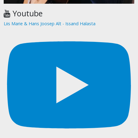
Youtube
Liis Marie & Hans Joosep Alt - Issand Halasta