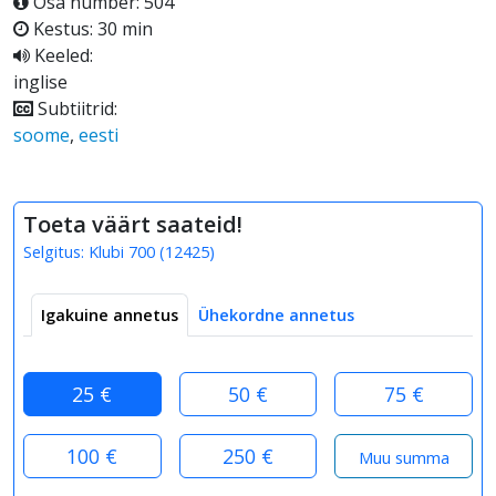
Osa number: 504
Kestus: 30 min
Keeled:
inglise
Subtiitrid:
soome
,
eesti
Toeta väärt saateid!
Selgitus:
Klubi 700
(
12425
)
Igakuine annetus
Ühekordne annetus
25 €
50 €
75 €
100 €
250 €