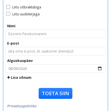
Liitu sõbraklubiga
Liitu uudiskirjaga
Nimi
E-post
Alguskuupäev
Lisa sõnum
TOETA SIIN
Privaatsuspoliitika