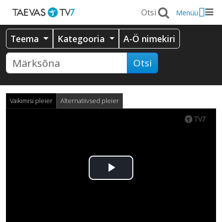
Menüü
Teema
Kategooria
A-Ö nimekiri
Otsi
Vaikimisi pleier
Alternatiivsed pleier
Esita
video