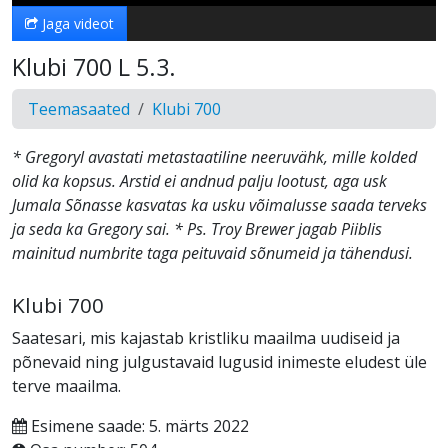
Jaga videot
Klubi 700 L 5.3.
Teemasaated
Klubi 700
* Gregoryl avastati metastaatiline neeruvähk, mille kolded
olid ka kopsus. Arstid ei andnud palju lootust, aga usk
Jumala Sõnasse kasvatas ka usku võimalusse saada terveks
ja seda ka Gregory sai. * Ps. Troy Brewer jagab Piiblis
mainitud numbrite taga peituvaid sõnumeid ja tähendusi.
Klubi 700
Saatesari, mis kajastab kristliku maailma uudiseid ja
põnevaid ning julgustavaid lugusid inimeste eludest üle
terve maailma.
Esimene saade: 5. märts 2022