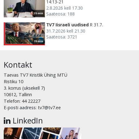
14:13-21
2.8.2026 kell 17.30
Saateosa: 188
15 min
TV7 Iisraeli uudised
R 31.7.
31.7.2026 kell 21.30
Saateosa: 3721
15 min
Kontakt
Taevas TV7 Kristlik Ühing MTÜ
Ristiku 10
3. korrus (uksekell 7)
10612, Tallinn
Telefon: 44 22227
E-posti aadress: tv7@tv7.ee
LinkedIn