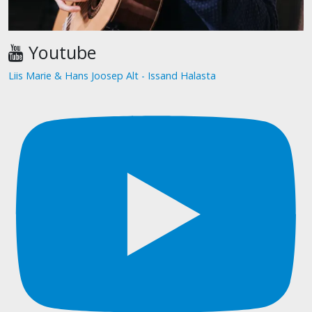
Youtube
Liis Marie & Hans Joosep Alt - Issand Halasta