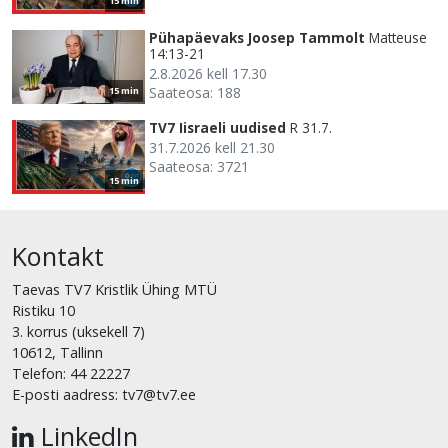
15 min
Pühapäevaks Joosep Tammolt
Matteuse
14:13-21
2.8.2026 kell 17.30
Saateosa: 188
15 min
TV7 Iisraeli uudised
R 31.7.
31.7.2026 kell 21.30
Saateosa: 3721
15 min
Kontakt
Taevas TV7 Kristlik Ühing MTÜ
Ristiku 10
3. korrus (uksekell 7)
10612, Tallinn
Telefon: 44 22227
E-posti aadress: tv7@tv7.ee
LinkedIn