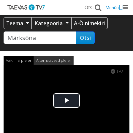
Menüü
Teema
Kategooria
A-Ö nimekiri
Otsi
Vaikimisi pleier
Alternatiivsed pleier
Esita
video