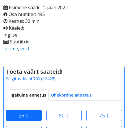
Esimene saade: 1. jaan 2022
Osa number: 495
Kestus: 30 min
Keeled:
inglise
Subtiitrid:
soome
,
eesti
Toeta väärt saateid!
Selgitus:
Klubi 700
(
12425
)
Igakuine annetus
Ühekordne annetus
25 €
50 €
75 €