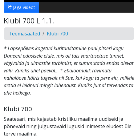
Jaga videot
Klubi 700 L 1.1.
Teemasaated
Klubi 700
* Lapsepõlves kogetud kuritarvitamine pani pitseri kogu
Daneeni edasisele elule, mis oli täis väärtusetuse tunnet,
vägivalda ja uimastite tarbimist, et summutada endas olevat
valu. Kuniks ühel päeval... * Ebaloomulik ravimatu
nahalööve häiris tugevalt nii Sue, kui kogu ta pere elu, millele
arstid ei leidnud mingit lahendust. Kuniks Jumal tervendas ta
ühe hetkega.
Klubi 700
Saatesari, mis kajastab kristliku maailma uudiseid ja
põnevaid ning julgustavaid lugusid inimeste eludest üle
terve maailma.