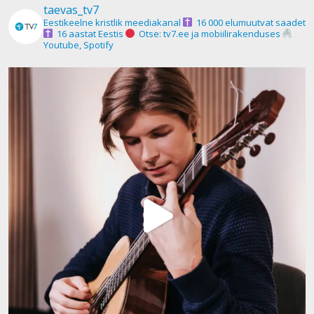
taevas_tv7
Eestikeelne kristlik meediakanal
16 000 elumuutvat saadet
16 aastat Eestis
Otse: tv7.ee ja mobiilirakenduses
Youtube, Spotify